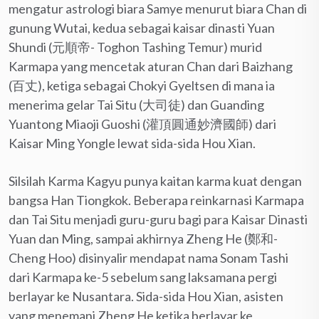
mengatur astrologi biara Samye menurut biara Chan di
gunung Wutai, kedua sebagai kaisar dinasti Yuan
Shundi (元順帝- Toghon Tashing Temur) murid
Karmapa yang mencetak aturan Chan dari Baizhang
(百丈), ketiga sebagai Chokyi Gyeltsen di mana ia
menerima gelar Tai Situ (大司徒) dan Guanding
Yuantong Miaoji Guoshi (灌頂圓通妙濟國師) dari
Kaisar Ming Yongle lewat sida-sida Hou Xian.
Silsilah Karma Kagyu punya kaitan karma kuat dengan
bangsa Han Tiongkok. Beberapa reinkarnasi Karmapa
dan Tai Situ menjadi guru-guru bagi para Kaisar Dinasti
Yuan dan Ming, sampai akhirnya Zheng He (鄭和-
Cheng Hoo) disinyalir mendapat nama Sonam Tashi
dari Karmapa ke-5 sebelum sang laksamana pergi
berlayar ke Nusantara. Sida-sida Hou Xian, asisten
yang menemani Zheng He ketika berlayar ke