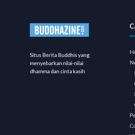
C
H
Situs Berita Buddhis yang
N
menyebarkan nilai-nilai
dhamma dan cinta kasih
P
C