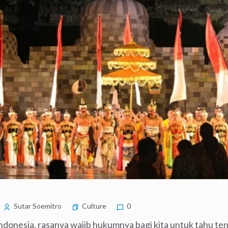
Sutar Soemitro
Culture
0
ndonesia, rasanya wajib hukumnya bagi kita untuk tahu te