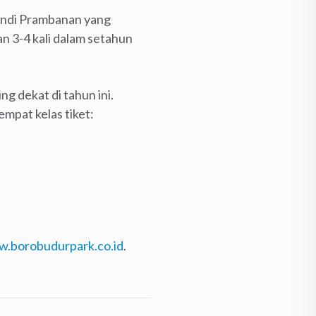
Candi Prambanan yang
n 3-4 kali dalam setahun
g dekat di tahun ini.
empat kelas tiket:
.borobudurpark.co.id
.