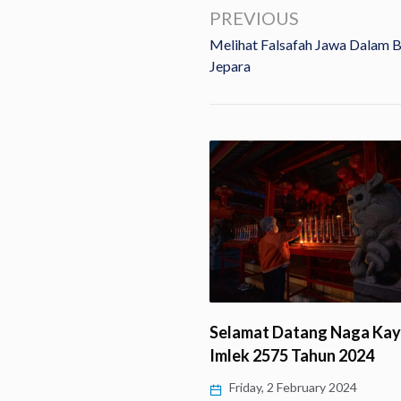
PREVIOUS
Melihat Falsafah Jawa Dalam 
Jepara
Menelusuri Jejak Vihara
mi Giri Putra…
Selamat Datang Naga Kay
Imlek 2575 Tahun 2024
 5 February 2024
Friday, 2 February 2024