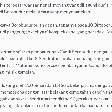
s terbesar warisan nenek moyang yang dikagumi dunia. N
ndi Borobudur melalui cara yang menyenangkan.
karya Borobudur bulan depan, tepatnya pada 10 Oktober 2
ar di panggung Aksobya di komplek candi yang berada di 
 tentang sejarah pembangunan Candi Borobudur dengan la
lokal pada abad ke-8. Sendratari ini akan menampilkan g
 tentara Mataram Kuno, proses pembangunan Candi Borobu
ngi musik gamelan.
 didukung oleh 200 penari dari ISI Solo bekerjasama dengan
g mempesona dengan latar belakang kemegahan candi yan
ah dan sakral. Sendratari sendiri berisi gerakan-gerakan
dup yang ada dalam struktur candi, mulai dari kamadhatu, r