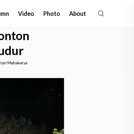
umn
Video
Photo
About
Nonton
udur
tari Mahakarya