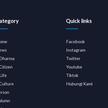
ategory
Quick links
ome
Facebook
ews
Instagram
Dharma
Twitter
Citizen
Youtube
Life
Tiktok
Culture
Hubungi Kami
erson
olumn