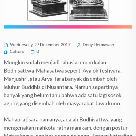
Wednesday, 27 December 2017
Deny Hermawan
Culture
0
Mungkin sudah menjadi rahasia umum kalau
Bodhisattwa-Mahasatwa seperti Avalokiteshvara,
Manjushri, atau Arya Tara banyak disembah oleh
leluhur Buddhis di Nusantara. Namun sepertinya
banyak yang belum tahu bahwa ada satu lagi sosok
agung yang disembah oleh masyarakat Jawa kuno.
Mahapratisara namanya, adalah Bodhisattwa yang
mengenakan mahkota ratna manikam, dengan postur
Mahaabhaya
, dan berlengan delapan. Tangan kiri paling