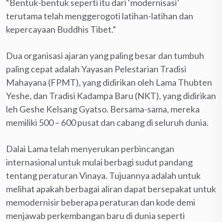
“Bentuk-bentuk seperti itu dari ‘modernisasi’
terutama telah menggerogoti latihan-latihan dan
kepercayaan Buddhis Tibet.”
Dua organisasi ajaran yang paling besar dan tumbuh
paling cepat adalah Yayasan Pelestarian Tradisi
Mahayana (FPMT), yang didirikan oleh Lama Thubten
Yeshe, dan Tradisi Kadampa Baru (NKT), yang didirikan
leh Geshe Kelsang Gyatso. Bersama-sama, mereka
memiliki 500 – 600 pusat dan cabang di seluruh dunia.
Dalai Lama telah menyerukan perbincangan
internasional untuk mulai berbagi sudut pandang
tentang peraturan Vinaya. Tujuannya adalah untuk
melihat apakah berbagai aliran dapat bersepakat untuk
memodernisir beberapa peraturan dan kode demi
menjawab perkembangan baru di dunia seperti