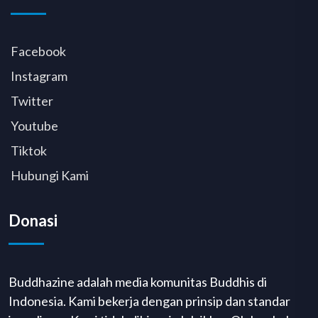
Facebook
Instagram
Twitter
Youtube
Tiktok
Hubungi Kami
Donasi
Buddhazine adalah media komunitas Buddhis di
Indonesia. Kami bekerja dengan prinsip dan standar