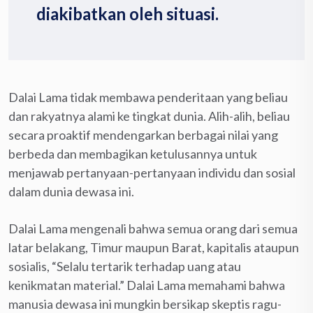
diakibatkan oleh situasi.
Dalai Lama tidak membawa penderitaan yang beliau
dan rakyatnya alami ke tingkat dunia. Alih-alih, beliau
secara proaktif mendengarkan berbagai nilai yang
berbeda dan membagikan ketulusannya untuk
menjawab pertanyaan-pertanyaan individu dan sosial
dalam dunia dewasa ini.
Dalai Lama mengenali bahwa semua orang dari semua
latar belakang, Timur maupun Barat, kapitalis ataupun
sosialis, “Selalu tertarik terhadap uang atau
kenikmatan material.” Dalai Lama memahami bahwa
manusia dewasa ini mungkin bersikap skeptis ragu-