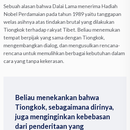
Sebuah alasan bahwa Dalai Lama menerima Hadiah
Nobel Perdamaian pada tahun 1989 yaitu tanggapan
welas asihnya atas tindakan brutal yang dilakukan
Tiongkok terhadap rakyat Tibet. Beliau menemukan
tempat berpijak yang sama dengan Tiongkok,
mengembangkan dialog, dan mengusulkan rencana-
rencana untuk memulihkan berbagai kebutuhan dalam
cara yang tanpa kekerasan.
Beliau menekankan bahwa
Tiongkok, sebagaimana dirinya,
juga menginginkan kebebasan
dari penderitaan yang