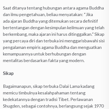
Saat ditanya tentang hubungan antara agama Buddha
dan ilmu pengetahuan, beliau menyatakan: “Jika
ada ajaran Buddha yang ditemukan secara definitif
bertentangan dengan kesimpulan keilmuan yang telah
berkembang, maka ajaran ini harus ditinggalkan.” Sikap
yang percaya diri dan terbuka ini menggarisbawahi sisi
pengalaman empiris agama Buddha dan menguatkan
kemampuannya untuk berhubungan dengan
mentalitas berdasarkan fakta yang modern.
Sikap
Bagaimanapun, sikap terbuka Dalai Lama kadang
memicu timbulnya kesalahpahaman tentang
kedekatannya dengan tradisi Tibet. Perlawanan
Shugden, sebagai contohnya, berlangsung sejak 1970