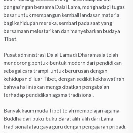
pengasingan bersama Dalai Lama, menghadapi tugas
besar untuk membangun kembali landasan material
bagi kehidupan mereka, sembari pada saat yang
bersamaan melestarikan dan menyebarkan budaya
Tibet.
Pusat administrasi Dalai Lama di Dharamsala telah
mendorong bentuk-bentuk modern dari pendidikan
sebagai cara trampil untuk berurusan dengan
kehidupan di luar Tibet, dengan sedikit kekhawatiran
bahwa hal ini akan mengakibatkan pengabaian
terhadap pendidikan agama tradisional.
Banyak kaum muda Tibet telah mempelajari agama
Buddha dari buku-buku Barat alih-alih dari Lama
tradisional atau gaya guru dengan pengajaran pribadi.