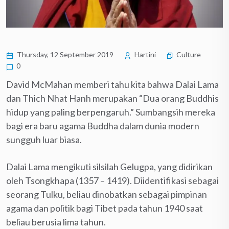
Thursday, 12 September 2019
Hartini
Culture
0
David McMahan memberi tahu kita bahwa Dalai Lama
dan Thich Nhat Hanh merupakan “Dua orang Buddhis
hidup yang paling berpengaruh.” Sumbangsih mereka
bagi era baru agama Buddha dalam dunia modern
sungguh luar biasa.
Dalai Lama mengikuti silsilah Gelugpa, yang didirikan
oleh Tsongkhapa (1357 – 1419). Diidentifikasi sebagai
seorang Tulku, beliau dinobatkan sebagai pimpinan
agama dan politik bagi Tibet pada tahun 1940 saat
beliau berusia lima tahun.