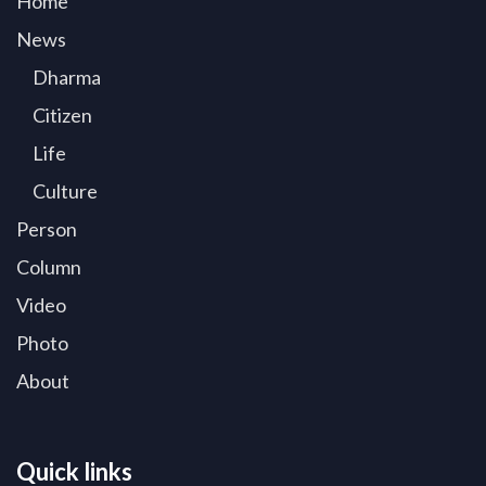
Home
News
Dharma
Citizen
Life
Culture
Person
Column
Video
Photo
About
Quick links