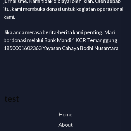
jurnalisme. Kami tidak dibiayai oleh iklan. Oleh sebab
itu, kami membuka donasi untuk kegiatan operasional
kami.
Jika anda merasa berita-berita kami penting. Mari
bordonasi melalui Bank Mandiri KCP. Temanggung
1850001602363 Yayasan Cahaya Bodhi Nusantara
test
Home
About