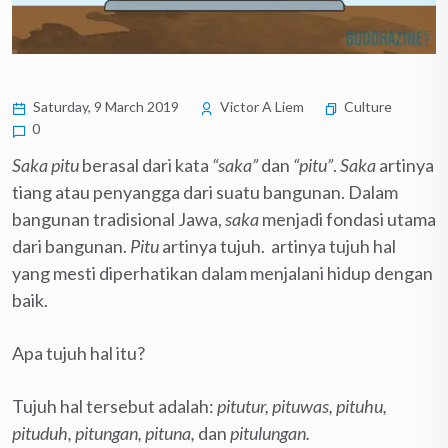
Saturday, 9 March 2019
Victor A Liem
Culture
0
Saka pitu
berasal dari kata
“saka”
dan
“pitu”
.
Saka
artinya
tiang atau penyangga dari suatu bangunan. Dalam
bangunan tradisional Jawa,
saka
menjadi fondasi utama
dari bangunan.
Pitu
artinya tujuh. artinya tujuh hal
yang mesti diperhatikan dalam menjalani hidup dengan
baik.
Apa tujuh hal itu?
Tujuh hal tersebut adalah:
pitutur, pituwas, pituhu,
pituduh, pitungan, pituna,
dan
pitulungan.