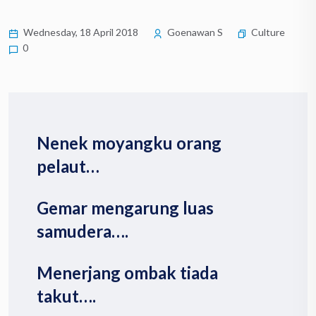
Wednesday, 18 April 2018
Goenawan S
Culture
0
Nenek moyangku orang
pelaut…
Gemar mengarung luas
samudera….
Menerjang ombak tiada
takut….