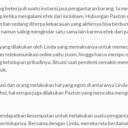
g bekerja di suatu instansi jasa pengantaran barang. Ia m
ketika mengalami efek dari
lockdown
. Hubungan Paxton 
lian sedang diterpa kekacauan yang akhirnya bisa berbu
namun saling mengindar satu sama lain karena efek dari pa
an yang dilakukan oleh Linda yang memaksanya untuk meme
an telekomunikasi
online
yaitu zoom, hingga harus menipu 
g kehidupan pribadinya. Situasi saat pendemi semakin me
sik.
asi dan orang melakukan hal yang egois di antaranya Lind
ol, hal serupa juga dilakukan Paxton yang mencoba meng
mendapatkan kesempatan untuk melakukan suatu pengantar
alam hidupnya. Bersama dengan Linda, mereka rela berdamai