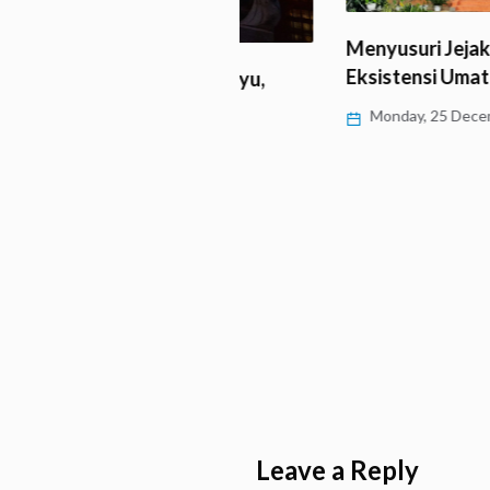
Menyusuri Jejak Harmoni 
Eksistensi Umat Buddha d
 Datang Naga Kayu,
575 Tahun 2024
Monday, 25 December 2023
 2 February 2024
Leave a Reply