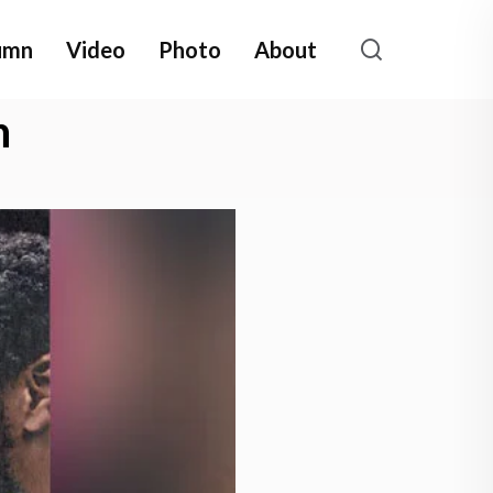
umn
Video
Photo
About
n