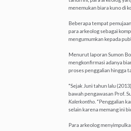
menemukan biara kuno di ko
Beberapa tempat pemujaan k
para arkeolog sebagai kom
mengumumkan kepada publik
Menurut laporan Sumon Bor
mengkonfirmasi adanya biar
proses penggalian hingga ta
“Sejak Juni tahun lalu (2013
bawah pengawasan Prof. Suf
Kalerkontho
.
“Penggalian kam
selain karena memang ini bi
Para arkeolog menyimpulkan 