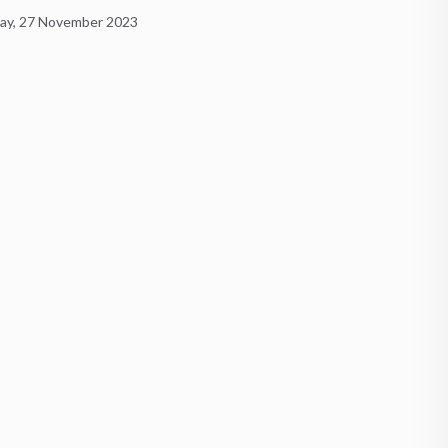
y, 27 November 2023
Borobudur: Himpunan Ke
Sunday, 8 October 2023