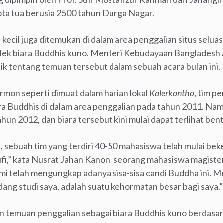
ta tua berusia 2500 tahun Durga Nagar.
ecil juga ditemukan di dalam area penggalian situs seluas
plek biara Buddhis kuno. Menteri Kebudayaan Banglades
 tentang temuan tersebut dalam sebuah acara bulan ini.
mon seperti dimuat dalam harian lokal
Kalerkontho
, tim pe
a Buddhis di dalam area penggalian pada tahun 2011. Na
hun 2012, dan biara tersebut kini mulai dapat terlihat ben
), sebuah tim yang terdiri 40-50 mahasiswa telah mulai beker
i,” kata Nusrat Jahan Kanon, seorang mahasiswa magister
i telah mengungkap adanya sisa-sisa candi Buddha ini. Men
dang studi saya, adalah suatu kehormatan besar bagi saya.”
temuan penggalian sebagai biara Buddhis kuno berdasarkan