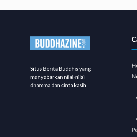
C
H
Situs Berita Buddhis yang
N
menyebarkan nilai-nilai
dhamma dan cinta kasih
P