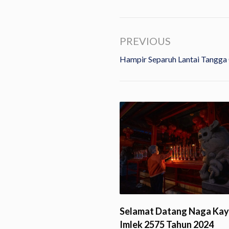
PREVIOUS
Hampir Separuh Lantai Tangga
Menelusuri Jejak Vihara
mi Giri Putra…
 5 February 2024
Selamat Datang Naga Kay
Imlek 2575 Tahun 2024