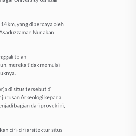
 14 km, yang dipercaya oleh
h Asaduzzaman Nur akan
nggali telah
mun, mereka tidak memulai
tuknya.
ja di situs tersebut di
 jurusan Arkeologi kepada
jadi bagian dari proyek ini,
 ciri-ciri arsitektur situs