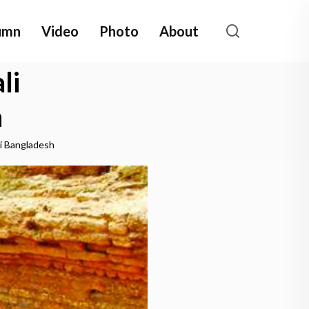
umn
Video
Photo
About
li
h
i Bangladesh