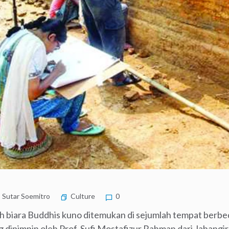
Sutar Soemitro
Culture
0
ah biara Buddhis kuno ditemukan di sejumlah tempat berbed
ng dipimpin oleh Prof. Sufi Mostafizur Rahman dari Jahangi