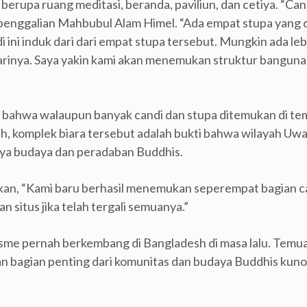
 berupa ruang meditasi, beranda, paviliun, dan cetiya. “Ca
m penggalian Mahbubul Alam Himel. “Ada empat stupa yang d
di ini induk dari dari empat stupa tersebut. Mungkin ada le
rinya. Saya yakin kami akan menemukan struktur bangunan
ahwa walaupun banyak candi dan stupa ditemukan di te
h, komplek biara tersebut adalah bukti bahwa wilayah Uwa
ya budaya dan peradaban Buddhis.
an, “Kami baru berhasil menemukan seperempat bagian ca
situs jika telah tergali semuanya.”
sme pernah berkembang di Bangladesh di masa lalu. Temu
 bagian penting dari komunitas dan budaya Buddhis kuno,” 