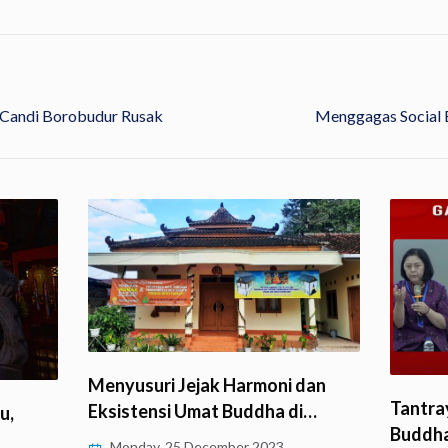
 Candi Borobudur Rusak
Menggagas Social E
Menyusuri Jejak Harmoni dan
Tantray
Eksistensi Umat Buddha di…
u,
Buddha
Monday, 25 December 2023