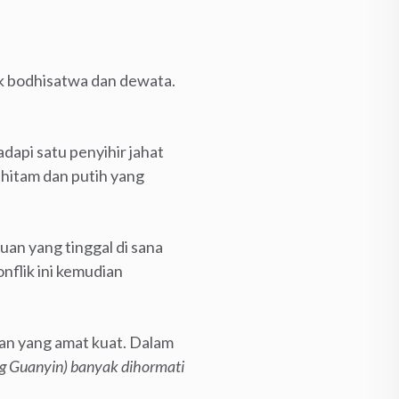
k bodhisatwa dan dewata.
api satu penyihir jahat
hitam dan putih yang
an yang tinggal di sana
flik ini kemudian
n yang amat kuat. Dalam
g Guanyin) banyak dihormati