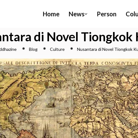
Home
News
Person
Col
ntara di Novel Tiongkok
ddhazine
Blog
Culture
Nusantara di Novel Tiongkok K