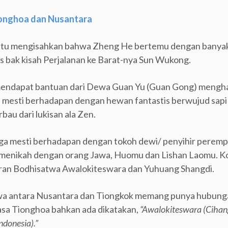
ionghoa dan Nusantara
 itu mengisahkan bahwa Zheng He bertemu dengan banya
s bak kisah Perjalanan ke Barat-nya Sun Wukong.
 mendapat bantuan dari Dewa Guan Yu (Guan Gong) menghad
 mesti berhadapan dengan hewan fantastis berwujud sapi 
bau dari lukisan ala Zen.
ga mesti berhadapan dengan tokoh dewi/ penyihir perempu
menikah dengan orang Jawa, Huomu dan Lishan Laomu. Kon
iran Bodhisatwa Awalokiteswara dan Yuhuang Shangdi.
wa antara Nusantara dan Tiongkok memang punya hubunga
asa Tionghoa bahkan ada dikatakan,
“Awalokiteswara (Cihan
ndonesia).”