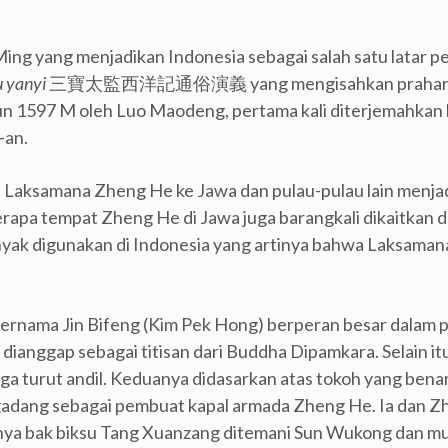
 Ming yang menjadikan Indonesia sebagai salah satu latar pe
u yanyi
三寶太監西洋記通俗演義 yang mengisahkan prahara pe
un 1597 M oleh Luo Maodeng, pertama kali diterjemahkan
-an.
Laksamana Zheng He ke Jawa dan pulau-pulau lain menjadi
erapa tempat Zheng He di Jawa juga barangkali dikaitkan 
ak digunakan di Indonesia yang artinya bahwa Laksaman
ernama Jin Bifeng (Kim Pek Hong) berperan besar dalam 
 dianggap sebagai titisan dari Buddha Dipamkara. Selain it
juga turut andil. Keduanya didasarkan atas tokoh yang bena
-gadang sebagai pembuat kapal armada Zheng He. Ia dan 
ya bak biksu Tang Xuanzang ditemani Sun Wukong dan mur