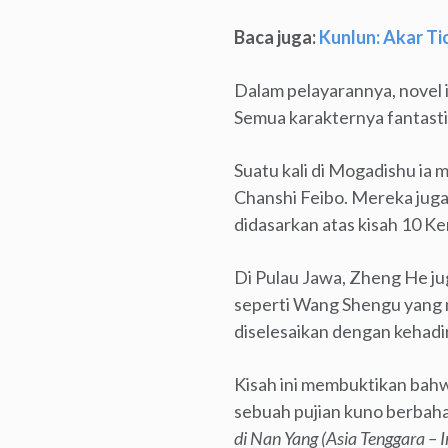
Baca juga:
Kunlun: Akar T
Dalam pelayarannya, novel
Semua karakternya fantasti
Suatu kali di Mogadishu ia
Chanshi Feibo. Mereka juga
didasarkan atas kisah 10 Ker
Di Pulau Jawa, Zheng He ju
seperti Wang Shengu yang 
diselesaikan dengan kehad
Kisah ini membuktikan bah
sebuah pujian kuno berbah
di Nan Yang (Asia Tenggara – I