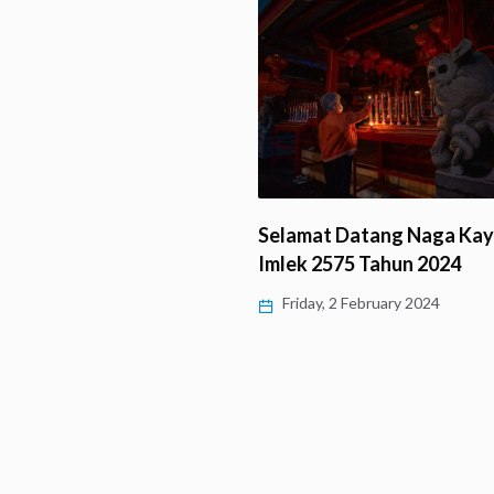
Menelusuri Jejak Vihara
mi Giri Putra…
Selamat Datang Naga Kay
Imlek 2575 Tahun 2024
 5 February 2024
Friday, 2 February 2024