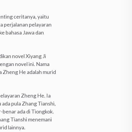
nting ceritanya, yaitu
rjalanan pelayaran
 ke bahasa Jawa dan
kan novel Xiyang Ji
dengan novel ini. Nama
a Zheng He adalah murid
pelayaran Zheng He. Ia
u ada pula Zhang Tianshi,
r-benar ada di Tiongkok.
Zhang Tianshi menemani
id lainnya.