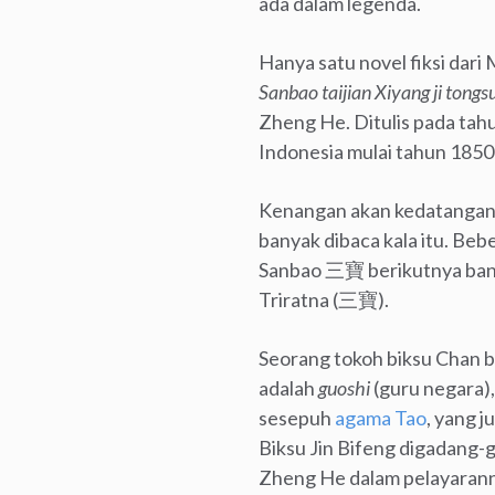
ada dalam legenda.
Hanya satu novel fiksi dari
Sanbao taijian Xiyang ji tongs
Zheng He. Ditulis pada tah
Indonesia mulai tahun 1850
Kenangan akan kedatangan 
banyak dibaca kala itu. Beb
Sanbao 三寶 berikutnya bany
Triratna (三寶).
Seorang tokoh biksu Chan b
adalah
guoshi
(guru negara),
sesepuh
agama Tao
, yang 
Biksu Jin Bifeng digadang
Zheng He dalam pelayarann