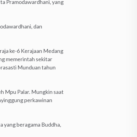
inta Pramodawardhani, yang
amodawardhani, dan
 raja ke-6 Kerajaan Medang
ng memerintah sekitar
prasasti Munduan tahun
h Mpu Palar. Mungkin saat
enyinggung perkawinan
dra yang beragama Buddha,