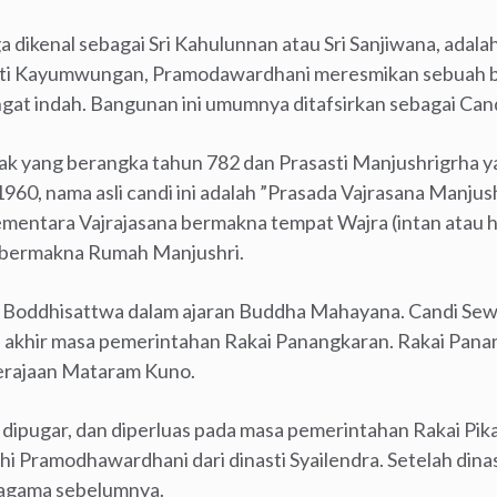
 dikenal sebagai Sri Kahulunnan atau Sri Sanjiwana, adal
asti Kayumwungan, Pramodawardhani meresmikan sebuah b
ngat indah. Bangunan ini umumnya ditafsirkan sebagai Can
ak yang berangka tahun 782 dan Prasasti Manjushrigrha 
60, nama asli candi ini adalah ”Prasada Vajrasana Manjushr
ementara Vajrajasana bermakna tempat Wajra (intan atau ha
 bermakna Rumah Manjushri.
tu Boddhisattwa dalam ajaran Buddha Mahayana. Candi Sew
a akhir masa pemerintahan Rakai Panangkaran. Rakai Pana
kerajaan Mataram Kuno.
 dipugar, dan diperluas pada masa pemerintahan Rakai Pik
hi Pramodhawardhani dari dinasti Syailendra. Setelah dina
 agama sebelumnya.