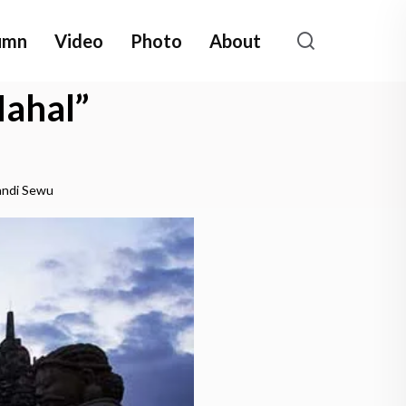
umn
Video
Photo
About
Mahal”
andi Sewu