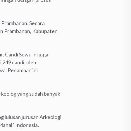
di Prambanan. Secara
tan Prambanan, Kabupaten
. Candi Sewu ini juga
 249 candi, oleh
wa. Penamaan ini
rkeolog yang sudah banyak
g lulusan jurusan Arkeologi
Mahal” Indonesia.