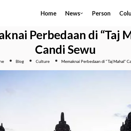
Home
News
Person
Col
nai Perbedaan di “Taj 
Candi Sewu
ne
Blog
Culture
Memaknai Perbedaan di “Taj Mahal” C