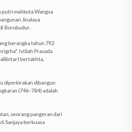
ah putri mahkota Wangsa
angunan Jinalaya
di Borobudur.
yang berangka tahun 792
igrha”. Istilah Prasada
lilintar) bertakhta,
u diperkirakan dibangun
ngkaran (746–784) adalah
atan, seorang pangeran dari
sti Sanjaya berkuasa