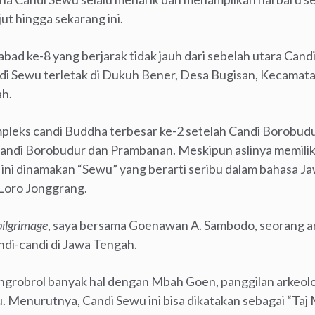
ut hingga sekarang ini.
bad ke-8 yang berjarak tidak jauh dari sebelah utara Can
andi Sewu terletak di Dukuh Bener, Desa Bugisan, Kecama
ah.
eks candi Buddha terbesar ke-2 setelah Candi Borobudur
 Candi Borobudur dan Prambanan. Meskipun aslinya memiliki
ini dinamakan “Sewu” yang berarti seribu dalam bahasa Ja
 Loro Jonggrang.
pilgrimage
, saya bersama Goenawan A. Sambodo, seorang a
di-candi di Jawa Tengah.
 ngrobrol banyak hal dengan Mbah Goen, panggilan arkeolo
. Menurutnya, Candi Sewu ini bisa dikatakan sebagai “Taj 