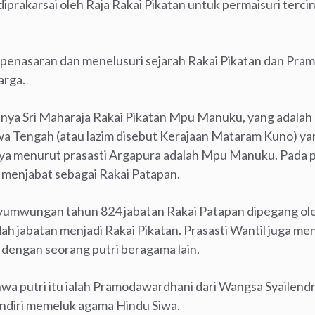
rakarsai oleh Raja Rakai Pikatan untuk permaisuri terc
a penasaran dan menelusuri sejarah Rakai Pikatan dan Pr
arga.
nya Sri Maharaja Rakai Pikatan Mpu Manuku, yang adalah
wa Tengah (atau lazim disebut Kerajaan Mataram Kuno) ya
nya menurut prasasti Argapura adalah Mpu Manuku. Pada 
menjabat sebagai Rakai Patapan.
yumwungan tahun 824 jabatan Rakai Patapan dipegang ole
h jabatan menjadi Rakai Pikatan. Prasasti Wantil juga m
dengan seorang putri beragama lain.
wa putri itu ialah Pramodawardhani dari Wangsa Syailen
diri memeluk agama Hindu Siwa.