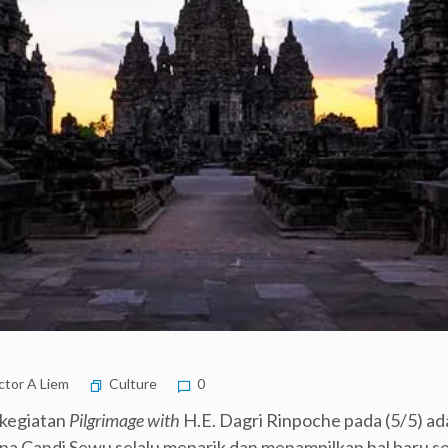
ctor A Liem
Culture
0
 kegiatan
Pilgrimage with
H.E. Dagri Rinpoche pada (5/5) ad
a Candi Sewu selalu menarik dan menampilkan hal baru s