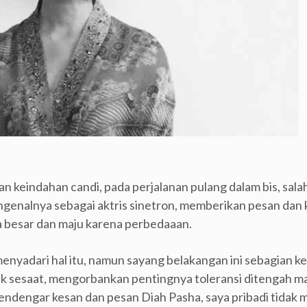
n keindahan candi, pada perjalanan pulang dalam bis, salah
ngenalnya sebagai aktris sinetron, memberikan pesan dan 
besar dan maju karena perbedaaan.
menyadari hal itu, namun sayang belakangan ini sebagian 
ik sesaat, mengorbankan pentingnya toleransi ditengah 
endengar kesan dan pesan Diah Pasha, saya pribadi tida