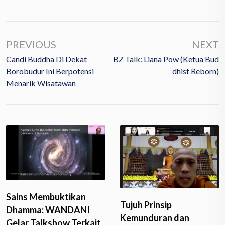
PREVIOUS
NEXT
Candi Buddha Di Dekat
BZ Talk: Liana Pow (Ketua Bud
Borobudur Ini Berpotensi
Dhist Reborn)
Menarik Wisatawan
Sains Membuktikan
Tujuh Prinsip
Dhamma: WANDANI
Kemunduran dan
Gelar Talkshow Terkait