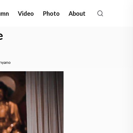
umn
Video
Photo
About
e
anyano