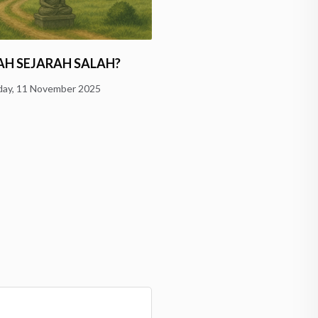
Menggugat “Sang Maha
AH SEJARAH SALAH?
Pencipta”: Kelas WAND
ay, 11 November 2025
Bongkar Konsep…
Monday, 10 November 2025