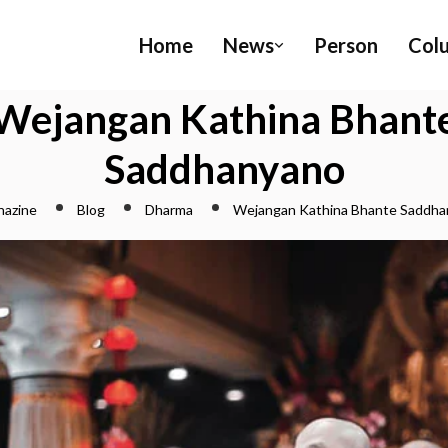
Home
News
Person
Col
Wejangan Kathina Bhant
Saddhanyano
hazine
Blog
Dharma
Wejangan Kathina Bhante Saddh