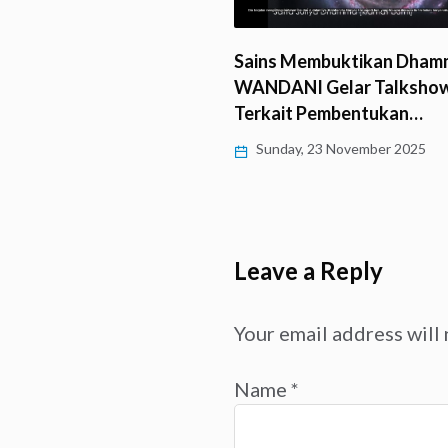
Sains Membuktikan Dham
kan Saddhā, Wenny Lo
WANDANI Gelar Talksho
n Dasar-Dasar Dhamma
Terkait Pembentukan…
Sunday, 23 November 2025
y, 25 November 2025
Leave a Reply
Your email address will 
Name
*