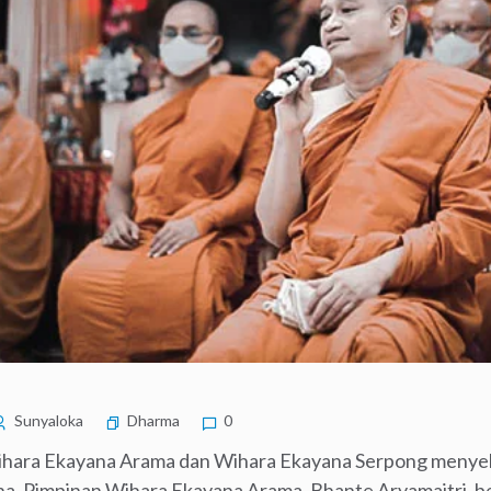
Sunyaloka
Dharma
0
ihara Ekayana Arama dan Wihara Ekayana Serpong meny
na. Pimpinan Wihara Ekayana Arama, Bhante Aryamaitri, b