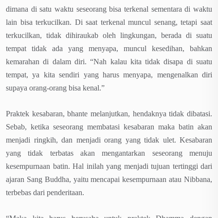
dimana di satu waktu seseorang bisa terkenal sementara di waktu
lain bisa terkucilkan. Di saat terkenal muncul senang, tetapi saat
terkucilkan, tidak dihiraukab oleh lingkungan, berada di suatu
tempat tidak ada yang menyapa, muncul kesedihan, bahkan
kemarahan di dalam diri. “Nah kalau kita tidak disapa di suatu
tempat, ya kita sendiri yang harus menyapa, mengenalkan diri
supaya orang-orang bisa kenal.”
Praktek kesabaran, bhante melanjutkan, hendaknya tidak dibatasi.
Sebab, ketika seseorang membatasi kesabaran maka batin akan
menjadi ringkih, dan menjadi orang yang tidak ulet. Kesabaran
yang tidak terbatas akan mengantarkan seseorang menuju
kesempurnaan batin. Hal inilah yang menjadi tujuan tertinggi dari
ajaran Sang Buddha, yaitu mencapai kesempurnaan atau Nibbana,
terbebas dari penderitaan.