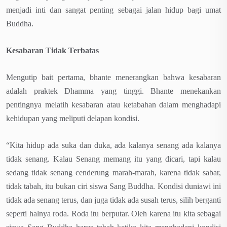
menjadi inti dan sangat penting sebagai jalan hidup bagi umat
Buddha.
Kesabaran Tidak Terbatas
Mengutip bait pertama, bhante menerangkan bahwa kesabaran
adalah praktek Dhamma yang tinggi. Bhante menekankan
pentingnya melatih kesabaran atau ketabahan dalam menghadapi
kehidupan yang meliputi delapan kondisi.
“Kita hidup ada suka dan duka, ada kalanya senang ada kalanya
tidak senang. Kalau Senang memang itu yang dicari, tapi kalau
sedang tidak senang cenderung marah-marah, karena tidak sabar,
tidak tabah, itu bukan ciri siswa Sang Buddha. Kondisi duniawi ini
tidak ada senang terus, dan juga tidak ada susah terus, silih berganti
seperti halnya roda. Roda itu berputar. Oleh karena itu kita sebagai