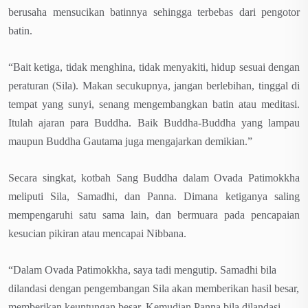
berusaha mensucikan batinnya sehingga terbebas dari pengotor
batin.
“Bait ketiga, tidak menghina, tidak menyakiti, hidup sesuai dengan
peraturan (Sila). Makan secukupnya, jangan berlebihan, tinggal di
tempat yang sunyi, senang mengembangkan batin atau meditasi.
Itulah ajaran para Buddha. Baik Buddha-Buddha yang lampau
maupun Buddha Gautama juga mengajarkan demikian.”
Secara singkat, kotbah Sang Buddha dalam Ovada Patimokkha
meliputi Sila, Samadhi, dan Panna. Dimana ketiganya saling
mempengaruhi satu sama lain, dan bermuara pada pencapaian
kesucian pikiran atau mencapai Nibbana.
“Dalam Ovada Patimokkha, saya tadi mengutip. Samadhi bila
dilandasi dengan pengembangan Sila akan memberikan hasil besar,
memberikan keuntungan besar. Kemudian Panna bila dilandasi