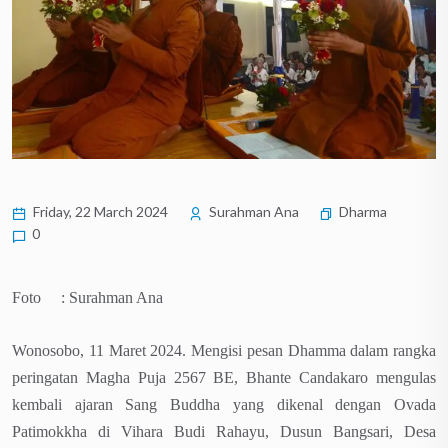
Friday, 22 March 2024
Surahman Ana
Dharma
0
Foto : Surahman Ana
Wonosobo, 11 Maret 2024. Mengisi pesan Dhamma dalam rangka
peringatan Magha Puja 2567 BE, Bhante Candakaro mengulas
kembali ajaran Sang Buddha yang dikenal dengan Ovada
Patimokkha di Vihara Budi Rahayu, Dusun Bangsari, Desa