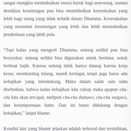
sangat mungkin menimbulkan emosi buruk bagi seseorang, namun
demikian keuntungan pun bisa menimbulkan keserakahan yang
lebih bagi orang yang tidak terlatih dalam Dhamma. Keserakahan
yang menuntut keuntungan yang lebih dan lebih menimbulkan
penderitaan yang labih pula.
“Tapi kalau yang mengerti Dhamma, untung sedikit pun bisa
bersyukur, untung sedikit bisa digunakan untuk berdana, untuk
berbuat bajik. Karena untung tidak hanya datang karena kerja
keras, membanting tulang, mandi keringat, tetapi juga harus ada
kebajikan yang mendukung. Maka dalam salah satu sutta
disebutkan, bahwa kalau kebajikan kita cukup maka apapun cita-
cita kita akan tercapai, meliputi cita-cita duniawi, cita-cita surgawi,
dan kesempurnaan batin. Dan ini harus didukung dengan
kebajikan,” lanjut bhante.
Kondisi lain yang bhante jelaskan adalah terkenal dan tersisihkan,