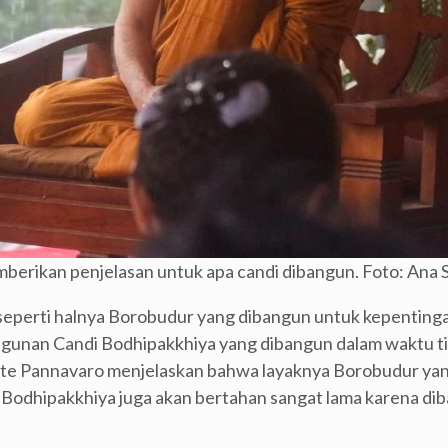
berikan penjelasan untuk apa candi dibangun. Foto: Ana
 seperti halnya Borobudur yang dibangun untuk kepenting
gunan Candi Bodhipakkhiya yang dibangun dalam waktu ti
hante Pannavaro menjelaskan bahwa layaknya Borobudur ya
di Bodhipakkhiya juga akan bertahan sangat lama karena d