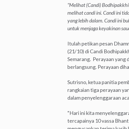
“Melihat (Candi) Bodhipakkhi
melihat candi ini. Candi ini 
yang lebih dalam. Candi ini 
untuk menjaga keyakinan sau
Itulah petikan pesan Dham
(21/10) di Candi Bodhipa
Semarang. Perayaan yang dih
berlangsung. Perayaan dihad
Sutrisno, ketua panitia p
rangkaian tiga perayaan yan
dalam penyelenggaraan aca
“Hari ini kita menyelengga
tercapainya 10 vassa Bhant
mengucapkan terima kasih 