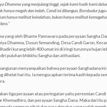
ya Dhamma yang menjulang tinggi, sejak kami hadir kami datan
tidak hanya megah dan indah. Candi ini dibangun, Borobudur jug
bukan hanya melihat keindahan, bukan hanya melihat kemegahan,
dara.”
ma yang oleh Bhante Pannavaro pada perayaan Sangha Dan
kkhiya Dhamma, Dusun Semanding, Desa Candi Garon, Ke
adiri kurang lebih 400 umat ini di iringi turunnya hujan l
iri puluhan bhikkhu Sangha dan atthasilani.
embangunan menyampaikan bahwa perayaan Sanghadana ini 
g dihelat hari itu. Ia mengucapkan terima kasih kepada sem
ra.
rakan tiga perayaan atau peringatan yaitu peresmian Cand
e Khemadhiro, dan perayaan Sangha Dana. Maka dari itu p
kepada segenap pihak dan para donatur yang sudah memb