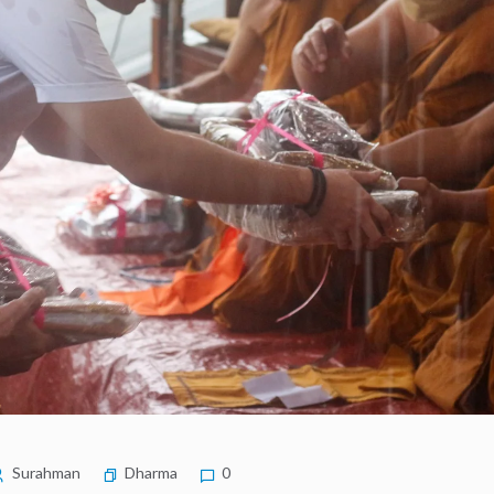
Surahman
Dharma
0