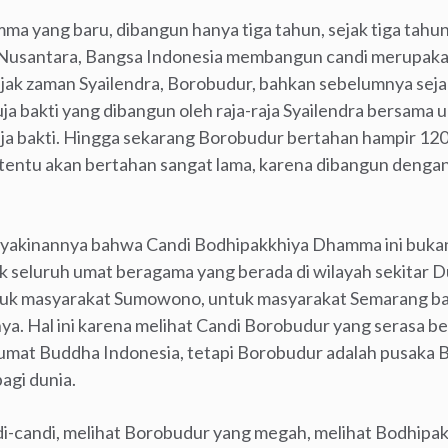
a yang baru, dibangun hanya tiga tahun, sejak tiga tahun
h Nusantara, Bangsa Indonesia membangun candi merupakan
jak zaman Syailendra, Borobudur, bahkan sebelumnya sejak
ja bakti yang dibangun oleh raja-raja Syailendra bersama 
puja bakti. Hingga sekarang Borobudur bertahan hampir 12
entu akan bertahan sangat lama, karena dibangun dengan 
eyakinannya bahwa Candi Bodhipakkhiya Dhamma ini buka
uk seluruh umat beragama yang berada di wilayah sekitar
tuk masyarakat Sumowono, untuk masyarakat Semarang b
a. Hal ini karena melihat Candi Borobudur yang serasa b
 umat Buddha Indonesia, tetapi Borobudur adalah pusaka 
agi dunia.
ndi-candi, melihat Borobudur yang megah, melihat Bodhip