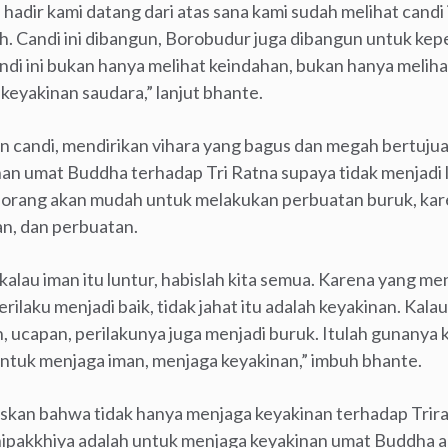
 hadir kami datang dari atas sana kami sudah melihat candi i
h. Candi ini dibangun, Borobudur juga dibangun untuk kep
ndi ini bukan hanya melihat keindahan, bukan hanya meliha
keyakinan saudara,” lanjut bhante.
 candi, mendirikan vihara yang bagus dan megah bertuju
an umat Buddha terhadap Tri Ratna supaya tidak menjadi l
seorang akan mudah untuk melakukan perbuatan buruk, kar
n, dan perbuatan.
, kalau iman itu luntur, habislah kita semua. Karena yang m
erilaku menjadi baik, tidak jahat itu adalah keyakinan. Kal
, ucapan, perilakunya juga menjadi buruk. Itulah gunanya 
a untuk menjaga iman, menjaga keyakinan,” imbuh bhante.
skan bahwa tidak hanya menjaga keyakinan terhadap Trirat
hipakkhiya adalah untuk menjaga keyakinan umat Buddha