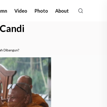
umn
Video
Photo
About
 Candi
ah Dibangun?