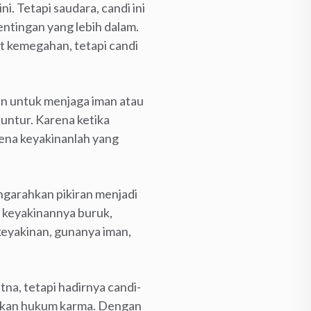
ni. Tetapi saudara, candi ini
entingan yang lebih dalam.
t kemegahan, tetapi candi
an untuk menjaga iman atau
untur. Karena ketika
ena keyakinanlah yang
engarahkan pikiran menjadi
au keyakinannya buruk,
keyakinan, gunanya iman,
na, tetapi hadirnya candi-
 akan hukum karma. Dengan