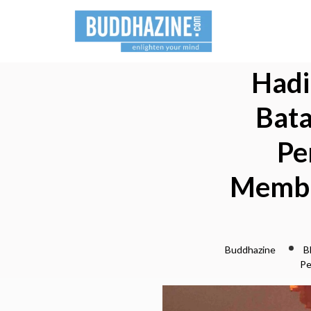
Hadi
Bata
Pe
Memba
Buddhazine
B
Pe