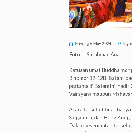
Sunday, 5 May 2024
Ngas
Foto : Surahman Ana
Ratusan umat Buddha mengha
B nomor 12-12B, Batam, pad
pertama di Batam ini, hadir
Vajrayana maupun Mahaya
Acara tersebut tidak hanya d
Singapura, dan Hong Kong. 
Dalam kesempatan tersebut