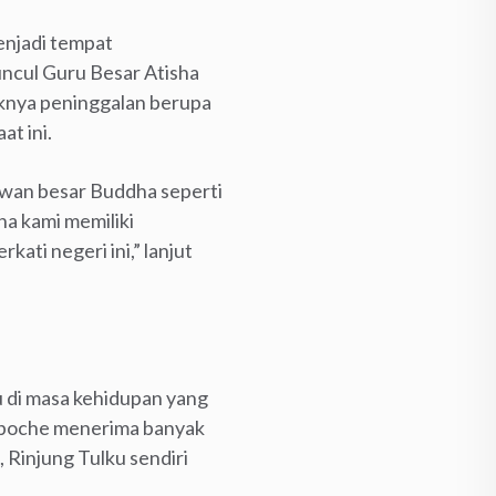
enjadi tempat
uncul Guru Besar Atisha
yaknya peninggalan berupa
t ini.
awan besar Buddha seperti
a kami memiliki
ati negeri ini,” lanjut
 di masa kehidupan yang
inpoche menerima banyak
, Rinjung Tulku sendiri