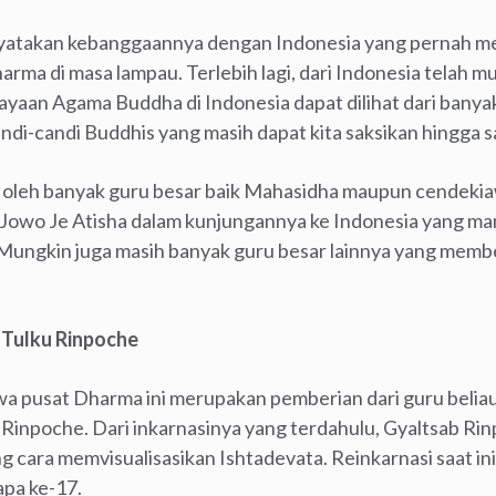
nyatakan kebanggaannya dengan Indonesia yang pernah m
a di masa lampau. Terlebih lagi, dari Indonesia telah m
kejayaan Agama Buddha di Indonesia dapat dilihat dari ban
i-candi Buddhis yang masih dapat kita saksikan hingga saa
i oleh banyak guru besar baik Mahasidha maupun cendeki
owo Je Atisha dalam kunjungannya ke Indonesia yang man
 Mungkin juga masih banyak guru besar lainnya yang memberk
 Tulku Rinpoche
a pusat Dharma ini merupakan pemberian dari guru beliau
u Rinpoche. Dari inkarnasinya yang terdahulu, Gyaltsab R
g cara memvisualisasikan Ishtadevata. Reinkarnasi saat ini
pa ke-17.