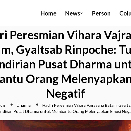
Home
News
Person
Col
ri Peresmian Vihara Vajr
m, Gyaltsab Rinpoche: T
ndirian Pusat Dharma un
ntu Orang Melenyapkan
Negatif
log
Dharma
Hadiri Peresmian Vihara Vajrayana Batam, Gyalt
ndirian Pusat Dharma untuk Membantu Orang Melenyapkan Emosi Nega