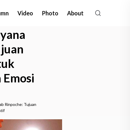
umn
Video
Photo
About
ayana
ujuan
tuk
 Emosi
sab Rinpoche: Tujuan
tif