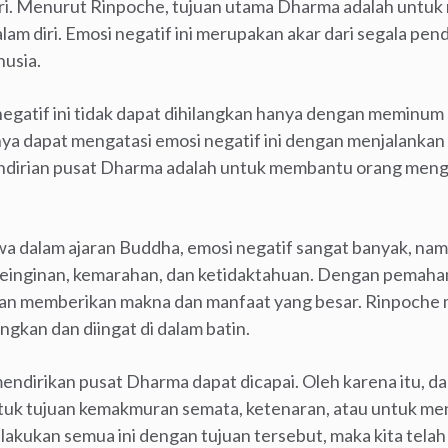
ri. Menurut Rinpoche, tujuan utama Dharma adalah untu
alam diri. Emosi negatif ini merupakan akar dari segala pe
nusia.
negatif ini tidak dapat dihilangkan hanya dengan meminum
nya dapat mengatasi emosi negatif ini dengan menjalanka
endirian pusat Dharma adalah untuk membantu orang mengat
 dalam ajaran Buddha, emosi negatif sangat banyak, namu
 keinginan, kemarahan, dan ketidaktahuan. Dengan pemah
kan memberikan makna dan manfaat yang besar. Rinpoch
gkan dan diingat di dalam batin.
endirikan pusat Dharma dapat dicapai. Oleh karena itu, da
tuk tujuan kemakmuran semata, ketenaran, atau untuk 
elakukan semua ini dengan tujuan tersebut, maka kita tela