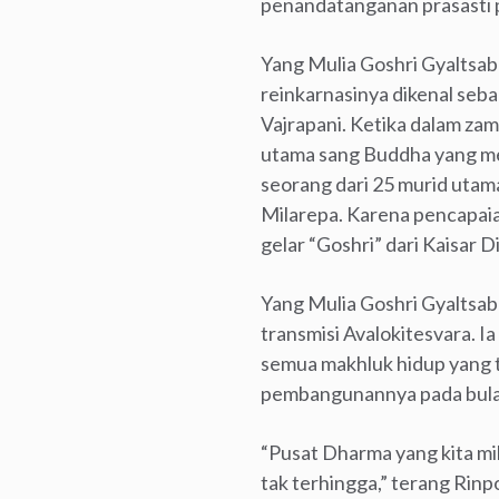
penandatanganan prasasti p
Yang Mulia Goshri Gyaltsab
reinkarnasinya dikenal seba
Vajrapani. Ketika dalam zam
utama sang Buddha yang men
seorang dari 25 murid utam
Milarepa. Karena pencapaia
gelar “Goshri” dari Kaisar D
Yang Mulia Goshri Gyaltsab
transmisi Avalokitesvara. I
semua makhluk hidup yang t
pembangunannya pada bulan
“Pusat Dharma yang kita mi
tak terhingga,” terang Rinp