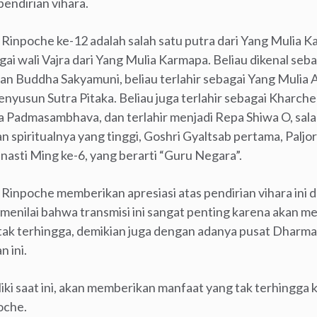
endirian vihara.
 Rinpoche ke-12 adalah salah satu putra dari Yang Mulia K
gai wali Vajra dari Yang Mulia Karmapa. Beliau dikenal seb
an Buddha Sakyamuni, beliau terlahir sebagai Yang Mulia 
yusun Sutra Pitaka. Beliau juga terlahir sebagai Kharche
a Padmasambhava, dan terlahir menjadi Repa Shiwa O, sal
n spiritualnya yang tinggi, Goshri Gyaltsab pertama, Pal
inasti Ming ke-6, yang berarti “Guru Negara”.
 Rinpoche memberikan apresiasi atas pendirian vihara in
a menilai bahwa transmisi ini sangat penting karena akan 
ak terhingga, demikian juga dengan adanya pusat Dharma y
 ini.
liki saat ini, akan memberikan manfaat yang tak terhingg
oche.