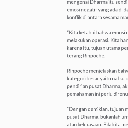
mengenai Dharma itu sendi
emosi negatif yang ada di d
konflik di antara sesama ma
“Kita ketahui bahwa emosi 
melakukan operasi. Kita ha
karena itu, tujuan utama p
terang Rinpoche.
Rinpoche menjelaskan bahwa
kategori besar yaitu nafsu
pendirian pusat Dharma, a
pemahaman ini perlu direnun
“Dengan demikian, tujuan m
pusat Dharma, bukanlah un
atau kekuasaan. Bila kita m