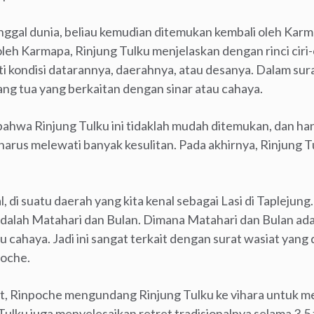
nggal dunia, beliau kemudian ditemukan kembali oleh Kar
oleh Karmapa, Rinjung Tulku menjelaskan dengan rinci ciri-
rti kondisi datarannya, daerahnya, atau desanya. Dalam sur
g tua yang berkaitan dengan sinar atau cahaya.
hwa Rinjung Tulku ini tidaklah mudah ditemukan, dan han
harus melewati banyak kesulitan. Pada akhirnya, Rinjung T
pal, di suatu daerah yang kita kenal sebagai Lasi di Tapleju
adalah Matahari dan Bulan. Dimana Matahari dan Bulan ad
u cahaya. Jadi ini sangat terkait dengan surat wasiat yang
poche.
t, Rinpoche mengundang Rinjung Tulku ke vihara untuk m
 Tulku juga menyelesaikan retret tradisionalnya selama 3,