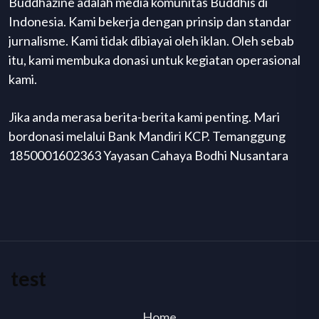
Buddhazine adalah media komunitas Buddhis di
Indonesia. Kami bekerja dengan prinsip dan standar
jurnalisme. Kami tidak dibiayai oleh iklan. Oleh sebab
itu, kami membuka donasi untuk kegiatan operasional
kami.
Jika anda merasa berita-berita kami penting. Mari
bordonasi melalui Bank Mandiri KCP. Temanggung
1850001602363 Yayasan Cahaya Bodhi Nusantara
test
Home