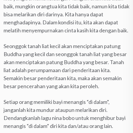
baik, mungkin orangtua kita tidak baik, namun kita tidak
bisa melarikan diri darinya. Kita hanya dapat
menghadapinya. Dalam kondisi itu, kita akan dapat
melatih menyempurnakan cinta kasih kita dengan baik.
Seonggok tanah liat kecil akan menciptakan patung
Buddha yang kecil dan seonggok tanah liat yang besar
akan menciptakan patung Buddha yang besar. Tanah
liat adalah perumpamaan dari penderitaan kita.
Semakin besar penderitaan kita, maka akan semakin
besar pencerahan yang akan kita peroleh.
Setiap orang memiliki bayi menangis “di dalam”,
janganlah kita mundur ataupun melarikan diri.
Dendangkanlah lagu nina bobo untuk menghibur bayi
menangis “di dalam” diri kita dan/atau orang lain.