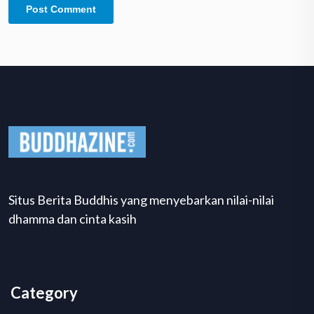
Situs Berita Buddhis yang menyebarkan nilai-nilai
dhamma dan cinta kasih
Category