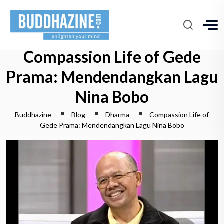
Compassion Life of Gede
Prama: Mendendangkan Lagu
Nina Bobo
Buddhazine
Blog
Dharma
Compassion Life of
Gede Prama: Mendendangkan Lagu Nina Bobo