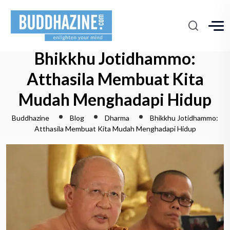
Bhikkhu Jotidhammo:
Atthasila Membuat Kita
Mudah Menghadapi Hidup
Buddhazine
Blog
Dharma
Bhikkhu Jotidhammo:
Atthasila Membuat Kita Mudah Menghadapi Hidup