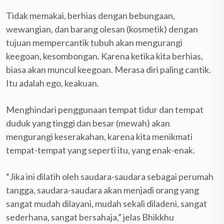
Tidak memakai, berhias dengan bebungaan,
wewangian, dan barang olesan (kosmetik) dengan
tujuan mempercantik tubuh akan mengurangi
keegoan, kesombongan. Karena ketika kita berhias,
biasa akan muncul keegoan. Merasa diri paling cantik.
Itu adalah ego, keakuan.
Menghindari penggunaan tempat tidur dan tempat
duduk yang tinggi dan besar (mewah) akan
mengurangi keserakahan, karena kita menikmati
tempat-tempat yang seperti itu, yang enak-enak.
“Jika ini dilatih oleh saudara-saudara sebagai perumah
tangga, saudara-saudara akan menjadi orang yang
sangat mudah dilayani, mudah sekali diladeni, sangat
sederhana, sangat bersahaja,” jelas Bhikkhu