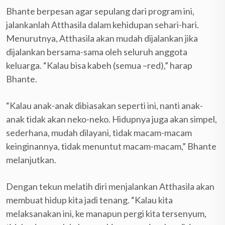
Bhante berpesan agar sepulang dari program ini,
jalankanlah Atthasila dalam kehidupan sehari-hari.
Menurutnya, Atthasila akan mudah dijalankan jika
dijalankan bersama-sama oleh seluruh anggota
keluarga. “Kalau bisa kabeh (semua –red),” harap
Bhante.
“Kalau anak-anak dibiasakan seperti ini, nanti anak-
anak tidak akan neko-neko. Hidupnya juga akan simpel,
sederhana, mudah dilayani, tidak macam-macam
keinginannya, tidak menuntut macam-macam,” Bhante
melanjutkan.
Dengan tekun melatih diri menjalankan Atthasila akan
membuat hidup kita jadi tenang. “Kalau kita
melaksanakan ini, ke manapun pergi kita tersenyum,