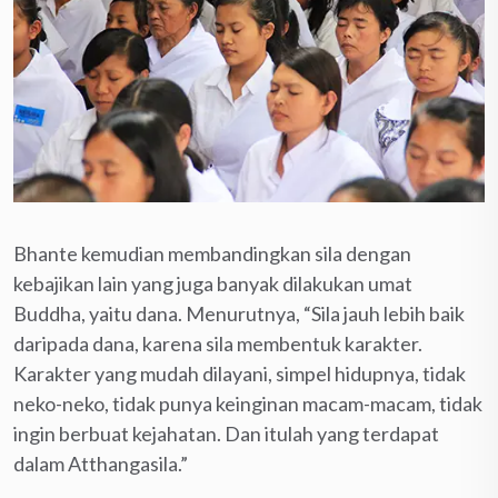
Bhante kemudian membandingkan sila dengan
kebajikan lain yang juga banyak dilakukan umat
Buddha, yaitu dana. Menurutnya, “Sila jauh lebih baik
daripada dana, karena sila membentuk karakter.
Karakter yang mudah dilayani, simpel hidupnya, tidak
neko-neko, tidak punya keinginan macam-macam, tidak
ingin berbuat kejahatan. Dan itulah yang terdapat
dalam Atthangasila.”