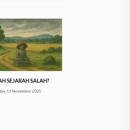
Menggugat “Sang Maha
AH SEJARAH SALAH?
Pencipta”: Kelas WAND
ay, 11 November 2025
Bongkar Konsep…
Monday, 10 November 2025