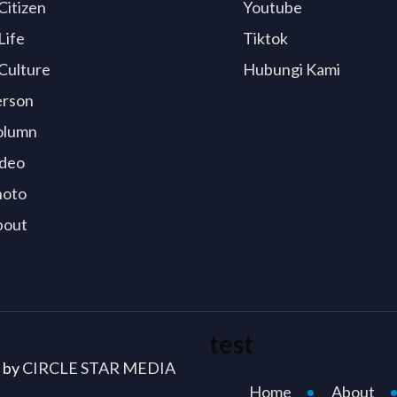
Citizen
Youtube
Life
Tiktok
Culture
Hubungi Kami
erson
olumn
deo
hoto
bout
test
d by
CIRCLE STAR MEDIA
Home
About