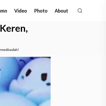
umn
Video
Photo
About
 Keren,
rmeditasilah!