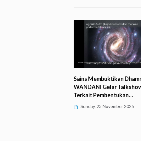
Sains Membuktikan Dham
kan Saddhā, Wenny Lo
WANDANI Gelar Talksho
n Dasar-Dasar Dhamma
Terkait Pembentukan…
Sunday, 23 November 2025
y, 25 November 2025