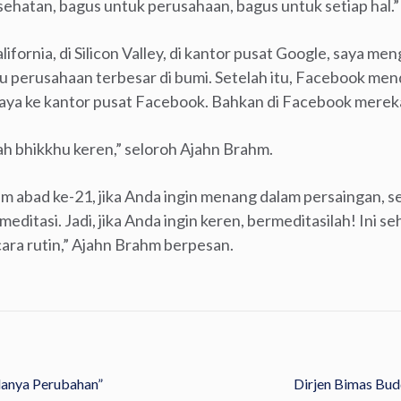
sehatan, bagus untuk perusahaan, bagus untuk setiap hal.”
California, di Silicon Valley, di kantor pusat Google, saya m
atu perusahaan terbesar di bumi. Setelah itu, Facebook mend
a ke kantor pusat Facebook. Bahkan di Facebook mereka 
lah bhikkhu keren,” seloroh Ajahn Brahm.
lam abad ke-21, jika Anda ingin menang dalam persaingan, 
editasi. Jadi, jika Anda ingin keren, bermeditasilah! Ini s
ara rutin,” Ajahn Brahm berpesan.
danya Perubahan”
Dirjen Bimas Bud