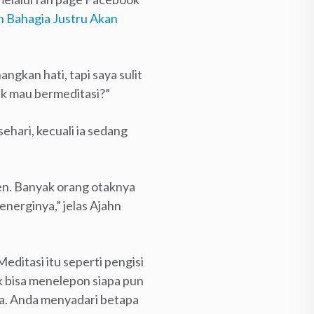
n Bahagia Justru Akan
ngkan hati, tapi saya sulit
k mau bermeditasi?”
hari, kecuali ia sedang
ien. Banyak orang otaknya
energinya,” jelas Ajahn
ditasi itu seperti pengisi
k bisa menelepon siapa pun
ya. Anda menyadari betapa