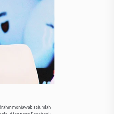
n Brahm menjawab sejumlah
melalui fan page Facebook