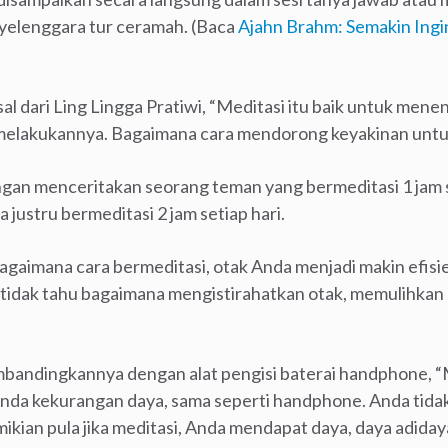
yelenggara tur ceramah. (Baca
Ajahn Brahm: Semakin Ingi
l dari Ling Lingga Pratiwi, “Meditasi itu baik untuk menena
elakukannya. Bagaimana cara mendorong keyakinan untu
n menceritakan seorang teman yang bermeditasi 1 jam se
a justru bermeditasi 2 jam setiap hari.
bagaimana cara bermeditasi, otak Anda menjadi makin efis
a tidak tahu bagaimana mengistirahatkan otak, memulihkan 
ndingkannya dengan alat pengisi baterai handphone, “Me
Anda kekurangan daya, sama seperti handphone. Anda tida
ikian pula jika meditasi, Anda mendapat daya, daya adida