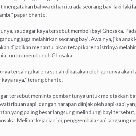
mengatakan bahwa di hari itu ada seorang bayi laki-laki la
ambi,” papar bhante.
ya, saudagar kaya tersebut membeli bayi Ghosaka. Pada 
andung juga melahirkan seorang bayi. Awalnya, jika anak
 dijadikan menantu, akan tetapi karena istrinya melahirk
 niat untuk membunuh Ghosaka.
knya tersaingi karena sudah dikatakan oleh gurunya akan lah
 kaya raya,” terang bhante.
agar tersebut meminta pembantunya untuk meletakkan bay
wati ribuan sapi, dengan harapan diinjak oleh sapi-sapi yan
antan yang paling besar langsung melindungi bayi tersebut, 
hosaka. Melihat kejadian ini, penggembala sapi langsung m