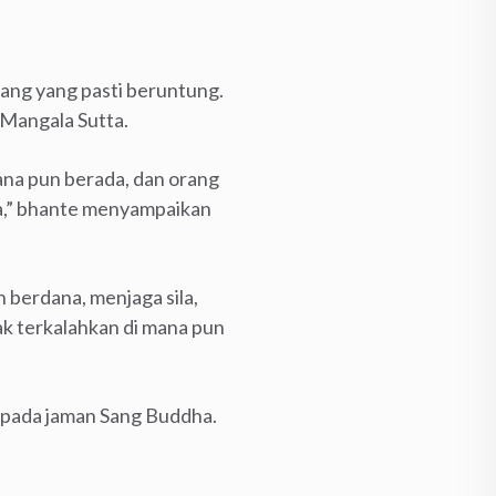
rang yang pasti beruntung.
 Mangala Sutta.
ana pun berada, dan orang
ma,” bhante menyampaikan
 berdana, menjaga sila,
ak terkalahkan di mana pun
 pada jaman Sang Buddha.