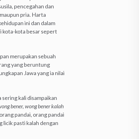
 susila, pencegahan dan
 maupun pria. Harta
 kehidupan ini dan dalam
i kota-kota besar sepert
dupan merupakan sebuah
rang yang beruntung
ungkapan Jawa yang ia nilai
 sering kali disampaikan
wong bener, wong bener kalah
orang pandai, orang pandai
 licik pasti kalah dengan