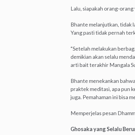
Lalu, siapakah orang-orang
Bhante melanjutkan, tidak l
Yang pasti tidak pernah ter
“Setelah melakukan berbaga
demikian akan selalu menda
arti bait terakhir Mangala S
Bhante menekankan bahwa or
praktek meditasi, apa pun k
juga. Pemahaman ini bisa m
Memperjelas pesan Dhamman
Ghosaka yang Selalu Ber