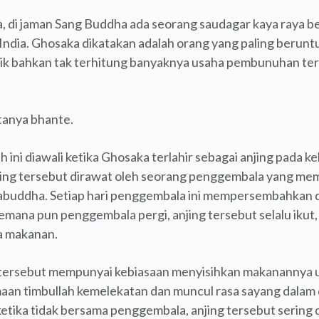
a, di jaman Sang Buddha ada seorang saudagar kaya raya 
 India. Ghosaka dikatakan adalah orang yang paling berunt
licik bahkan tak terhitung banyaknya usaha pembunuhan ter
tanya bhante.
ah ini diawali ketika Ghosaka terlahir sebagai anjing pada 
njing tersebut dirawat oleh seorang penggembala yang memp
kabuddha. Setiap hari penggembala ini mempersembahkan
ana pun penggembala pergi, anjing tersebut selalu ikut, 
a makanan.
a tersebut mempunyai kebiasaan menyisihkan makanannya 
maan timbullah kemelekatan dan muncul rasa sayang dalam d
tika tidak bersama penggembala, anjing tersebut sering d