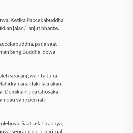
rnya. Ketika Paccekabuddha
kkan jalan,” lanjut bhante.
Paccekabuddha, pada saat
jaman Sang Buddha, dewa
 oleh seorang wanita tuna
lahirkan anak laki-laki akan
a. Demikian juga Ghosaka,
 lampau yang pernah
olehnya. Saat kelahirannya,
nyai seorang guru spiritual,