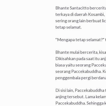
Bhante Santacitto bercerit
terkaya di daerah Kosambi,
sering orang lain berbuat 
tetap selamat.
“Mengapa tetap selamat?” 
Bhante mulai bercerita, kis
Dikisahkan pada saat itu a
biasa yaitu seorang Pacce
seorang Paccekabuddha. Kem
penggembala pergi berdan
Di sisi lain, Paccekabuddh
anjing tersebut. Lama kela
Paccekabuddha. Sehingga ke