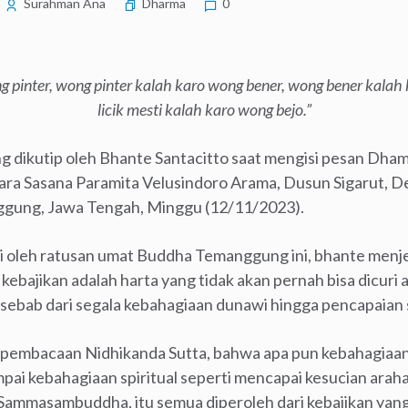
Surahman Ana
Dharma
0
pinter, wong pinter kalah karo wong bener, wong bener kalah 
licik mesti kalah karo wong bejo.”
ng dikutip oleh Bhante Santacitto saat mengisi pesan Dh
hara Sasana Paramita Velusindoro Arama, Dusun Sigarut, D
ggung, Jawa Tengah, Minggu (12/11/2023).
ti oleh ratusan umat Buddha Temanggung ini, bhante menj
kebajikan adalah harta yang tidak akan pernah bisa dicuri
 sebab dari segala kebahagiaan dunawi hingga pencapaian s
m pembacaan Nidhikanda Sutta, bahwa apa pun kebahagiaan 
mpai kebahagiaan spiritual seperti mencapai kesucian arah
ammasambuddha, itu semua diperoleh dari kebajikan yang 