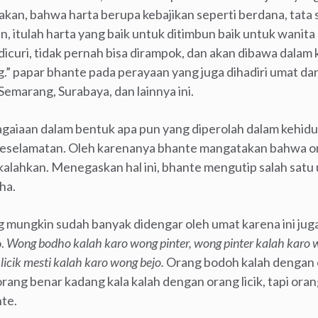
akan, bahwa harta berupa kebajikan seperti berdana, tata
, itulah harta yang baik untuk ditimbun baik untuk wanita
 dicuri, tidak pernah bisa dirampok, dan akan dibawa dalam
” papar bhante pada perayaan yang juga dihadiri umat dar
Semarang, Surabaya, dan lainnya ini.
gaiaan dalam bentuk apa pun yang diperolah dalam kehi
keselamatan. Oleh karenanya bhante mangatakan bahwa o
kalahkan. Menegaskan hal ini, bhante mengutip salah satu 
ha.
 mungkin sudah banyak didengar oleh umat karena ini juga
.
Wong bodho kalah karo wong pinter, wong pinter kalah karo 
licik mesti kalah karo wong bejo.
Orang bodoh kalah dengan 
rang benar kadang kala kalah dengan orang licik, tapi orang
nte.