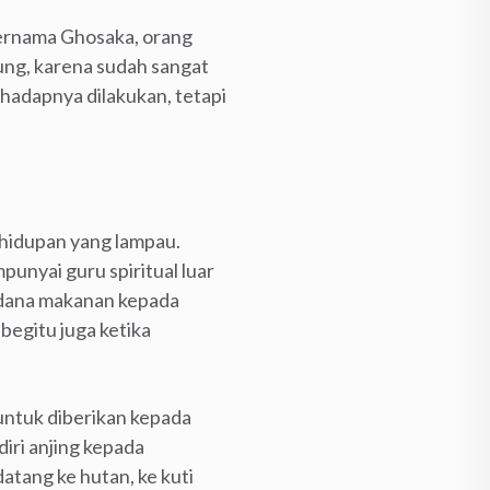
bernama Ghosaka, orang
ung, karena sudah sangat
hadapnya dilakukan, tetapi
kehidupan yang lampau.
unyai guru spiritual luar
 dana makanan kepada
begitu juga ketika
untuk diberikan kepada
iri anjing kepada
atang ke hutan, ke kuti