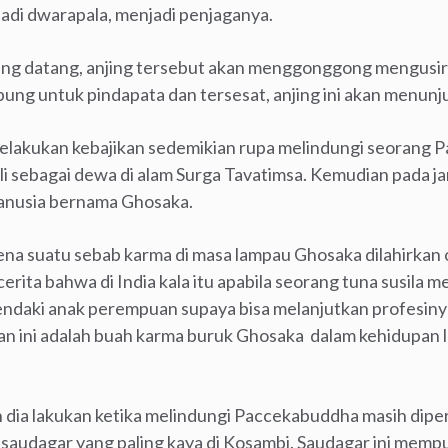
di dwarapala, menjadi penjaganya.
yang datang, anjing tersebut akan menggonggong mengusi
pung untuk pindapata dan tersesat, anjing ini akan menunju
melakukan kebajikan sedemikian rupa melindungi seorang 
li sebagai dewa di alam Surga Tavatimsa. Kemudian pada 
manusia bernama Ghosaka.
rena suatu sebab karma di masa lampau Ghosaka dilahirkan
erita bahwa di India kala itu apabila seorang tuna susila me
ndaki anak perempuan supaya bisa melanjutkan profesiny
ian ini adalah buah karma buruk Ghosaka dalam kehidupan
.
h dia lakukan ketika melindungi Paccekabuddha masih diper
saudagar yang paling kaya di Kosambi. Saudagar ini mempu