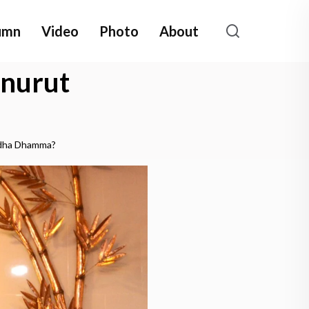
umn
Video
Photo
About
nurut
ddha Dhamma?