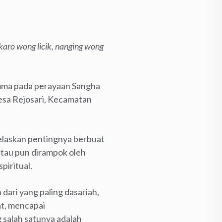
karo wong licik, nanging wong
amma pada perayaan Sangha
esa Rejosari, Kecamatan
elaskan pentingnya berbuat
 atau pun dirampok oleh
piritual.
dari yang paling dasariah,
at, mencapai
salah satunya adalah