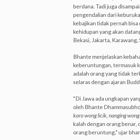
berdana. Tadi juga disampai
pengendalian dari keburukan
kebajikan tidak pernah bisa
kehidupan yang akan datang.
Bekasi, Jakarta, Karawang, 
Bhante menjelaskan kebaha
keberuntungan, termasuk 
adalah orang yang tidak ter
selaras dengan ajaran Budd
“Di Jawa ada ungkapan yang
oleh Bhante Dhammasubho
karo wong licik, nanging wong 
kalah dengan orang benar, o
orang beruntung,” ujar bha