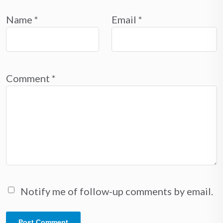
Name
*
Email
*
Comment
*
Notify me of follow-up comments by email.