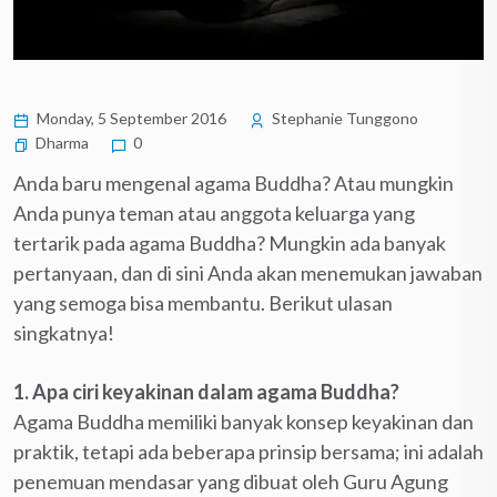
Monday, 5 September 2016
Stephanie Tunggono
Dharma
0
Anda baru mengenal agama Buddha? Atau mungkin
Anda punya teman atau anggota keluarga yang
tertarik pada agama Buddha? Mungkin ada banyak
pertanyaan, dan di sini Anda akan menemukan jawaban
yang semoga bisa membantu. Berikut ulasan
singkatnya!
1. Apa ciri keyakinan dalam agama Buddha?
Agama Buddha memiliki banyak konsep keyakinan dan
praktik, tetapi ada beberapa prinsip bersama; ini adalah
penemuan mendasar yang dibuat oleh Guru Agung