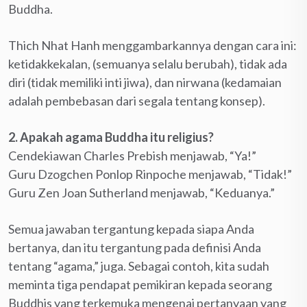
Buddha.
Thich Nhat Hanh menggambarkannya dengan cara ini:
ketidakkekalan, (semuanya selalu berubah), tidak ada
diri (tidak memiliki inti jiwa), dan nirwana (kedamaian
adalah pembebasan dari segala tentang konsep).
2. Apakah agama Buddha itu religius?
Cendekiawan Charles Prebish menjawab, “Ya!”
Guru Dzogchen Ponlop Rinpoche menjawab, “Tidak!”
Guru Zen Joan Sutherland menjawab, “Keduanya.”
Semua jawaban tergantung kepada siapa Anda
bertanya, dan itu tergantung pada definisi Anda
tentang “agama,” juga. Sebagai contoh, kita sudah
meminta tiga pendapat pemikiran kepada seorang
Buddhis yang terkemuka mengenai pertanyaan yang