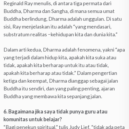
Reginald Ray menulis, di antara tiga permata dari
Buddha, Dharma dan Sangha, di mana semua umat
Buddha berlindung, Dharma adalah unggulan. Di satu
sisi, Ray menjelaskan itu adalah “yang mendasari,
substratum realitas −kehidupan kita dan dunia kita.”
Dalam arti kedua, Dharma adalah fenomena, yakni “apa
yang terjadi dalam hidup kita, apakah kita suka atau
tidak, apakah kita berharap untuk itu atau tidak,
apakah kita berharap atau tidak.” Dalam pengertian
ketiga dan keempat, Dharma dianggap sebagai jalan
Buddha itu sendiri, dan yang paling penting, ajaran
Buddha yang membawa kita sepanjang jalan.
6. Bagaimana jika saya tidak punya guru atau
komunitas untuk belajar?
“Bagi penekun spiritual,” tulis Judy Lief, “tidak ada peta