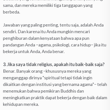
sama, dan mereka memiliki tiga tanggapan yang
berbeda.
Jawaban yang paling penting, tentu saja, adalah Anda
sendiri. Dan karena itu Anda mungkin mencari
penghiburan dalam kenyataan bahwa apa pun
pandangan Anda −agama, psikologi, cara hidup− jika itu
bekerja untuk Anda, Anda benar.
3. Jika saya tidak religius, apakah itu baik-baik saja?
Benar. Banyak orang −khususnya mereka yang
menganggap dirinya “spiritual tetapi tidak ingin
dikaitkan dengan institusi yang bernama agama”− telah
menemukan bahwa pemikiran Buddhis dan
meningkatkan praktik dapat bekerja dengan baik dalam
kehidupan mereka.