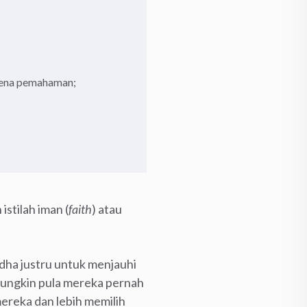
rena pemahaman;
stilah iman (
faith
) atau
dha justru untuk menjauhi
 mungkin pula mereka pernah
ereka dan lebih memilih