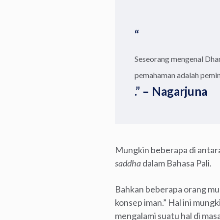
“
Seseorang mengenal Dhar
pemahaman adalah pemimp
.” – Nagarjuna
Mungkin beberapa di antara
saddha
dalam Bahasa Pali.
Bahkan beberapa orang mung
konsep iman.” Hal ini mung
mengalami suatu hal di mas