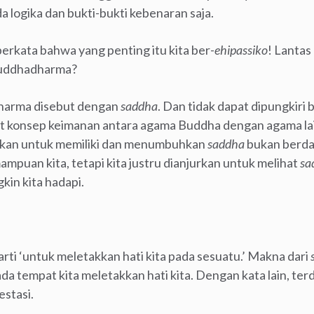
 logika dan bukti-bukti kebenaran saja.
rkata bahwa yang penting itu kita ber-
ehipassiko
! Lanta
Buddhadharma?
harma disebut dengan
saddha
. Dan tidak dapat dipungkir
t konsep keimanan antara agama Buddha dengan agama la
rkan untuk memiliki dan menumbuhkan
saddha
bukan berdas
ampuan kita, tetapi kita justru dianjurkan untuk melihat
sa
kin kita hadapi.
rti ‘untuk meletakkan hati kita pada sesuatu.’ Makna dari
 tempat kita meletakkan hati kita. Dengan kata lain, terd
stasi.