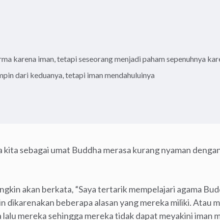
ma karena iman, tetapi seseorang menjadi paham sepenuhnya ka
in dari keduanya, tetapi iman mendahuluinya
 kita sebagai umat Buddha merasa kurang nyaman dengan i
kin akan berkata, “Saya tertarik mempelajari agama Bud
kin dikarenakan beberapa alasan yang mereka miliki. Atau
a lalu mereka sehingga mereka tidak dapat meyakini iman m