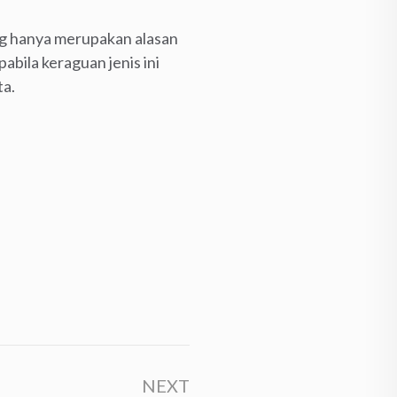
ang hanya merupakan alasan
abila keraguan jenis ini
ta.
NEXT