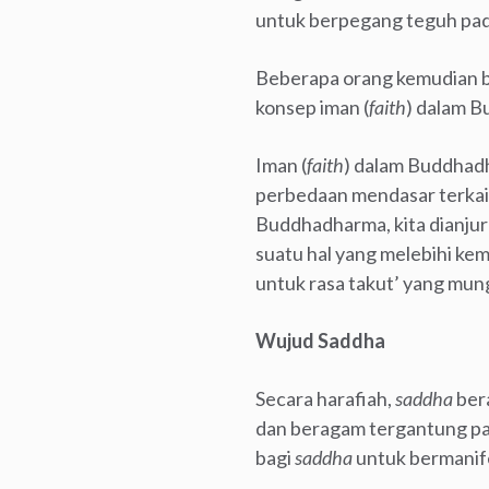
untuk berpegang teguh pada
Beberapa orang kemudian be
konsep iman (
faith
) dalam 
Iman (
faith
) dalam Buddhad
perbedaan mendasar terkai
Buddhadharma, kita dianju
suatu hal yang melebihi kem
untuk rasa takut’ yang mung
Wujud Saddha
Secara harafiah,
saddha
bera
dan beragam tergantung pada
bagi
saddha
untuk bermanife