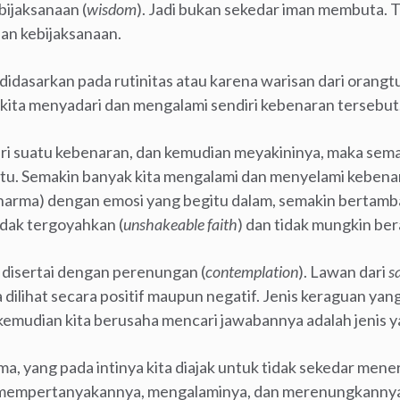
bijaksanaan (
wisdom
). Jadi bukan sekedar iman membuta. T
an kebijaksanaan.
idasarkan pada rutinitas atau karena warisan dari orangtu
kita menyadari dan mengalami sendiri kebenaran tersebut
ri suatu kebenaran, dan kemudian meyakininya, maka semaki
itu. Semakin banyak kita mengalami dan menyelami kebenar
harma) dengan emosi yang begitu dalam, semakin bertamba
tidak tergoyahkan (
unshakeable faith
) dan tidak mungkin ber
 disertai dengan perenungan (
contemplation
). Lawan dari
s
sa dilihat secara positif maupun negatif. Jenis keraguan ya
mudian kita berusaha mencari jawabannya adalah jenis ya
a, yang pada intinya kita diajak untuk tidak sekedar men
 mempertanyakannya, mengalaminya, dan merenungkanny