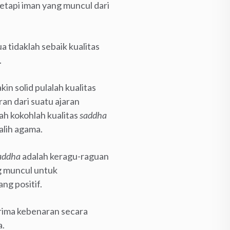
etapi iman yang muncul dari
a tidaklah sebaik kualitas
.
n solid pulalah kualitas
an dari suatu ajaran
h kokohlah kualitas
saddha
alih agama.
addha
adalah keragu-raguan
ng muncul untuk
ng positif.
erima kebenaran secara
a.