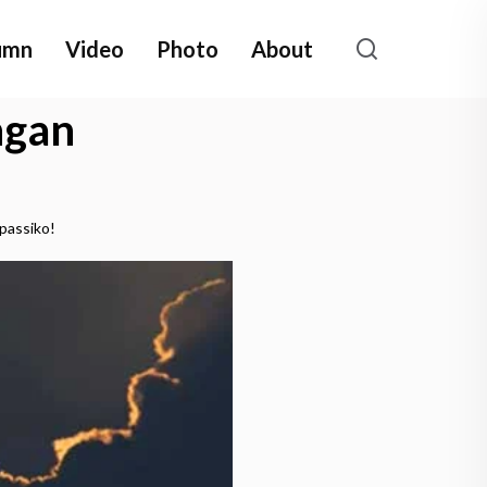
umn
Video
Photo
About
ngan
passiko!