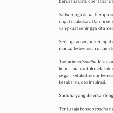
berusaha untuk bersabar dal
Saddha
juga dapat berupa ins
dapat dilakukan. Dan ini se
yang kuat sehingga kita men
Sedangkan wujud keempat 
muncul keberanian dalam dir
Tanpa iman/
saddha
, kita a
keberanian untuk melakukan
segala ketakutan dan kemu
kesabaran, dan inspirasi.
Saddha yang disertai den
Tentu saja konsep
saddha
da