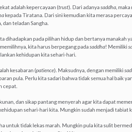
ekat adalah kepercayaan (
trust
). Dari adanya
saddha
, maka
ha
kepada Tiratana. Dari sini kemudian kita merasa perca
 dan teladan Sangha.
kita dihadapkan pada pilihan hidup dan bertanya manakah y
memilihnya, kita harus berpegang pada
saddha
! Memiliki
s
ankan kehidupan kita sehari-hari.
alah kesabaran (
patience
). Maksudnya, dengan memiliki
sa
abaran pula. Perlu kita sadari bahwa tidak semua hal baik ya
n cepat.
kunan, dan sikap pantang menyerah agar kita dapat memer
kehidupan sehari-hari kita. Mungkin sudah menjadi tabiat 
aha untuk tidak lekas marah. Mungkin pula kita sulit berme