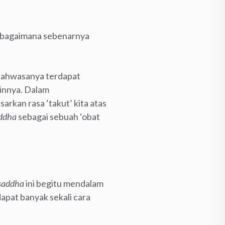
s bagaimana sebenarnya
i bahwasanya terdapat
innya. Dalam
arkan rasa ‘takut’ kita atas
ddha
sebagai sebuah ‘obat
saddha
ini begitu mendalam
apat banyak sekali cara