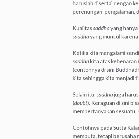
haruslah disertai dengan ke
perenungan, pengalaman, d
Kualitas
saddha
yang hanya d
saddha
yang muncul karena 
Ketika kita mengalami sendi
saddha
kita atas kebenaran 
(contohnya di sini Buddhad
kita sehingga kita menjadi 
Selain itu,
saddha
juga harus
(
doubt
). Keraguan di sini bi
mempertanyakan sesuatu, ke
Contohnya pada Sutta Kalam
membuta, tetapi berusaha