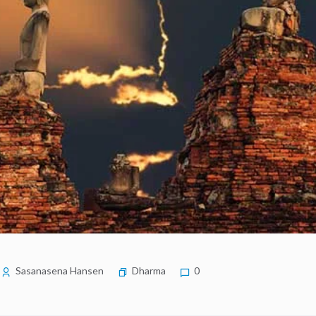
Sasanasena Hansen
Dharma
0