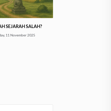
Menggugat “Sang Maha
AH SEJARAH SALAH?
Pencipta”: Kelas WAND
ay, 11 November 2025
Bongkar Konsep…
Monday, 10 November 2025