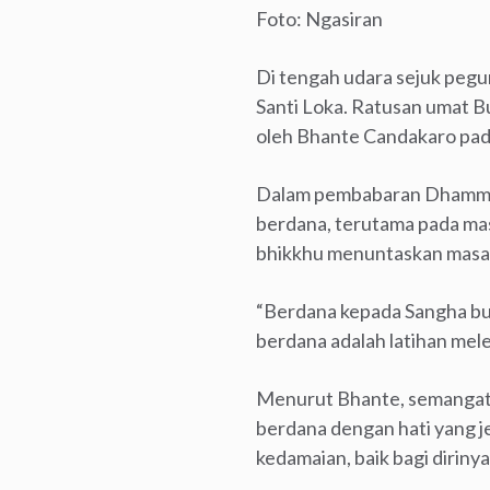
Foto: Ngasiran
Di tengah udara sejuk pegu
Santi Loka. Ratusan umat 
oleh Bhante Candakaro pad
Dalam pembabaran Dhamma s
berdana, terutama pada mas
bhikkhu menuntaskan masa 
“Berdana kepada Sangha buk
berdana adalah latihan mele
Menurut Bhante, semangat b
berdana dengan hati yang j
kedamaian, baik bagi diriny