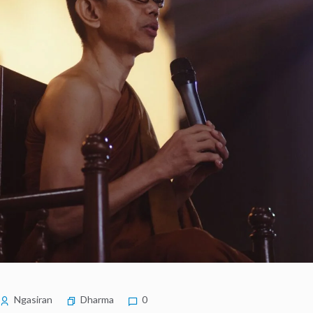
Ngasiran
Dharma
0