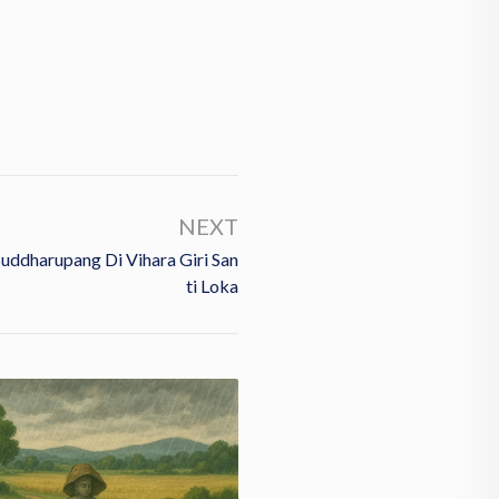
NEXT
ddharupang Di Vihara Giri San
Ti Loka