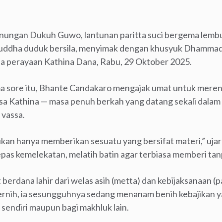
nungan Dukuh Guwo, lantunan paritta suci bergema lembut 
Buddha duduk bersila, menyimak dengan khusyuk Dhamma
a perayaan Kathina Dana, Rabu, 29 Oktober 2025.
ore itu, Bhante Candakaro mengajak umat untuk merenu
a Kathina — masa penuh berkah yang datang sekali dalam 
vassa.
an hanya memberikan sesuatu yang bersifat materi,” ujar B
pas kemelekatan, melatih batin agar terbiasa memberi tan
erdana lahir dari welas asih (metta) dan kebijaksanaan (p
ernih, ia sesungguhnya sedang menanam benih kebajikan 
a sendiri maupun bagi makhluk lain.