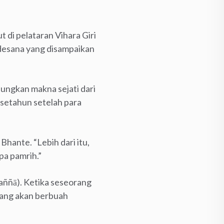
di pelataran Vihara Giri
desana yang disampaikan
ngkan makna sejati dari
setahun setelah para
hante. “Lebih dari itu,
pa pamrih.”
aññā). Ketika seseorang
yang akan berbuah