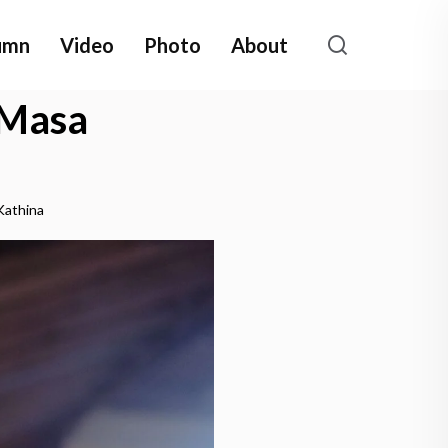
umn
Video
Photo
About
 Masa
Kathina