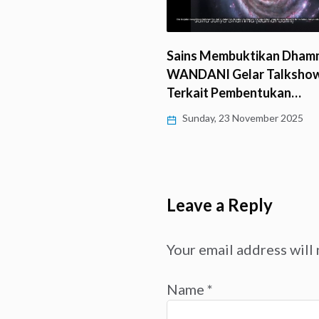
Sains Membuktikan Dham
kan Saddhā, Wenny Lo
WANDANI Gelar Talksho
n Dasar-Dasar Dhamma
Terkait Pembentukan…
Sunday, 23 November 2025
y, 25 November 2025
Leave a Reply
Your email address will 
Name
*