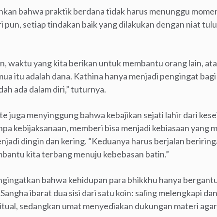
an bahwa praktik berdana tidak harus menunggu momen 
 pun, setiap tindakan baik yang dilakukan dengan niat tul
waktu yang kita berikan untuk membantu orang lain, ata
ua itu adalah dana. Kathina hanya menjadi pengingat bag
h ada dalam diri,” tuturnya.
e juga menyinggung bahwa kebajikan sejati lahir dari kes
anpa kebijaksanaan, memberi bisa menjadi kebiasaan yang
njadi dingin dan kering. “Keduanya harus berjalan beriring
bantu kita terbang menuju kebebasan batin.”
gingatkan bahwa kehidupan para bhikkhu hanya bergantu
ngha ibarat dua sisi dari satu koin: saling melengkapi d
tual, sedangkan umat menyediakan dukungan materi agar 