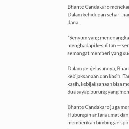
Bhante Candakaro menekank
Dalam kehidupan sehari-hari
dana.
“Senyum yang menenangkan, 
menghadapi kesulitan — sem
semangat memberi yang suda
Dalam penjelasannya, Bhant
kebijaksanaan dan kasih. T
kasih, kebijaksanaan bisa me
dua sayap burung yang mem
Bhante Candakaro juga men
Hubungan antara umat dan Sa
memberikan bimbingan spiri