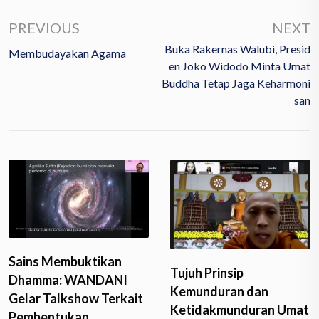
PREVIOUS
NEXT
Buka Rakernas Walubi, Presid
Membudayakan Agama
En Joko Widodo Minta Umat
Buddha Tetap Jaga Keharmoni
San
Tujuh Prinsip
BISAKAH SEJARAH
Kemunduran dan
SALAH?
Ketidakmunduran Umat