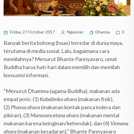
Friday, 27 October 2017
Ngasiran
Dharma
0
Banyak berita bohong (hoax) beredar di dunia maya,
terutama di media sosial. Lalu, bagaimana cara
memilahnya? Menurut Bhante Pannyavaro, umat
Buddha harus hati-hari dalam memilih dan memilah
konsumsi informasi.
“Menurut Dhamma (agama Buddha), makanan ada
empat jenis: (1)
Kabalimka ahara
(makanan fisik),
(2)
Phassa ahara
(makanan kontak panca indera dan
pikiran), (3)
Manosancetana ahara (m
akanan mental
makanan karena keinginan/kehendak), dan (4)
Vinnana
ahara
(makanan kesadaran),” Bhante Pannyavaro