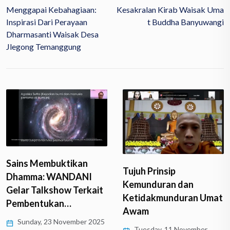
Menggapai Kebahagiaan:
Kesakralan Kirab Waisak Uma
Inspirasi Dari Perayaan
T Buddha Banyuwangi
Dharmasanti Waisak Desa
Jlegong Temanggung
Sains Membuktikan
Tujuh Prinsip
Dhamma: WANDANI
Kemunduran dan
Gelar Talkshow Terkait
Ketidakmunduran Umat
Pembentukan…
Awam
Sunday, 23 November 2025
Tuesday, 11 November