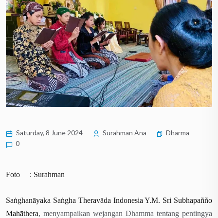
Saturday, 8 June 2024
Surahman Ana
Dharma
0
Foto : Surahman
Saṅghanāyaka Saṅgha Theravāda Indonesia Y.M. Sri Subhapañño
Mahāthera
, menyampaikan wejangan Dhamma tentang pentingya