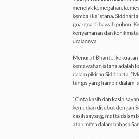
menolak kemegahan, kemewa
kembali ke istana. Siddhart
goa-goa di bawah pohon. K
kenyamanan dan kenikmatan
uraiannya.
Menurut Bhante, kekuatan 
kemewahan istana adalah kek
dalam pikiran Siddharta, “
tangis yang hampir dialami 
“Cinta kasih dan kasih say
kemudian disebut dengan Sa
kasih sayang, metta dalam b
atau mitra dalam bahasa San