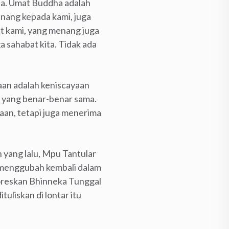
ita. Umat Buddha adalah
enang kepada kami, juga
at kami, yang menang juga
a sahabat kita. Tidak ada
aan adalah keniscayaan
ng yang benar-benar sama.
an, tetapi juga menerima
 yang lalu, Mpu Tantular
 menggubah kembali dalam
goreskan Bhinneka Tunggal
uliskan di lontar itu