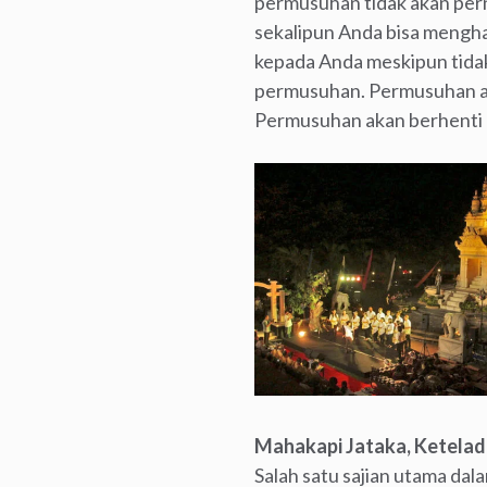
permusuhan tidak akan pern
sekalipun Anda bisa mengha
kepada Anda meskipun tidak
permusuhan. Permusuhan aka
Permusuhan akan berhenti 
Mahakapi Jataka, Ketela
Salah satu sajian utama dal