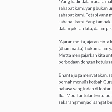
“Yang hadir dalam acara mal
sahabat kami, yang bukan u
sahabat kami. Tetapi yang 
sahabat kami. Yang tampak, 
dalam pikiran kita, dalam pi
“Ajaran metta, ajaran cint
(dhammatta), hukum alam yan
Metta mengajarkan kita un
perbedaan dengan ketulusa
Bhante juga menyatakan, sa
pernah menulis kotbah Gur
bahasa yang indah di lonta
Ika. Mpu Tantular tentu tid
sekarang menjadi sangat ber