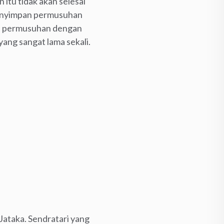
itu tidak akan selesai
 menyimpan permusuhan
las permusuhan dengan
ang sangat lama sekali.
 Jataka. Sendratari yang