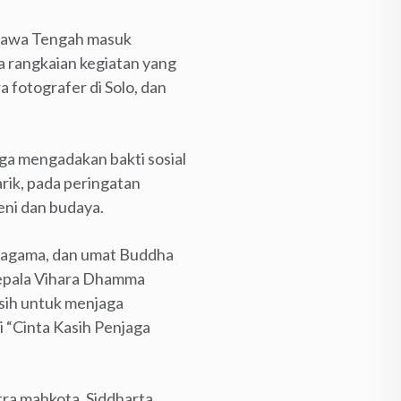
 Jawa Tengah masuk
a rangkaian kegiatan yang
a fotografer di Solo, dan
uga mengadakan bakti sosial
rik, pada peringatan
eni dan budaya.
tas agama, dan umat Buddha
Kepala Vihara Dhamma
sih untuk menjaga
 “Cinta Kasih Penjaga
tra mahkota, Siddharta