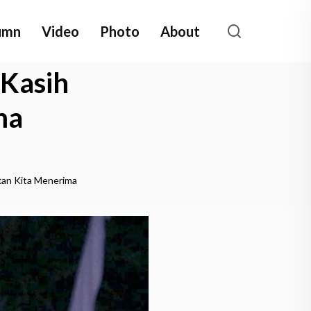
umn
Video
Photo
About
 Kasih
ma
kan Kita Menerima