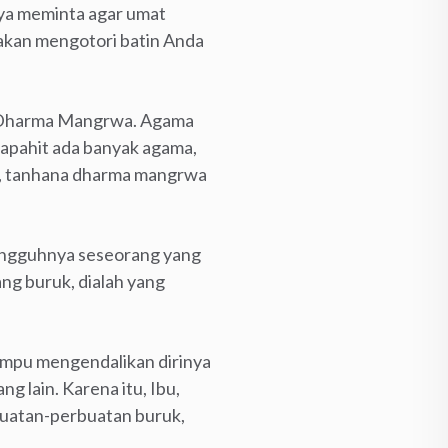
ya meminta agar umat
 akan mengotori batin Anda
na Dharma Mangrwa. Agama
japahit ada banyak agama,
u, tanhana dharma mangrwa
sungguhnya seseorang yang
ng buruk, dialah yang
mampu mengendalikan dirinya
g lain. Karena itu, Ibu,
rbuatan-perbuatan buruk,