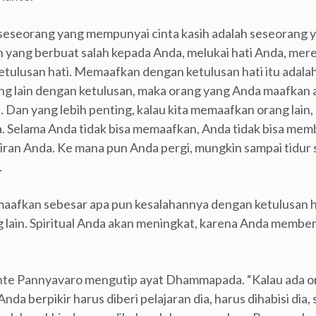
i, seseorang yang mempunyai cinta kasih adalah seseoran
n yang berbuat salah kepada Anda, melukai hati Anda, m
tulusan hati. Memaafkan dengan ketulusan hati itu adalah 
 lain dengan ketulusan, maka orang yang Anda maafkan a
 Dan yang lebih penting, kalau kita memaafkan orang lain
a. Selama Anda tidak bisa memaafkan, Anda tidak bisa mem
ikiran Anda. Ke mana pun Anda pergi, mungkin sampai tidu
.
maafkan sebesar apa pun kesalahannya dengan ketulusan h
lain. Spiritual Anda akan meningkat, karena Anda member
nte Pannyavaro mengutip ayat Dhammapada. “Kalau ada o
a berpikir harus diberi pelajaran dia, harus dihabisi dia, 