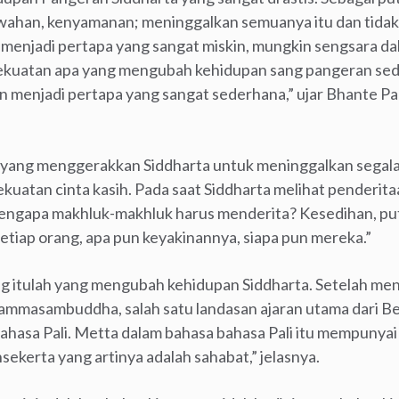
han, kenyamanan; meninggalkan semuanya itu dan tidak 
a menjadi pertapa yang sangat miskin, mungkin sengsara dal
ekuatan apa yang mengubah kehidupan sang pangeran sede
 menjadi pertapa yang sangat sederhana,” ujar Bhante P
yang menggerakkan Siddharta untuk meninggalkan segala
uatan cinta kasih. Pada saat Siddharta melihat penderitaan
Mengapa makhluk-makhluk harus menderita? Kesedihan, put
setiap orang, apa pun keyakinannya, siapa pun mereka.”
ang itulah yang mengubah kehidupan Siddharta. Setelah m
mmasambuddha, salah satu landasan ajaran utama dari Beli
ahasa Pali. Metta dalam bahasa bahasa Pali itu mempunyai 
sekerta yang artinya adalah sahabat,” jelasnya.