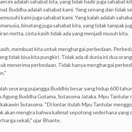
am ini adalah sahabat kita, yang tidak hadir juga sahabat k
mat Buddha adalah sahabat kami. Yang senang dan tidak s
memusuhi kami juga sahabat kami. Yang kalah adalah sahab
manusia, binatang juga sahabat kita, yang tidak tampak jug
kiran metta, cinta kasih tidak ada yang menjadi musuh kita.
a kasih, membuat kita untuk menghargai perbedaan. Perbed
g tidak bisa kita pungkiri. Tidak ada di dunia ini dua ora
tuk menerima perbedaan. Tidak hanya menghargai perbeda
n.”
lah seorang pujangga Buddhis besar yang hidup 600 tahun
u Agung Buddha Gotama, Sutasoma Jataka. Mpu Tantular
r, kakawin Sutasoma. “Di lontar itulah Mpu Tantular meng
ak akan mengira bahwa kalimat sepotong sederhana yang dit
harga sekali,” ujar Bhante.