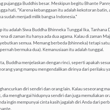
ng pujangga Buddhis besar. Meskipun begitu Bhante Pann
ngga hati, ”Karena kebanggaan itu adalah kekotoran batin,
ka sudah menjadi milik bangsa Indonesia.”
ap itu adalah Siwa Buddha Bhinneka Tunggal Ika, Tanha
ena di zaman itu hanya ada dua agama. Kalau di zaman Ma
yebutkan semua. Memang berbeda (bhinneka) tetapi sat
k pernah bermuka dua). Kemanusiaan itu adalah tunggal.
ta, Buddha menjelaskan dengan rinci, seperti apakah se
eorang yang mampu mengendalikan dirinya dari perilaku ya
hancurkan diri sendiri dan orang lain. Kalau seseorang 
, dia menghargai hidupnya sendiri dan juga memuliakan oran
da ingin mempunyai cinta kasih jagalah diri Anda dari pe
Bhante.