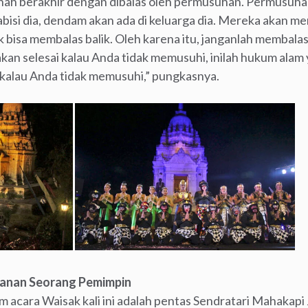
ah berakhir dengan dibalas oleh permusuhan. Permusuhan 
bisi dia, dendam akan ada di keluarga dia. Mereka akan
 bisa membalas balik. Oleh karena itu, janganlah memba
n selesai kalau Anda tidak memusuhi, inilah hukum alam y
kalau Anda tidak memusuhi,” pungkasnya.
danan Seorang Pemimpin
am acara Waisak kali ini adalah pentas Sendratari Mahakapi