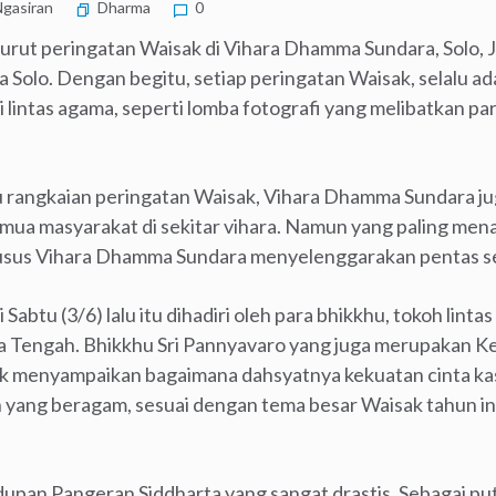
gasiran
Dharma
0
turut peringatan Waisak di Vihara Dhamma Sundara, Solo,
 Solo. Dengan begitu, setiap peringatan Waisak, selalu ad
 lintas agama, seperti lomba fotografi yang melibatkan par
atu rangkaian peringatan Waisak, Vihara Dhamma Sundara j
mua masyarakat di sekitar vihara. Namun yang paling mena
khusus Vihara Dhamma Sundara menyelenggarakan pentas s
 Sabtu (3/6) lalu itu dihadiri oleh para bhikkhu, tokoh lin
awa Tengah. Bhikkhu Sri Pannyavaro yang juga merupakan 
k menyampaikan bagaimana dahsyatnya kekuatan cinta ka
yang beragam, sesuai dengan tema besar Waisak tahun ini
upan Pangeran Siddharta yang sangat drastis. Sebagai pu