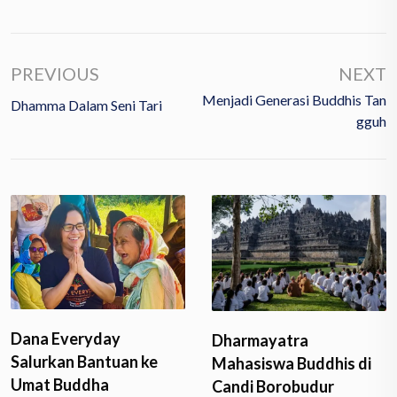
PREVIOUS
NEXT
Menjadi Generasi Buddhis Tan
Dhamma Dalam Seni Tari
Gguh
Dharmayatra
Beri Motivasi kepada
Mahasiswa Buddhis di
Umat, DPC Patria
Candi Borobudur
Temanggung Kembali…