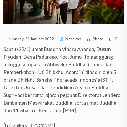
Monday, 24 January 2022
Ngasiran
Photo
0
Sabtu (22/1) umat Buddha Vihara Ananda, Dusun
Piyudan, Desa Padureso, Kec. Jumo, Temanggung
menggelar upacara Abhiseka Buddha Rupang dan
Pemberkahan Kuti Bhikkhu. Acara ini dihadiri oleh 5
orang Bhikkhu Sangha Theravada Indonesia (STI),
Direktur Urusan dan Pendidikan Agama Buddha,
Supriyadi bersama jajaran pejabat Direktorat Jenderal
Bimbingan Masyarakat Buddha, serta umat Buddha
dari 11 vihara di Kec. Jumo. [MM]
[foogallery id=”34207″]