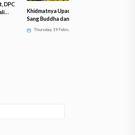
Dari Semak Belukar ke P
tnya Upacara Puja Relik
Dharma: Perjalanan 33…
uddha dan Arahat…
Tuesday, 10 February 2026
day, 19 February 2026