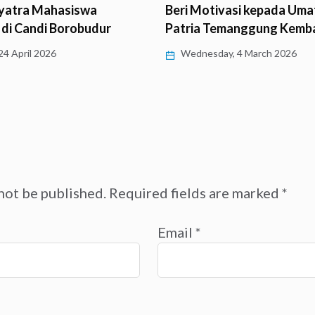
Beri Motivasi kepada Umat, DPC
Khidma
ur
Patria Temanggung Kembali…
Sang B
Wednesday, 4 March 2026
Thurs
not be published.
Required fields are marked
*
Email
*