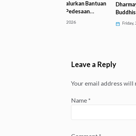
eryday Salurkan Bantuan
Dharmayatra Mahasiswa
 Buddha Pedesaan…
Buddhis di Candi Borobud
y, 11 June 2026
Friday, 24 April 2026
Leave a Reply
Your email address will 
Name
*
Comment
*