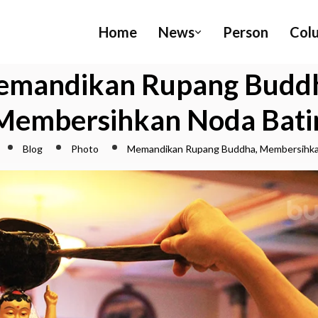
Home
News
Person
Col
mandikan Rupang Budd
Membersihkan Noda Bati
Blog
Photo
Memandikan Rupang Buddha, Membersihka