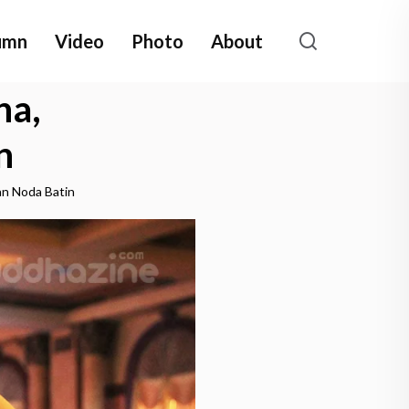
umn
Video
Photo
About
ha,
n
n Noda Batin