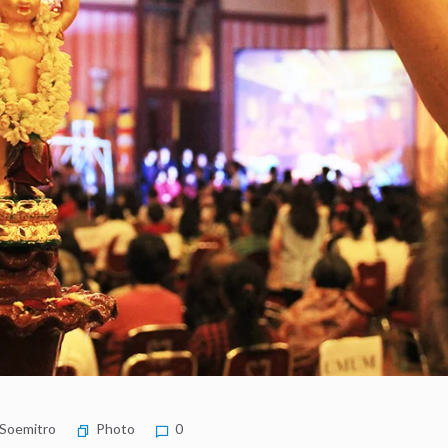
 Soemitro
Photo
0