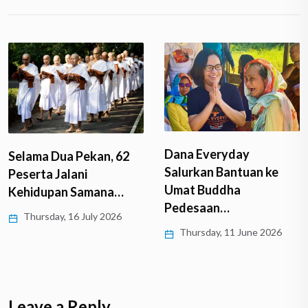
Dana Everyday
 62
Dharmayatra
Salurkan Bantuan ke
Mahasiswa Buddhi
Umat Buddha
a…
Candi Borobudur
Pedesaan…
26
Friday, 24 April 2026
Thursday, 11 June 2026
Leave a Reply