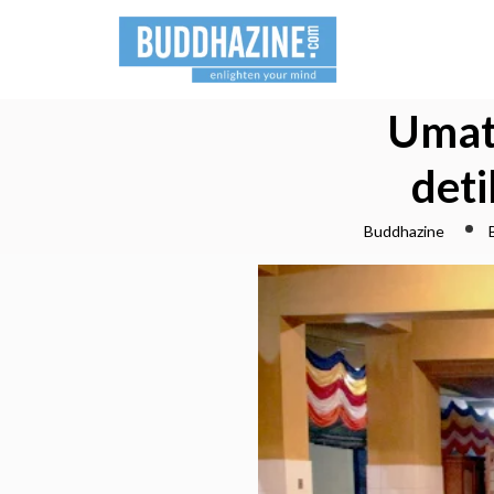
Umat
det
Buddhazine