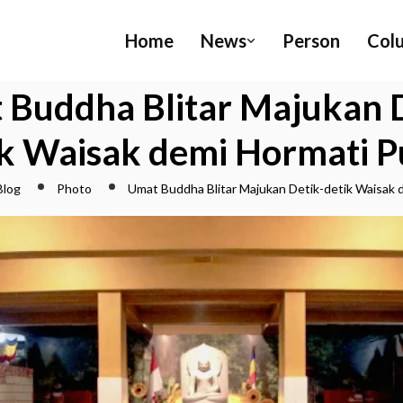
Home
News
Person
Col
 Buddha Blitar Majukan D
ik Waisak demi Hormati P
Blog
Photo
Umat Buddha Blitar Majukan Detik-detik Waisak 