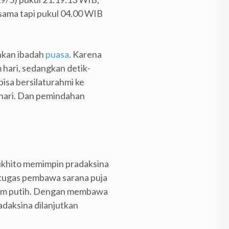
 sama tapi pukul 04.00 WIB
nkan ibadah
puasa
. Karena
 hari, sedangkan detik-
isa bersilaturahmi ke
i hari. Dan pemindahan
Sukhito memimpin pradaksina
petugas pembawa sarana puja
itam putih. Dengan membawa
adaksina dilanjutkan