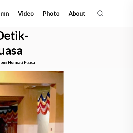
umn
Video
Photo
About
etik-
uasa
demi Hormati Puasa