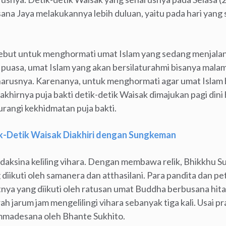
ana Jaya melakukannya lebih duluan, yaitu pada hari yang
ebut untuk menghormati umat Islam yang sedang menjala
puasa, umat Islam yang akan bersilaturahmi bisanya malam
harusnya. Karenanya, untuk menghormati agar umat Islam b
khirnya puja bakti detik-detik Waisak dimajukan pagi din
rangi kekhidmatan puja bakti.
ik-Detik Waisak Diakhiri dengan Sungkeman
daksina keliling vihara. Dengan membawa relik, Bhikkhu 
 diikuti oleh samanera dan atthasilani. Para pandita dan 
utnya yang diikuti oleh ratusan umat Buddha berbusana h
h jarum jam mengelilingi vihara sebanyak tiga kali. Usai pr
mmadesana oleh Bhante Sukhito.