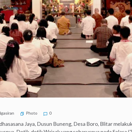
gasiran
Photo
0
hasasana Jaya, Dusun Buneng, Desa Boro, Blitar melakuka
rusnya. Detik-detik Waisak yang seharusnya pada Selasa (