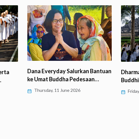
Bantuan
Dharmayatra Mahasiswa
Beri M
n…
Buddhis di Candi Borobudur
Patria
Friday, 24 April 2026
Wedne