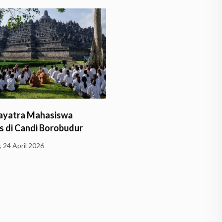
otivasi kepada Umat, DPC
Khidmatnya Upacara Puja
 Temanggung Kembali…
Sang Buddha dan Araha
sday, 4 March 2026
Thursday, 19 February 2026