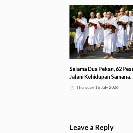
Dana Everyday Salurkan 
Dua Pekan, 62 Peserta
ke Umat Buddha Pedesaa
Kehidupan Samana…
Thursday, 11 June 2026
y, 16 July 2026
Leave a Reply