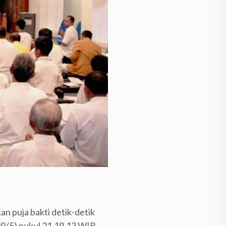
n puja bakti detik-detik
29/5) pukul 21.19.13 WIB,