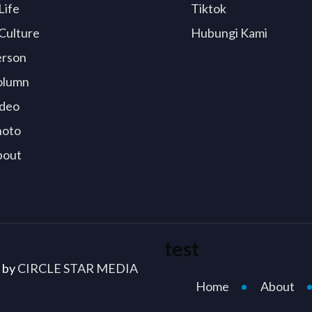
Life
Tiktok
Culture
Hubungi Kami
erson
olumn
deo
hoto
bout
test
d by
CIRCLE STAR MEDIA
Home
About