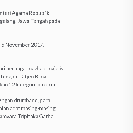
enteri Agama Republik
agelang, Jawa Tengah pada
 1-5 November 2017.
dari berbagai mazhab, majelis
 Tengah, Ditjen Bimas
n 12 kategori lomba ini.
dengan drumband, para
kaian adat masing-masing
ayamvara Tripitaka Gatha