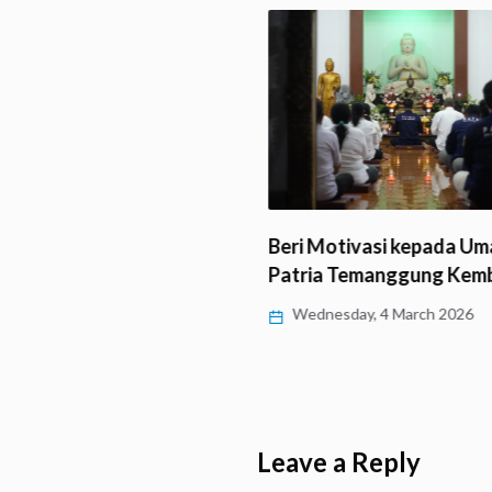
yatra Mahasiswa
Beri Motivasi kepada Uma
 di Candi Borobudur
Patria Temanggung Kemb
24 April 2026
Wednesday, 4 March 2026
Leave a Reply