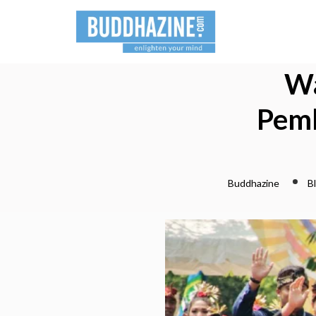
Wa
Pemb
Buddhazine
B