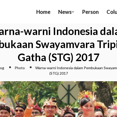
Home
News
Person
Col
rna-warni Indonesia da
ukaan Swayamvara Trip
Gatha (STG) 2017
log
Photo
Warna-warni Indonesia dalam Pembukaan Swayamv
(STG) 2017