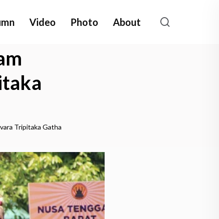
umn
Video
Photo
About
lam
itaka
ara Tripitaka Gatha