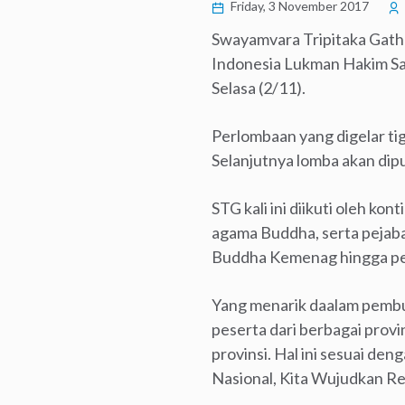
Friday, 3 November 2017
Swayamvara Tripitaka Gatha
Indonesia Lukman Hakim Sa
Selasa (2/11).
Perlombaan yang digelar ti
Selanjutnya lomba akan dip
STG kali ini diikuti oleh ko
agama Buddha, serta pejaba
Buddha Kemenag hingga pem
Yang menarik daalam pembuk
peserta dari berbagai prov
provinsi. Hal ini sesuai de
Nasional, Kita Wujudkan R