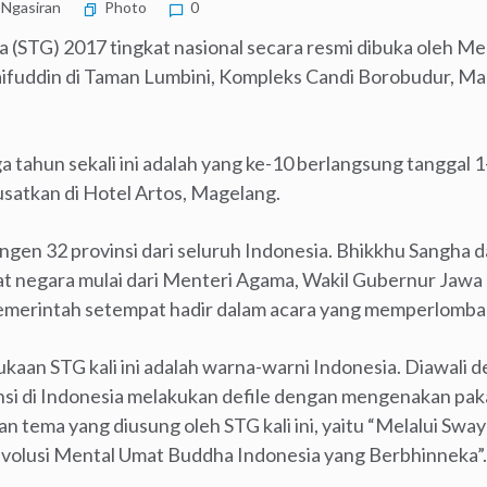
Ngasiran
Photo
0
 (STG) 2017 tingkat nasional secara resmi dibuka oleh M
ifuddin di Taman Lumbini, Kompleks Candi Borobudur, M
ga tahun sekali ini adalah yang ke-10 berlangsung tanggal
usatkan di Hotel Artos, Magelang.
ntingen 32 provinsi dari seluruh Indonesia. Bhikkhu Sangha 
t negara mulai dari Menteri Agama, Wakil Gubernur Jawa
erintah setempat hadir dalam acara yang memperlombaka
aan STG kali ini adalah warna-warni Indonesia. Diawali 
insi di Indonesia melakukan defile dengan mengenakan pa
ngan tema yang diusung oleh STG kali ini, yaitu “Melalui Sw
evolusi Mental Umat Buddha Indonesia yang Berbhinneka”.