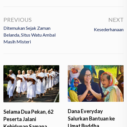
PREVIOUS
NEXT
Ditemukan Sejak Zaman
Kesederhanaan
Belanda, Situs Watu Ambal
Masih Misteri
Dana Everyday
Pekan, 62
Dharmayat
Salurkan Bantuan ke
ni
Mahasiswa 
Umat Buddha
Samana…
Candi Boro