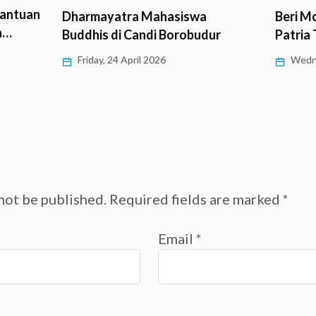
Bantuan
Dharmayatra Mahasiswa
Beri M
n…
Buddhis di Candi Borobudur
Patria
Friday, 24 April 2026
Wedne
not be published.
Required fields are marked
*
Email
*