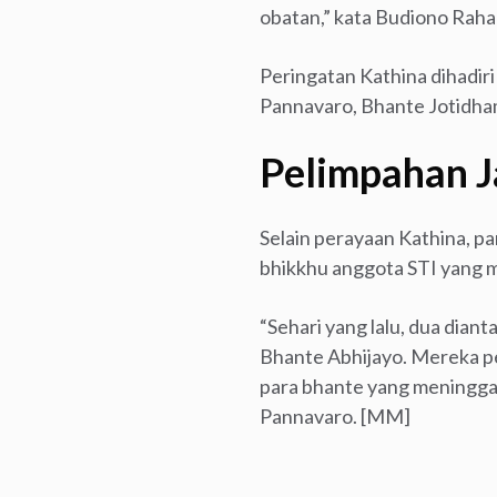
obatan,” kata Budiono Raharj
Peringatan Kathina dihadir
Pannavaro, Bhante Jotidha
Pelimpahan J
Selain perayaan Kathina, p
bhikkhu anggota STI yang m
“Sehari yang lalu, dua dian
Bhante Abhijayo. Mereka p
para bhante yang meninggal 
Pannavaro. [MM]