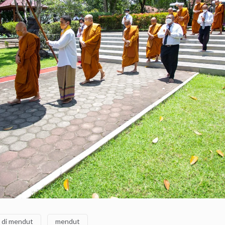
 di mendut
mendut