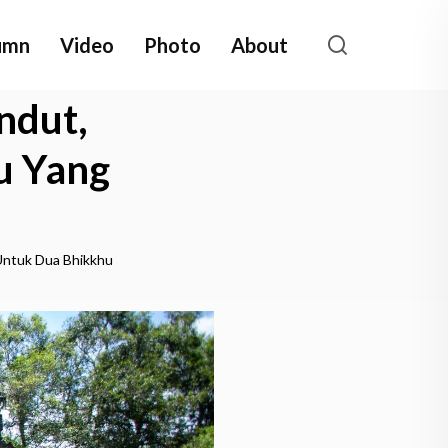
umn
Video
Photo
About
ndut,
u Yang
 Untuk Dua Bhikkhu