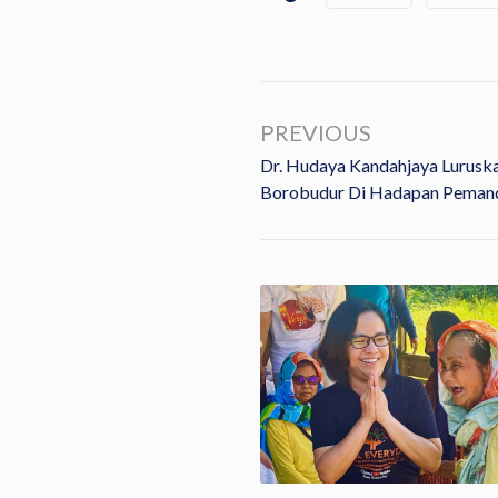
PREVIOUS
Dr. Hudaya Kandahjaya Luruska
Borobudur Di Hadapan Peman
Dua Pekan, 62 Peserta
Kehidupan Samana…
y, 16 July 2026