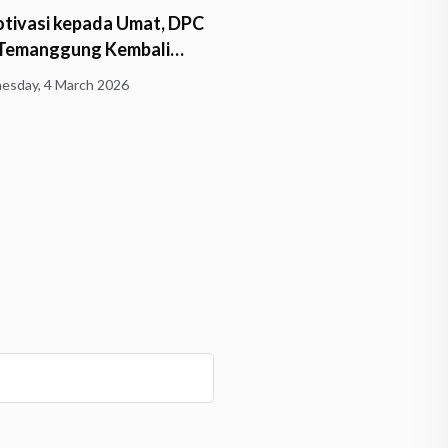
otivasi kepada Umat, DPC
Khidmatnya Upacara Puja
 Temanggung Kembali…
Sang Buddha dan Araha
sday, 4 March 2026
Thursday, 19 February 2026