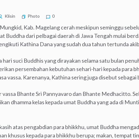
Klisin
Photo
0
a Mungkid, Kab. Magelang cerah meskipun seminggu sebe
mat Buddha dari pelbagai daerah di Jawa Tengah mulai ber
gikuti Kathina Dana yang sudah dua tahun tertunda akib
a hari suci Buddhis yang dirayakan selama satu bulan pe
rikan persembahan kebutuhan sehari-hari kepada para bh
asa vassa. Karenanya, Kathina sering juga disebut sebagai
er vassa Bhante Sri Pannyavaro dan Bhante Medhacitto. S
ikan dhamma kelas kepada umat Buddha yang ada di Munti
 kasih atas pengabdian para bhikkhu, umat Buddha menga
 khusus kepada para bhikkhu berupa; makan, tempat ting