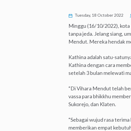
Tuesday, 18 October 2022
Minggu (16/10/2022), kot
tanpa jeda. Jelang siang, u
Mendut. Mereka hendak men
Kathina adalah satu-satuny
Kathina dengan cara membe
setelah 3 bulan melewati m
“Di Vihara Mendut telah b
vassa para bhikkhu member
Sukorejo, dan Klaten.
“Sebagai wujud rasa terima
memberikan empat kebutuhan