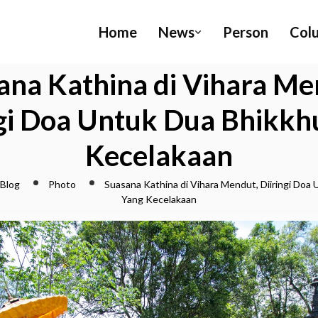
Home
News
Person
Col
ana Kathina di Vihara Me
ngi Doa Untuk Dua Bhikkh
Kecelakaan
Blog
Photo
Suasana Kathina di Vihara Mendut, Diiringi Doa
Yang Kecelakaan