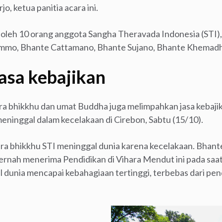
o, ketua panitia acara ini.
i oleh 10 orang anggota Sangha Theravada Indonesia (STI),
mmo, Bhante Cattamano, Bhante Sujano, Bhante Khemadhiro
asa kebajikan
ara bhikkhu dan umat Buddha juga melimpahkan jasa kebaji
eninggal dalam kecelakaan di Cirebon, Sabtu (15/10).
tara bhikkhu STI meninggal dunia karena kecelakaan. Bhant
ernah menerima Pendidikan di Vihara Mendut ini pada saa
dunia mencapai kebahagiaan tertinggi, terbebas dari pend