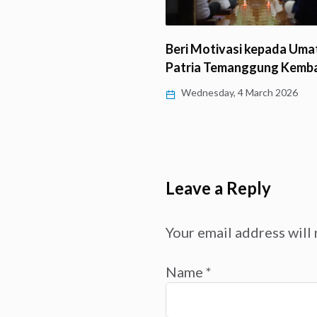
tivasi kepada Umat, DPC
Khidmatnya Upacara Puja 
Temanggung Kembali…
Sang Buddha dan Arahat
day, 4 March 2026
Thursday, 19 February 2026
Leave a Reply
Your email address will 
Name
*