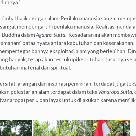
idupnya.”
timbal balik dengan alam. Perilaku manusia sangat mempe
 sangat mempengaruhi perilaku manusia. Realitas mendalam
eh Buddha dalam
Aganna Sutta
.
Kesadaran ini akan membawa
 memahami batas nyata antara kebutuhan dan keserakahan
empertegas bahaya eksploitasi alam yang berlebihan. D
g banyak, tetap akan tercukupi kebutuhan dasarnya sel
tuhan material dan spiritual.
bersifat larangan dan inspirasi pemikiran, terdapat juga te
akan pelestarian alam terdapat dalam teks
Vanaropa Sutta
,
anaropa) perlu dan layak untuk dilakukan karena memiliki 