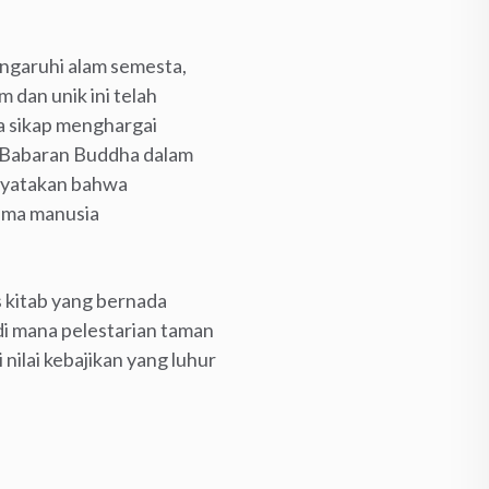
ngaruhi alam semesta,
 dan unik ini telah
 sikap menghargai
. Babaran Buddha dalam
inyatakan bahwa
ama manusia
ks kitab yang bernada
di mana pelestarian taman
nilai kebajikan yang luhur