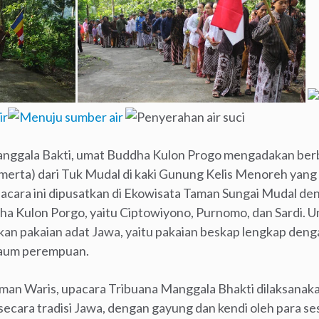
nggala Bakti, umat Buddha Kulon Progo mengadakan berba
 amerta) dari Tuk Mudal di kaki Gunung Kelis Menoreh yan
pacara ini dipusatkan di Ekowisata Taman Sungai Mudal den
a Kulon Porgo, yaitu Ciptowiyono, Purnomo, dan Sardi. U
an pakaian adat Jawa, yaitu pakaian beskap lengkap den
 kaum perempuan.
man Waris, upacara Tribuana Manggala Bhakti dilaksanakan
secara tradisi Jawa, dengan gayung dan kendi oleh para s