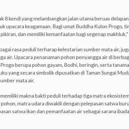
nyak 8 kendi yang melambangkan jalan utama beruas delapan
tuk upacara keagamaan. Bagi umat Buddha Kulon Progo, t
 pikiran, dan memiliki kemanfaatan bagi segenap makhluk,” 
bagai rasa peduli terharap kelestarian sumber mata air, ju
air. Upacara penanaman pohon penyangga air di berbagai
rogo berupa pohon gayam, Bodhi, beringin, serta tanaman
ku yang secara simbolik dipusatkan di Taman Sungai Mudal
sumber mata air.
emiliki makna bakti peduli terhadap tiga matra ekosistem
pohon, matra udara diwakili dengan pelepasan satwa buru
asan satwa ikan dan pemanfaatan air sebagai sarana ibada