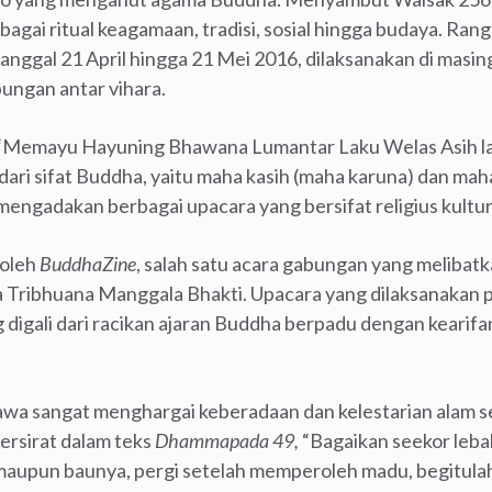
gai ritual keagamaan, tradisi, sosial hingga budaya. Rangk
anggal 21 April hingga 21 Mei 2016, dilaksanakan di masi
ungan antar vihara.
ah “Memayu Hayuning Bhawana Lumantar Laku Welas Asih l
dari sifat Buddha, yaitu maha kasih (maha karuna) dan mah
ngadakan berbagai upacara yang bersifat religius kultur
 oleh
BuddhaZine
, salah satu acara gabungan yang melibat
a Tribhuana Manggala Bhakti.
Upacara yang dilaksanakan p
ng digali dari racikan ajaran Buddha berpadu dengan kearifa
Jawa sangat menghargai keberadaan dan kelestarian alam 
ersirat dalam teks
Dhammapada 49
,
“Bagaikan seekor leba
maupun baunya, pergi setelah memperoleh madu, begitul