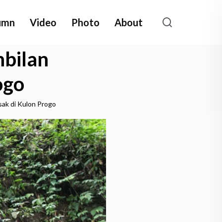
umn
Video
Photo
About
bilan
ogo
sak di Kulon Progo