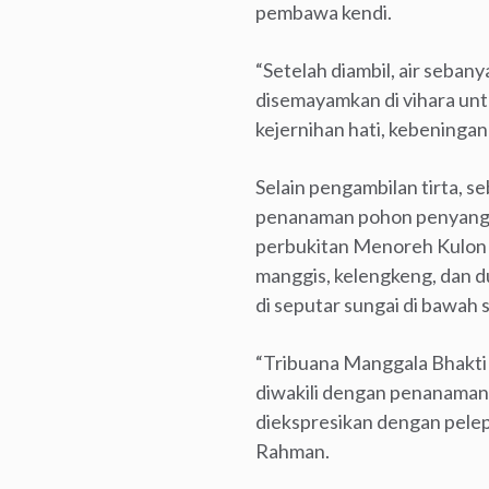
pembawa kendi.
“Setelah diambil, air seba
disemayamkan di vihara un
kejernihan hati, kebeningan
Selain pengambilan tirta, se
penanaman pohon penyangga 
perbukitan Menoreh Kulon P
manggis, kelengkeng, dan du
di seputar sungai di bawah 
“Tribuana Manggala Bhakti m
diwakili dengan penanaman 
diekspresikan dengan pelep
Rahman.