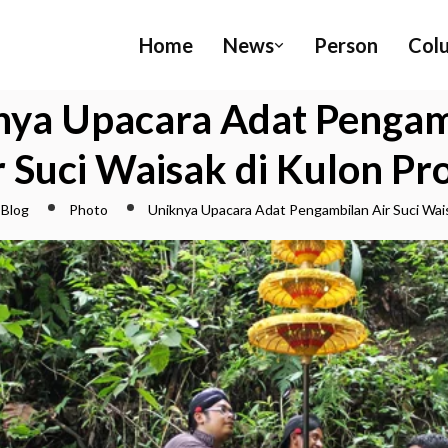
Home
News
Person
Col
nya Upacara Adat Pengam
r Suci Waisak di Kulon Pr
Blog
Photo
Uniknya Upacara Adat Pengambilan Air Suci Wai