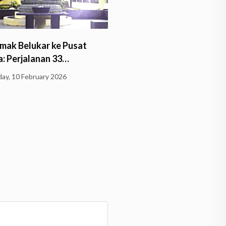
Pengecoran Bagian Rup
h Perkembangan Agama
Buddha Nusantara Taha
 di Samarinda
Sukses…
day, 5 February 2026
Sunday, 1 February 2026