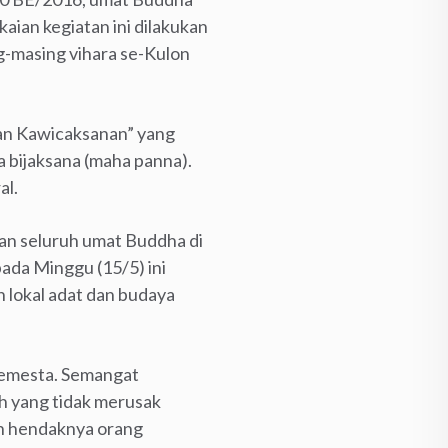
aian kegiatan ini dilakukan
ng-masing vihara se-Kulon
an Kawicaksanan” yang
a bijaksana (maha panna).
al.
kan seluruh umat Buddha di
ada Minggu (15/5) ini
n lokal adat dan budaya
semesta. Semangat
h yang tidak merusak
ah hendaknya orang