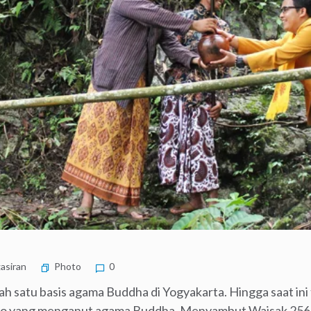
asiran
Photo
0
 satu basis agama Buddha di Yogyakarta. Hingga saat ini t
ogo yang menganut agama Buddha. Menyambut Waisak 25