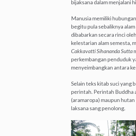
bijaksana dalam menjalani h
Manusia memiliki hubungan 
begitu pula sebaliknya alam
dibabarkan secara rinci ol
kelestarian alam semesta,
Cakkavatti Sihananda Sutta
m
perkembangan penduduk yan
menyeimbangkan antara kebu
Selain teks kitab suci yang 
perintah. Perintah Buddha 
(aramaropa) maupun hutan (v
laksana sang penolong.