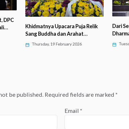
Sejara
Dari Semak Belukar ke Pusat
Relik
Buddha
Dharma: Perjalanan 33…
…
Thurs
Tuesday, 10 February 2026
not be published.
Required fields are marked
*
Email
*