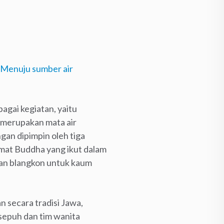
gai kegiatan, yaitu
g merupakan mata air
gan dipimpin oleh tiga
mat Buddha yang ikut dalam
gan blangkon untuk kaum
 secara tradisi Jawa,
esepuh dan tim wanita