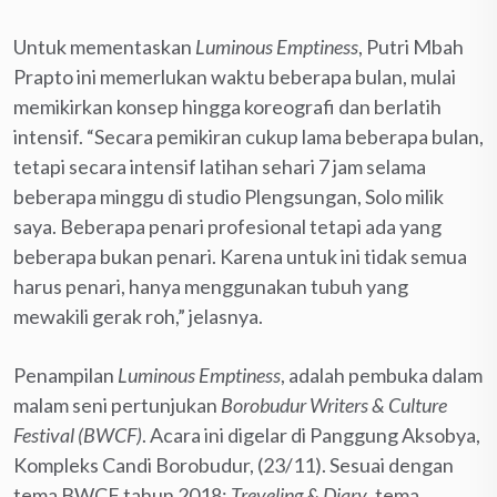
Untuk mementaskan
Luminous Emptiness
, Putri Mbah
Prapto ini memerlukan waktu beberapa bulan, mulai
memikirkan konsep hingga koreografi dan berlatih
intensif. “Secara pemikiran cukup lama beberapa bulan,
tetapi secara intensif latihan sehari 7 jam selama
beberapa minggu di studio Plengsungan, Solo milik
saya. Beberapa penari profesional tetapi ada yang
beberapa bukan penari. Karena untuk ini tidak semua
harus penari, hanya menggunakan tubuh yang
mewakili gerak roh,” jelasnya.
Penampilan
Luminous Emptiness
, adalah pembuka dalam
malam seni pertunjukan
Borobudur Writers & Culture
Festival (BWCF)
. Acara ini digelar di Panggung Aksobya,
Kompleks Candi Borobudur, (23/11). Sesuai dengan
tema BWCF tahun 2018;
Treveling & Diary
, tema