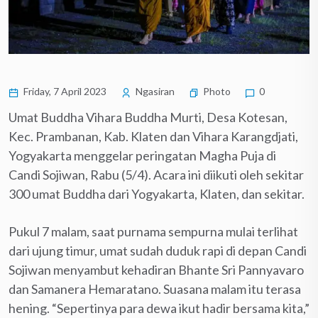
Friday, 7 April 2023
Ngasiran
Photo
0
Umat Buddha Vihara Buddha Murti, Desa Kotesan,
Kec. Prambanan, Kab. Klaten dan Vihara Karangdjati,
Yogyakarta menggelar peringatan Magha Puja di
Candi Sojiwan, Rabu (5/4). Acara ini diikuti oleh sekitar
300 umat Buddha dari Yogyakarta, Klaten, dan sekitar.
Pukul 7 malam, saat purnama sempurna mulai terlihat
dari ujung timur, umat sudah duduk rapi di depan Candi
Sojiwan menyambut kehadiran Bhante Sri Pannyavaro
dan Samanera Hemaratano. Suasana malam itu terasa
hening. “Sepertinya para dewa ikut hadir bersama kita,”