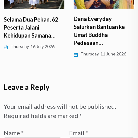
Dana Everyday
ma Dua Pekan, 62
Dha
Salurkan Bantuan ke
rta Jalani
Mah
Umat Buddha
idupan Samana…
Can
Pedesaan…
ursday, 16 July 2026
Fr
Thursday, 11 June 2026
Leave a Reply
Your email address will not be published.
Required fields are marked
*
Name
*
Email
*