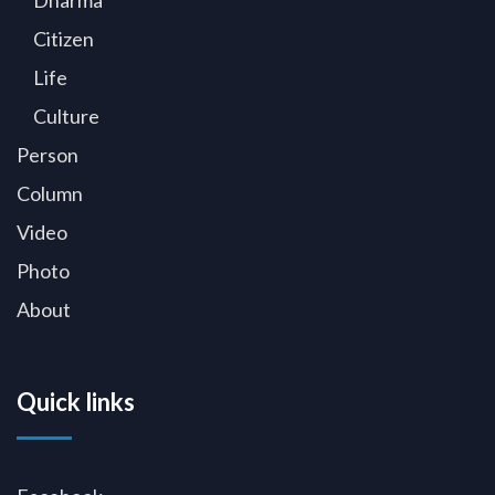
Citizen
Life
Culture
Person
Column
Video
Photo
About
Quick links