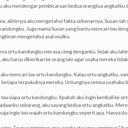
 itu aku mendengar pembicaraan kedua orangtua angkatku
ma, akhirnya aku mengetahui fakta sebenarnya. Susan-la
 kandungku. Juga mama Susan yang bantu mencari
tau
deng
gkinan mengetahui asal usulku.
rena ortu kandungku merasa
ciong
denganku. Sejak aku lahi
 aku harus diberikan ke orang lain agar usaha mereka tida
o aku mencari
tau
ortu kandungku. Kalau ortu angkatku, ya
betapa terpukulnya mereka. Untungnya semua usahaku ber
k
tau
siapa ortu kandungku. Apakah aku ingin kembali ke o
adaanku sekarang, aku sayang kedua ortu angkatku. Mere
aja ingin
tau
wajah ortu kandungku seperti apa. Hanya itu 
tagor. Taunya
ngelamun
, mau cerita atau mau
ngelamun
,” S