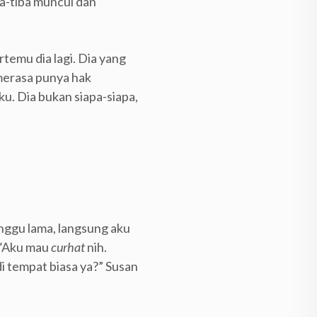
ba-tiba muncul dan
rtemu dia lagi. Dia yang
 merasa punya hak
ku. Dia bukan siapa-siapa,
unggu lama, langsung aku
. “Aku mau
curhat
nih.
di tempat biasa ya?” Susan