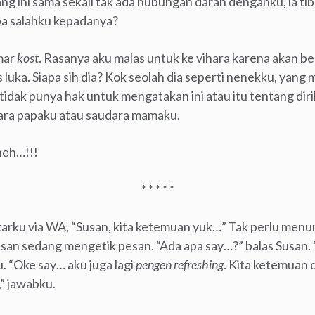
ng ini sama sekali tak ada hubungan darah denganku, ia ti
pa salahku kepadanya?
mar
kost
. Rasanya aku malas untuk ke vihara karena akan be
luka. Siapa sih dia? Kok seolah dia seperti nenekku, yang
tidak punya hak untuk mengatakan ini atau itu tentang diri
ara papaku atau saudara mamaku.
neh…!!!
* * * * *
ntarku via WA, “Susan, kita ketemuan yuk…” Tak perlu men
Susan sedang mengetik pesan. “Ada apa say…?” balas Susan
 “Oke say… aku juga lagi
pengen
refreshing
. Kita ketemuan 
” jawabku.