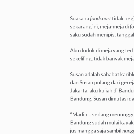
Suasana
foodcourt
tidak beg
sekarang ini, meja-meja di
f
saku sudah menipis, tanggal
Aku duduk di meja yang terle
sekeliling, tidak banyak mej
Susan adalah sahabat karibk
dan Susan pulang dari gereja
Jakarta, aku kuliah di Bandu
Bandung, Susan dimutasi da
“Marlin… sedang menunggu si
Bandung sudah mulai kayak 
jus mangga saja sambil
nung