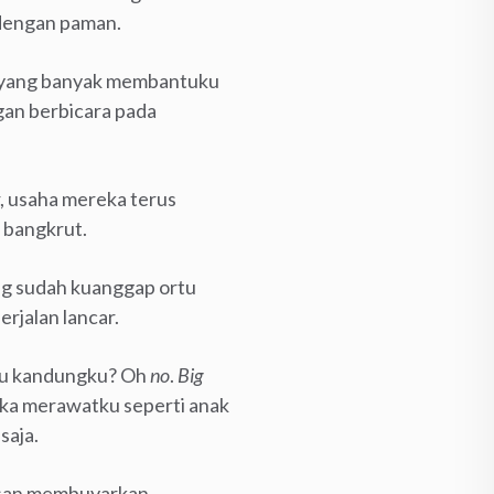
 dengan paman.
h yang banyak membantuku
an berbicara pada
r, usaha mereka terus
k bangkrut.
ng sudah kuanggap ortu
jalan lancar.
rtu kandungku? Oh
no
.
Big
ka merawatku seperti anak
saja.
usan membuyarkan