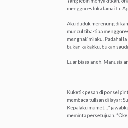
Yang lebih menyakitkan, ora
menggores luka lama itu. A
Aku duduk merenung di ka
muncul tiba-tiba menggores 
menghakimi aku. Padahal ia 
bukan kakakku, bukan saud
Luar biasa aneh. Manusia a
Kuketik pesan di ponsel pi
membaca tulisan di layar: 
Kepalaku mumet…” jawabku.
meminta persetujuan. “Oke,