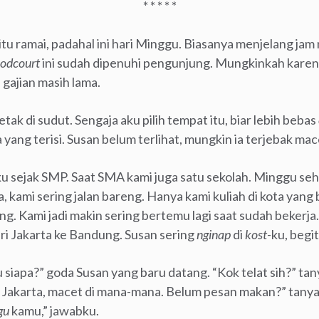
* * * * *
itu ramai, padahal ini hari Minggu. Biasanya menjelang ja
oodcourt
ini sudah dipenuhi pengunjung. Mungkinkah karen
 gajian masih lama.
tak di sudut. Sengaja aku pilih tempat itu, biar lebih bebas
a yang terisi. Susan belum terlihat, mungkin ia terjebak ma
u sejak SMP. Saat SMA kami juga satu sekolah. Minggu seha
, kami sering jalan bareng. Hanya kami kuliah di kota yang 
ng. Kami jadi makin sering bertemu lagi saat sudah bekerja.
ri Jakarta ke Bandung. Susan sering
nginap
di
kost
-ku, begi
apa?” goda Susan yang baru datang. “Kok telat sih?” tany
Jakarta, macet di mana-mana. Belum pesan makan?” tanya
gu
kamu,” jawabku.