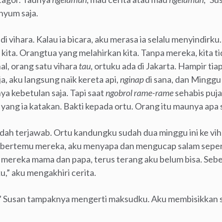
yum saja.
i vihara. Kalau ia bicara, aku merasa ia selalu menyindirku. 
ita. Orangtua yang melahirkan kita. Tanpa mereka, kita tida
al, orang satu vihara
tau
, ortuku ada di Jakarta. Hampir tia
a, aku langsung naik kereta api,
nginap
di sana, dan Minggu
anya kebetulan saja. Tapi saat
ngobrol rame-rame
sehabis puja
 yang ia katakan. Bakti kepada ortu. Orang itu maunya apa s
ah terjawab. Ortu kandungku sudah dua minggu ini ke vih
Saat bertemu mereka, aku menyapa dan mengucap salam sepe
 mereka mama dan papa, terus terang aku belum bisa. Seb
,” aku mengakhiri cerita.
” Susan tampaknya mengerti maksudku. Aku membisikkan se