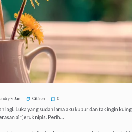
ndry F. Jan
Citizen
0
 lagi. Luka yang sudah lama aku kubur dan tak ingin kuinga
rasan air jeruk nipis. Perih…