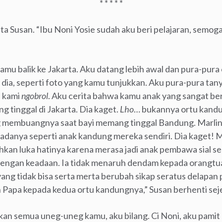
* * * * *
ta Susan. “Ibu Noni Yosie sudah aku beri pelajaran, semoga 
kamu balik ke Jakarta. Aku datang lebih awal dan pura-pura
tu dia, seperti foto yang kamu tunjukkan. Aku pura-pura tan
u kami
ngobrol
. Aku cerita bahwa kamu anak yang sangat ber
 tinggal di Jakarta. Dia kaget.
Lho
… bukannya ortu kandu
g membuangnya saat bayi memang tinggal Bandung. Marlin 
danya seperti anak kandung mereka sendiri. Dia kaget! M
n luka hatinya karena merasa jadi anak pembawa sial seh
dengan keadaan. Ia tidak menaruh dendam kepada orangtu
ang tidak bisa serta merta berubah sikap seratus delapan p
Papa kepada kedua ortu kandungnya,” Susan berhenti sej
kan semua uneg-uneg kamu, aku bilang. Ci Noni, aku pamit 