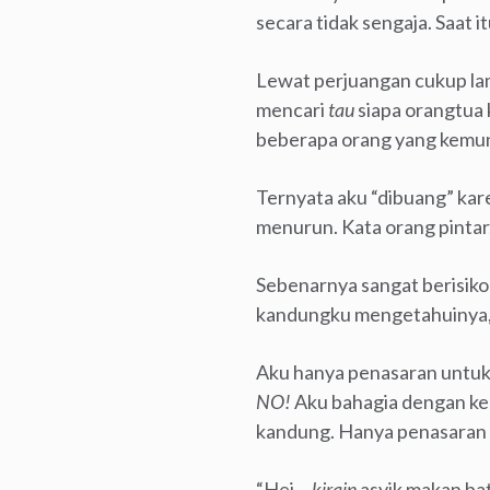
secara tidak sengaja. Saat
Lewat perjuangan cukup la
mencari
tau
siapa orangtua
beberapa orang yang kemun
Ternyata aku “dibuang” ka
menurun. Kata orang pintar,
Sebenarnya sangat berisik
kandungku mengetahuinya, 
Aku hanya penasaran untu
NO!
Aku bahagia dengan ke
kandung. Hanya penasaran s
“Hei…
kirain
asyik makan ba