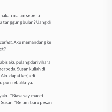
m makan malam seperti
a tanggung bulan? Uang di
curhat
. Aku memandang ke
cet?
bis aku pulang dari vihara
berbeda. Susan kuliah di
 Aku dapat kerja di
tu pun sebaliknya.
aku. “Biasa say, macet.
 Susan. “Belum, baru pesan