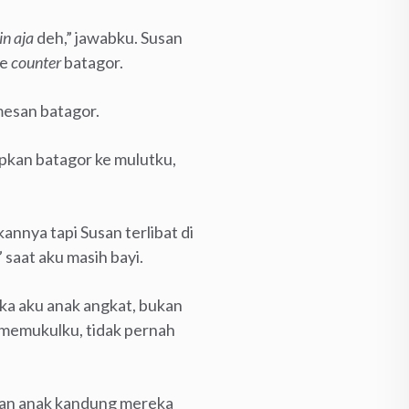
n aja
deh,” jawabku. Susan
ke
counter
batagor.
mesan batagor.
pkan batagor ke mulutku,
nnya tapi Susan terlibat di
aat aku masih bayi.
ka aku anak angkat, bukan
memukulku, tidak pernah
an anak kandung mereka