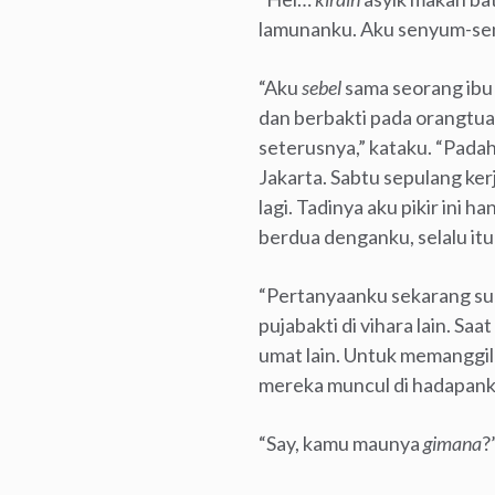
lamunanku. Aku senyum-sen
“Aku
sebel
sama seorang ibu d
dan berbakti pada orangtua k
seterusnya,” kataku. “Padah
Jakarta. Sabtu sepulang kerj
lagi. Tadinya aku pikir ini h
berdua denganku, selalu itu
“Pertanyaanku sekarang sud
pujabakti di vihara lain. 
umat lain. Untuk memanggil
mereka muncul di hadapanku
“Say, kamu maunya
gimana
?