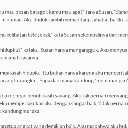
ku mau pesan batagor, kamu mau apa?” tanya Susan. “
Samai
 minuman. Aku duduk sambil memandang sahabat baikku 
mu kelihatan
bete
sekali,” kata Susan sekembalinya dari me
 hidupku?” kataku. Susan hanya mengangguk. Aku menyua
nikmati rasanya.
mua kisah hidupku. Itu bukan hanya karena aku menceritaka
h orangtua angkat. Papa dan mama kandung “membuangku” s
atku dengan penuh kasih sayang. Aku tak pernah menyang
ka memperlakukan aku dengan sangat baik, tidak pernah 
k kandung mereka.
angtua angkat yang demikian baik. Aku
tau
bahwa aku buk