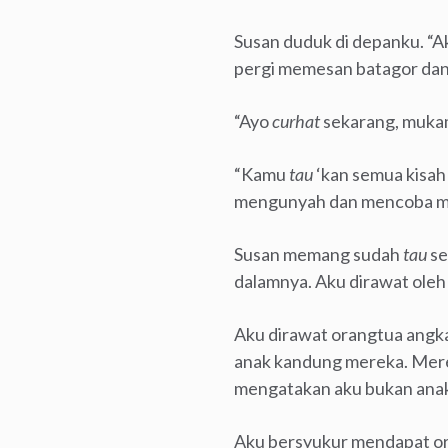
Susan duduk di depanku. “A
pergi memesan batagor dan
“Ayo
curhat
sekarang, muka
“Kamu
tau
‘kan semua kisah
mengunyah dan mencoba me
Susan memang sudah
tau
se
dalamnya. Aku dirawat ole
Aku dirawat orangtua angk
anak kandung mereka. Mere
mengatakan aku bukan ana
Aku bersyukur mendapat or