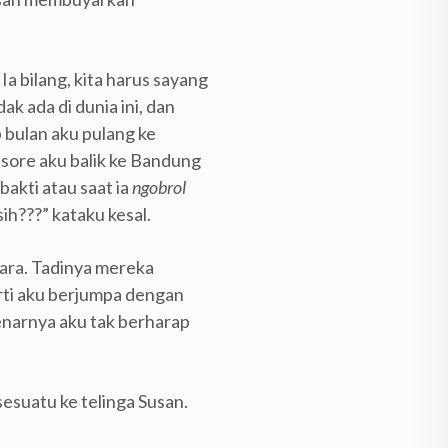
Ia bilang, kita harus sayang
k ada di dunia ini, dan
p bulan aku pulang ke
 sore aku balik ke Bandung
bakti atau saat ia
ngobrol
ih???” kataku kesal.
ara. Tadinya mereka
rti aku berjumpa dengan
enarnya aku tak berharap
suatu ke telinga Susan.