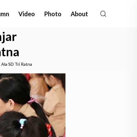
umn
Video
Photo
About
jar
atna
 Ala SD Tri Ratna