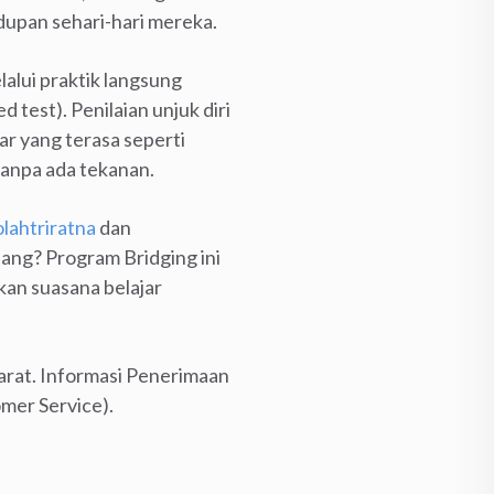
dupan sehari-hari mereka.
alui praktik langsung
 test). Penilaian unjuk diri
ar yang terasa seperti
tanpa ada tekanan.
lahtriratna
dan
ang? Program Bridging ini
an suasana belajar
Barat. Informasi Penerimaan
mer Service).