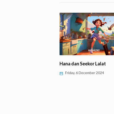
Hana dan Seekor Lalat
 antara Sejarah, Budaya
Friday, 6 December 2024
os
, 28 January 2025