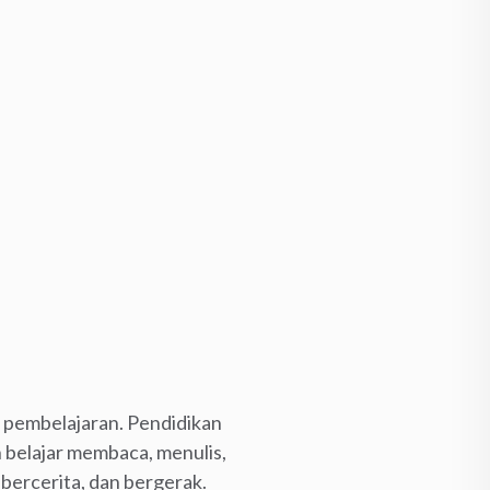
s pembelajaran. Pendidikan
n belajar membaca, menulis,
 bercerita, dan bergerak.