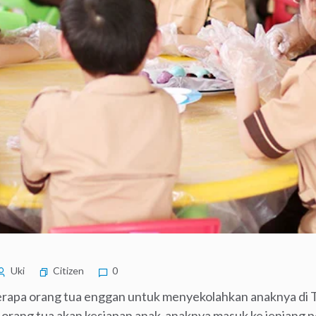
Uki
Citizen
0
apa orang tua enggan untuk menyekolahkan anaknya di T
orang tua akan kesiapan anak-anaknya masuk ke jenjang p