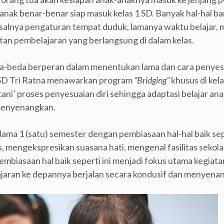
a anak benar-benar siap masuk kelas 1 SD. Banyak hal-hal 
isalnya pengaturan tempat duduk, lamanya waktu belajar,
tan pembelajaran yang berlangsung di dalam kelas.
-beda berperan dalam menentukan lama dan cara penyesuai
i, SD Tri Ratna menawarkan program
“Bridging”
khusus di kel
ani’ proses penyesuaian diri sehingga adaptasi belajar a
menyenangkan.
elama 1 (satu) semester dengan pembiasaan hal-hal baik se
 mengekspresikan suasana hati, mengenal fasilitas sekol
Pembiasaan hal baik seperti ini menjadi fokus utama kegiat
ajaran ke depannya berjalan secara kondusif dan menyena