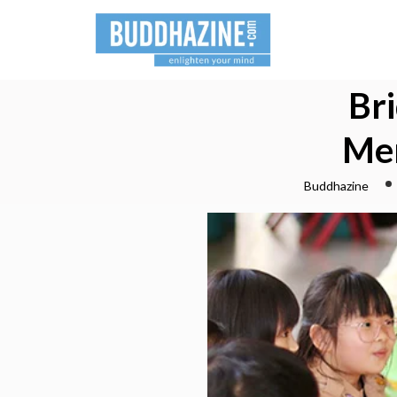
Br
Men
Buddhazine