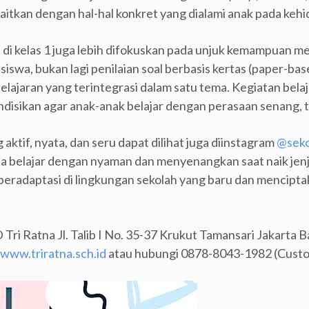
aitkan dengan hal-hal konkret yang dialami anak pada kehi
di kelas 1 juga lebih difokuskan pada unjuk kemampuan mel
iswa, bukan lagi penilaian soal berbasis kertas (paper-based
pelajaran yang terintegrasi dalam satu tema. Kegiatan belaj
disikan agar anak-anak belajar dengan perasaan senang, 
 aktif, nyata, dan seru dapat dilihat juga diinstagram
@seko
da belajar dengan nyaman dan menyenangkan saat naik jenj
radaptasi di lingkungan sekolah yang baru dan menciptak
Tri Ratna Jl. Talib I No. 35-37 Krukut Tamansari Jakarta 
www.triratna.sch.id
atau hubungi 0878-8043-1982 (Custo