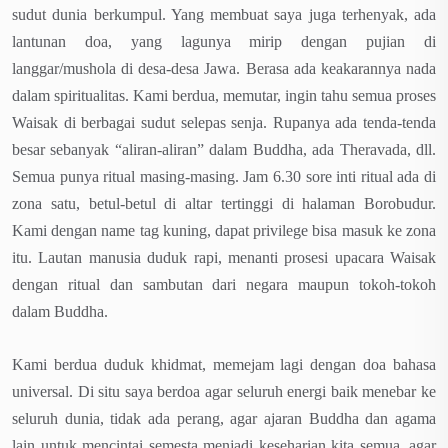
sudut dunia berkumpul. Yang membuat saya juga terhenyak, ada
lantunan doa, yang lagunya mirip dengan pujian di
langgar/mushola di desa-desa Jawa. Berasa ada keakarannya nada
dalam spiritualitas. Kami berdua, memutar, ingin tahu semua proses
Waisak di berbagai sudut selepas senja. Rupanya ada tenda-tenda
besar sebanyak “aliran-aliran” dalam Buddha, ada Theravada, dll.
Semua punya ritual masing-masing. Jam 6.30 sore inti ritual ada di
zona satu, betul-betul di altar tertinggi di halaman Borobudur.
Kami dengan name tag kuning, dapat privilege bisa masuk ke zona
itu. Lautan manusia duduk rapi, menanti prosesi upacara Waisak
dengan ritual dan sambutan dari negara maupun tokoh-tokoh
dalam Buddha.
Kami berdua duduk khidmat, memejam lagi dengan doa bahasa
universal. Di situ saya berdoa agar seluruh energi baik menebar ke
seluruh dunia, tidak ada perang, agar ajaran Buddha dan agama
lain untuk mencintai semesta menjadi keseharian kita semua, agar