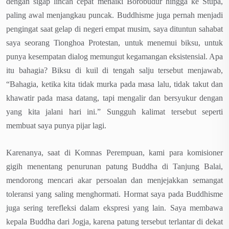
dengan sigap lincah cepat menaiki Borobudur hingga ke Stupa,
paling awal menjangkau puncak. Buddhisme juga pernah menjadi
pengingat saat gelap di negeri empat musim, saya dituntun sahabat
saya seorang Tionghoa Protestan, untuk menemui biksu, untuk
punya kesempatan dialog memungut kegamangan eksistensial. Apa
itu bahagia? Biksu di kuil di tengah salju tersebut menjawab,
“Bahagia, ketika kita tidak murka pada masa lalu, tidak takut dan
khawatir pada masa datang, tapi mengalir dan bersyukur dengan
yang kita jalani hari ini.” Sungguh kalimat tersebut seperti
membuat saya punya pijar lagi.
Karenanya, saat di Komnas Perempuan, kami para komisioner
gigih menentang penurunan patung Buddha di Tanjung Balai,
mendorong mencari akar persoalan dan menjejakkan semangat
toleransi yang saling menghormati. Hormat saya pada Buddhisme
juga sering terefleksi dalam ekspresi yang lain. Saya membawa
kepala Buddha dari Jogja, karena patung tersebut terlantar di dekat