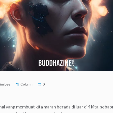
lim Lee
Column
0
hal yang membuat kita marah berada di luar diri kita, sebabny