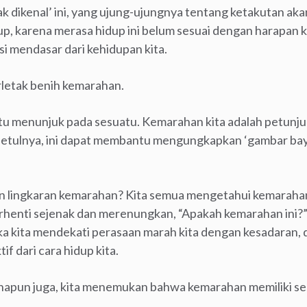
dak dikenal’ ini, yang ujung-ujungnya tentang ketakutan ak
up, karena merasa hidup ini belum sesuai dengan harapan k
si mendasar dari kehidupan kita.
rletak benih kemarahan.
tu menunjuk pada sesuatu. Kemarahan kita adalah petunju
Sebetulnya, ini dapat membantu mengungkapkan ‘gambar baya
 lingkaran kemarahan? Kita semua mengetahui kemarahan 
berhenti sejenak dan merenungkan, “Apakah kemarahan ini?”
ika kita mendekati perasaan marah kita dengan kesadaran,
f dari cara hidup kita.
napun juga, kita menemukan bahwa kemarahan memiliki se