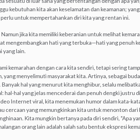
 Ada sesuatu di luar sana yang bertentangan dengan apa yang
ggu kebutuhan kita akan keselamatan dan keamanan; ya
a perlu untuk mempertahankan diri kita yang rentan ini.
Namun jika kita memiliki keberanian untuk melihat kema
dapat mengembangkan hati yang terbuka—hati yang penuh ke
 yang lain.
mi kemarahan dengan cara kita sendiri, tetapi sering tamp
yang menyelimuti masyarakat kita. Artinya, sebagai buday
k. Banyak hal yang menurut kita menghibur, selalu melibat
: hal-hal yang jelas mencederai dan penuh dengki justru dib
u video Internet viral, kita menemukan humor dalam kata-ka
au cercaan yang memungkinkan kita untuk menonton dari lu
hinaan. Kita mungkin bertanya pada diri sendiri, “Apa yan
angan orang lain adalah salah satu bentuk ekspresi kemar