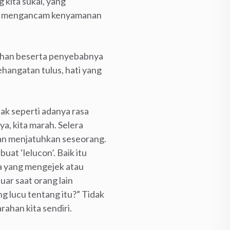
 kita sukai, yang
ng mengancam kenyamanan
rahan beserta penyebabnya
hangatan tulus, hati yang
ak seperti adanya rasa
a, kita marah. Selera
kan menjatuhkan seseorang.
uat ‘lelucon’. Baik itu
ta yang mengejek atau
ar saat orang lain
g lucu tentang itu?” Tidak
ahan kita sendiri.