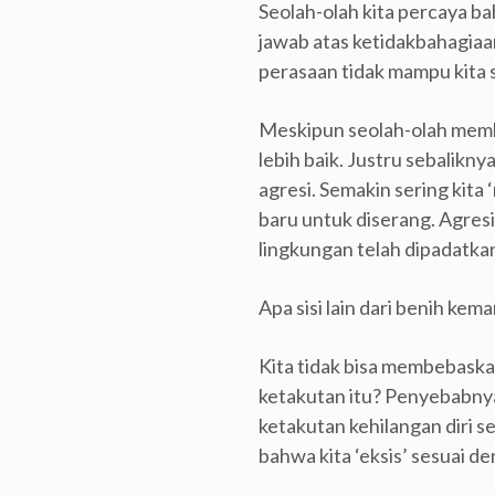
Seolah-olah kita percaya 
jawab atas ketidakbahagiaan
perasaan tidak mampu kita s
Meskipun seolah-olah membe
lebih baik. Justru sebalikny
agresi. Semakin sering kita
baru untuk diserang. Agresi
lingkungan telah dipadatkan
Apa sisi lain dari benih kem
Kita tidak bisa membebaska
ketakutan itu? Penyebabnya 
ketakutan kehilangan diri 
bahwa kita ‘eksis’ sesuai d