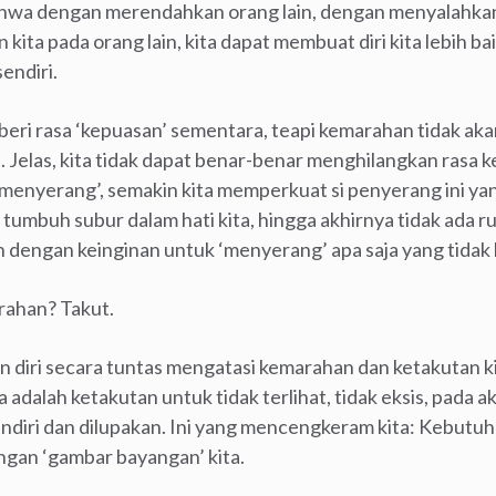
bahwa dengan merendahkan orang lain, dengan menyalahka
 kita pada orang lain, kita dapat membuat diri kita lebih b
endiri.
ri rasa ‘kepuasan’ sementara, teapi kemarahan tidak ak
a. Jelas, kita tidak dapat benar-benar menghilangkan rasa 
 ‘menyerang’, semakin kita memperkuat si penyerang ini y
 tumbuh subur dalam hati kita, hingga akhirnya tidak ada ru
 dengan keinginan untuk ‘menyerang’ apa saja yang tidak k
arahan? Takut.
n diri secara tuntas mengatasi kemarahan dan ketakutan 
adalah ketakutan untuk tidak terlihat, tidak eksis, pada a
sendiri dan dilupakan. Ini yang mencengkeram kita: Kebut
engan ‘gambar bayangan’ kita.