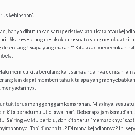
rus kebiasaan”.
an, hanya dibutuhkan satu peristiwa atau kata atau kejad
jari. Jika seseorang melakukan sesuatu yang membuat kita 
ng dicentang? Siapa yang marah?” Kita akan menemukan ba
ibela.
lalu memicu kita berulang kali, sama andalnya dengan jam 
i orang lain dapat memberi tahu kita apa yang menyebabka
ak menyadarinya.
ta untuk terus menggenggam kemarahan. Misalnya, sesuatu t
 kita beradu mulut di awal hari. Beberapa jam kemudian, s
u. Seiring waktu berlalu, dan kita terus ‘memasaknya’ saat
menyimpannya. Tapi dimana itu? Di mana kejadiannya? Ini s