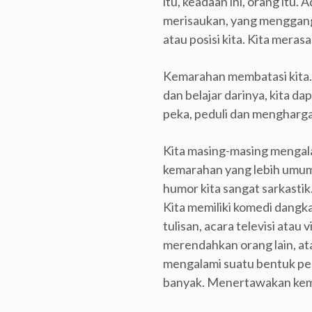
itu, keadaan ini, orang itu.
merisaukan, yang menggan
atau posisi kita. Kita meras
Kemarahan membatasi kita. 
dan belajar darinya, kita 
peka, peduli dan menghargai
Kita masing-masing mengala
kemarahan yang lebih umum, 
humor kita sangat sarkasti
Kita memiliki komedi dangkal
tulisan, acara televisi ata
merendahkan orang lain, at
mengalami suatu bentuk peng
banyak. Menertawakan kemal