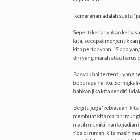
Kemarahan adalah suatu “ju
Seperti kebanyakan kebiasa
kita, secepat menjentikkan 
kita pertanyaan, “Siapa ya
diri yang marah atau harus d
Banyak hal tertentu yang se
beberapa hal itu. Seringkal
bahkan jika kita sendiri tid
Begitu juga ‘kebiasaan’ ki
membuat kita marah; mungkin
masih memikirkan kejadian it
tiba di rumah, kita masih 