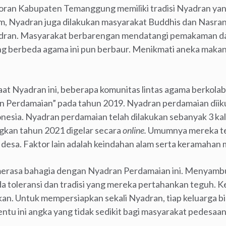
ran Kabupaten Temanggung memiliki tradisi Nyadran yang
m, Nyadran juga dilakukan masyarakat Buddhis dan Nasran
dran. Masyarakat berbarengan mendatangi pemakaman da
g berbeda agama ini pun berbaur. Menikmati aneka makan
at Nyadran ini, beberapa komunitas lintas agama berkola
n Perdamaian” pada tahun 2019. Nyadran perdamaian diik
onesia. Nyadran perdamaian telah dilakukan sebanyak 3 ka
kan tahun 2021 digelar secara
online.
Umumnya mereka te
i desa. Faktor lain adalah keindahan alam serta keramahan
merasa bahagia dengan Nyadran Perdamaian ini. Menyamb
a toleransi dan tradisi yang mereka pertahankan teguh.
lekan. Untuk mempersiapkan sekali Nyadran, tiap keluarga 
Tentu ini angka yang tidak sedikit bagi masyarakat pedesaa