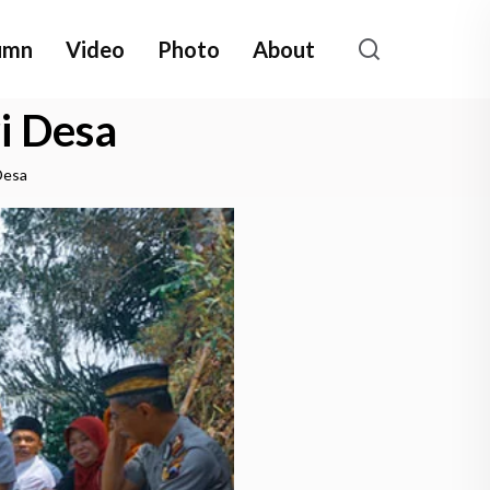
umn
Video
Photo
About
i Desa
Desa