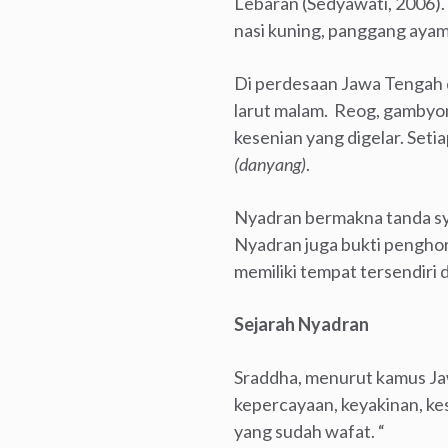
Lebaran (Sedyawati, 2006).
nasi kuning, panggang ayam
Di perdesaan Jawa Tengah d
larut malam. Reog, gambyon
kesenian yang digelar. Set
(danyang)
.
Nyadran bermakna tanda sy
Nyadran juga bukti penghor
memiliki tempat tersendiri d
Sejarah Nyadran
Sraddha, menurut kamus Jaw
kepercayaan, keyakinan, ke
yang sudah wafat. “