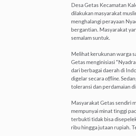
Desa Getas Kecamatan Kalo
dilakukan masyarakat musli
menghalangi perayaan Nya
bergantian. Masyarakat yan
semalam suntuk.
Melihat kerukunan warga sa
Getas menginisiasi “Nyadra
dari berbagai daerah di Ind
digelar secara
offline.
Sedang
toleransi dan perdamaian d
Masyarakat Getas sendiri 
mempunyai minat tinggi pad
terbukti tidak bisa disepe
ribu hingga jutaan rupiah. 