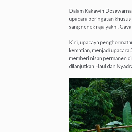
Dalam Kakawin Desawarnan
upacara peringatan khusus 
sang nenek raja yakni, Gayat
Kini, upacaya penghormatan
kematian, menjadi upacara 3
memberi nisan permanen d
dilanjutkan Haul dan Nyadr