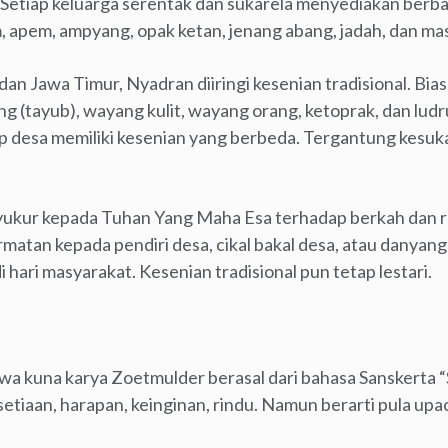
 Setiap keluarga serentak dan sukarela menyediakan berba
, apem, ampyang, opak ketan, jenang abang, jadah, dan mas
an Jawa Timur, Nyadran diiringi kesenian tradisional. Bia
g (tayub), wayang kulit, wayang orang, ketoprak, dan lud
iap desa memiliki kesenian yang berbeda. Tergantung kesu
ukur kepada Tuhan Yang Maha Esa terhadap berkah dan r
matan kepada pendiri desa, cikal bakal desa, atau danyan
i hari masyarakat. Kesenian tradisional pun tetap lestari.
a kuna karya Zoetmulder berasal dari bahasa Sanskerta “
setiaan, harapan, keinginan, rindu. Namun berarti pula up