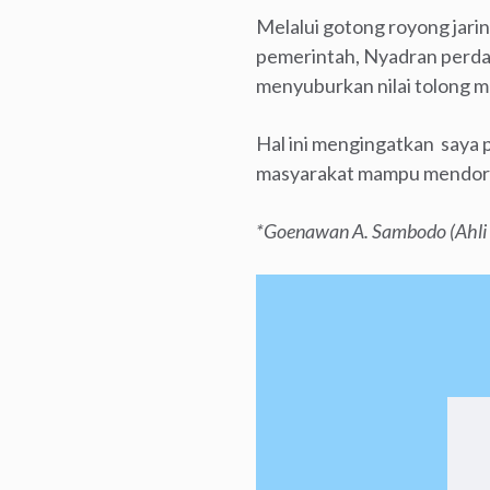
Melalui gotong royong jari
pemerintah, Nyadran perdam
menyuburkan nilai tolong 
Hal ini mengingatkan saya 
masyarakat mampu mendoron
*Goenawan A. Sambodo (Ahli