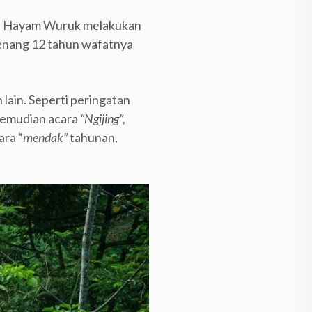
a Hayam Wuruk melakukan
genang 12 tahun wafatnya
lain. Seperti peringatan
 Kemudian acara
“Ngijing”,
ara “
mendak”
tahunan,