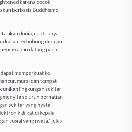
lightened karena cocok
w akun berbasis Buddhisme
ita akan dunia, contohnya
ka kalian terhubung dengan
, pencerahan datang pada
g dapat memperkuat ke-
 mancur, mural dan tempat-
eunikan lingkungan sekitar
ng menyita seluruh perhatian
an sekitar yang nyata.
ktronik diikat di kepala
n sosial yang nyata,” jelas