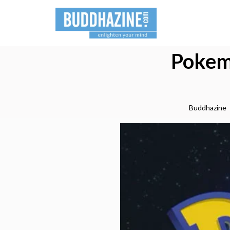
Pokem
Buddhazine