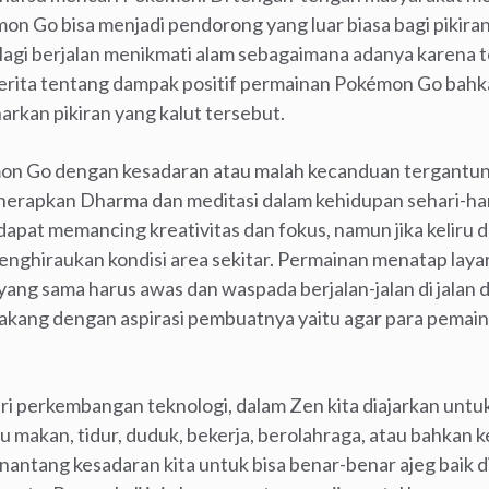
mon Go bisa menjadi pendorong yang luar biasa bagi pikir
 lagi berjalan menikmati alam sebagaimana adanya karena 
rita tentang dampak positif permainan Pokémon Go bahkan
kan pikiran yang kalut tersebut.
on Go dengan kesadaran atau malah kecanduan tergantun
nerapkan Dharma dan meditasi dalam kehidupan sehari-har
apat memancing kreativitas dan fokus, namun jika keliru 
menghiraukan kondisi area sekitar. Permainan menatap laya
yang sama harus awas dan waspada berjalan-jalan di jalan 
lakang dengan aspirasi pembuatnya yaitu agar para pemai
dari perkembangan teknologi, dalam Zen kita diajarkan untu
u makan, tidur, duduk, bekerja, berolahraga, atau bahkan
tang kesadaran kita untuk bisa benar-benar ajeg baik di