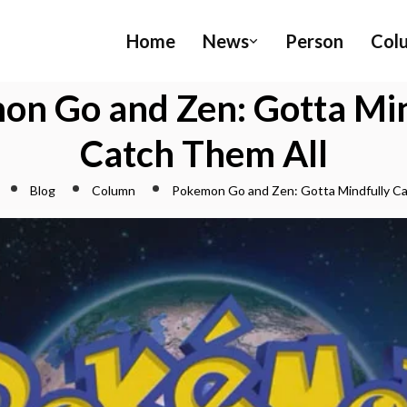
Home
News
Person
Col
on Go and Zen: Gotta Min
Catch Them All
Blog
Column
Pokemon Go and Zen: Gotta Mindfully Ca