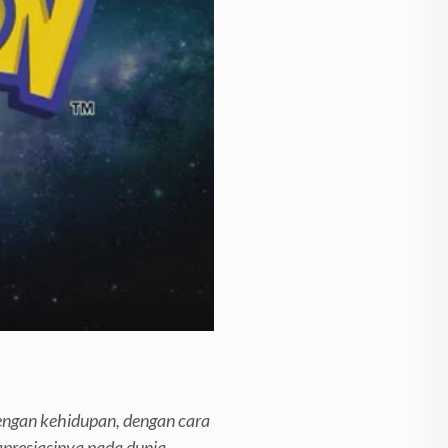
dengan kehidupan, dengan cara
presiasinya pada dunia.