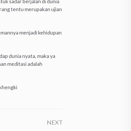
tuk sadar berjalan di dunia
arang tentu merupakan ujian
temannya menjadi kehidupan
dap dunia nyata, maka ya
an meditasi adalah
khengki
NEXT