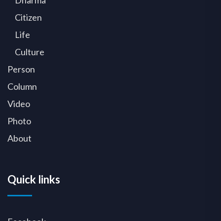
Citizen
Life
Culture
Person
Column
Video
Photo
About
Quick links