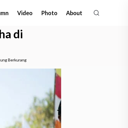
umn
Video
Photo
About
a di
ung Berkurang