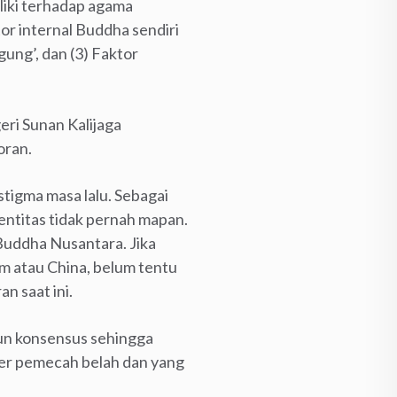
iliki terhadap agama
r internal Buddha sendiri
ung’, dan (3) Faktor
eri Sunan Kalijaga
oran.
stigma masa lalu. Sebagai
ntitas tidak pernah mapan.
Buddha Nusantara. Jika
am atau China, belum tentu
n saat ini.
un konsensus sehingga
er pemecah belah dan yang