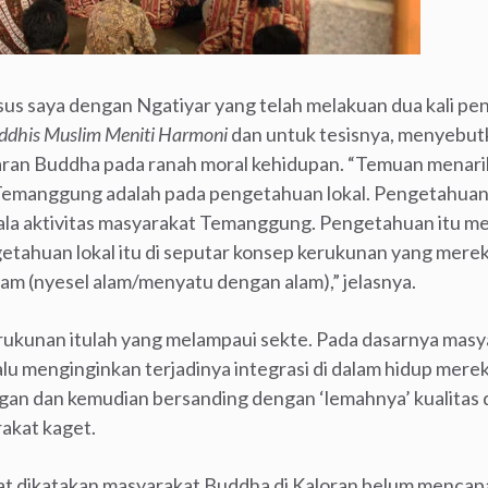
 saya dengan Ngatiyar yang telah melakuan dua kali pene
uddhis Muslim Meniti Harmoni
dan untuk tesisnya, menyebut
an Buddha pada ranah moral kehidupan. “Temuan menarik
Temanggung adalah pada pengetahuan lokal. Pengetahuan l
egala aktivitas masyarakat Temanggung. Pengetahuan itu 
etahuan lokal itu di seputar konsep kerukunan yang merek
lam (nyesel alam/menyatu dengan alam),” jelasnya.
irukunan itulah yang melampaui sekte. Pada dasarnya masy
alu menginginkan terjadinya integrasi di dalam hidup mere
ngan dan kemudian bersanding dengan ‘lemahnya’ kualitas
akat kaget.
at dikatakan masyarakat Buddha di Kaloran belum mencapa