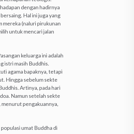
rhadapan dengan hadirnya
ersaing. Hal ini juga yang
mereka (naluri pirukunan
lih untuk mencari jalan
asangan keluarga ini adalah
 istri masih Buddhis.
uti agama bapaknya, tetapi
ut. Hingga sebelum sekte
Buddhis. Artinya, pada hari
n doa. Namun setelah sekte
agi, menurut pengakuannya,
a populasi umat Buddha di