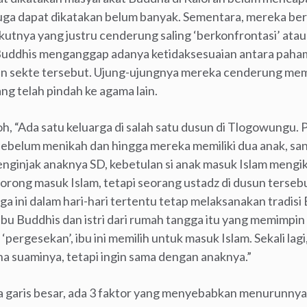
ga dapat dikatakan belum banyak. Sementara, mereka be
utnya yang justru cenderung saling ‘berkonfrontasi’ atau b
ddhis menganggap adanya ketidaksesuaian antara paham 
n sekte tersebut. Ujung-ujungnya mereka cenderung memi
ng telah pindah ke agama lain.
, “Ada satu keluarga di salah satu dusun di Tlogowungu. P
sebelum menikah dan hingga mereka memiliki dua anak, sang
ginjak anaknya SD, kebetulan si anak masuk Islam mengik
ong masuk Islam, tetapi seorang ustadz di dusun terseb
ga ini dalam hari-hari tertentu tetap melaksanakan tradisi 
ibu Buddhis dan istri dari rumah tangga itu yang memimpi
‘pergesekan’, ibu ini memilih untuk masuk Islam. Sekali l
na suaminya, tetapi ingin sama dengan anaknya.”
ara garis besar, ada 3 faktor yang menyebabkan menurunny