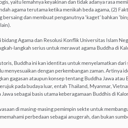
kologis, yaitu lemahnya keyakinan dan tidak adanya rasa mem
dah agama terutama ketika menikah beda agama, (2) Fakto
 bersaing dan membuat penganutnya ‘kaget’ bahkan ‘bing
ain).
 bidang Agama dan Resolusi Konflik Universitas Islam Neg
langkah-langkah serius untuk merawat agama Buddha di Kal
toris, Buddha ini kan identitas untuk menyelamatkan dari 
alu menyesuaikan dengan perkembangan zaman. Artinya ide
ngkan gagasan ataupun konsep tentang Buddha Jawa atau 
merujuk pada budaya luar, entah Thailand, Myanmar, Vietn
Jawa sebagai basis utama keberagamaan Buddhis di Kalora
wasaan di masing-masing pemimpin sekte untuk membang
 memahami perbedaan sebagai anugerah, dan bukan sumb