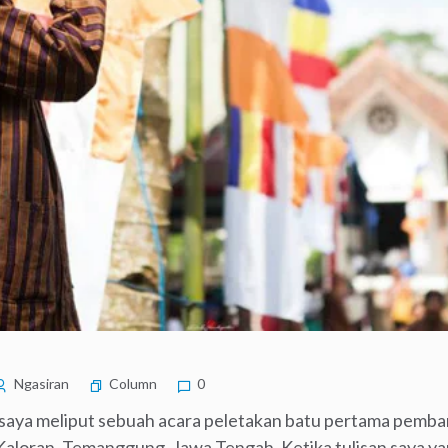
Ngasiran
Column
0
alu saya meliput sebuah acara peletakan batu pertama pemb
i Kaloran, Temanggung, Jawa Tengah. Ketika tulisan saya 