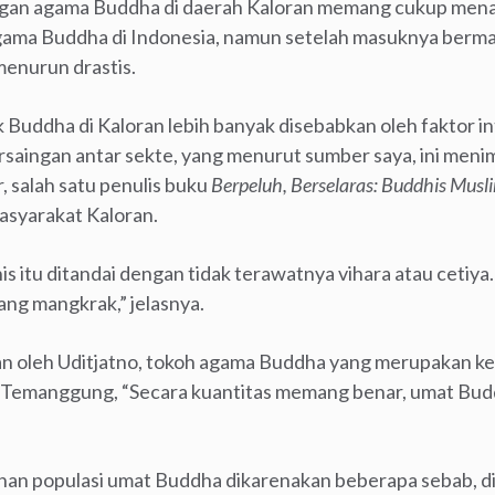
gan agama Buddha di daerah Kaloran memang cukup menar
gama Buddha di Indonesia, namun setelah masuknya berm
menurun drastis.
Buddha di Kaloran lebih banyak disebabkan oleh faktor int
ersaingan antar sekte, yang menurut sumber saya, ini men
, salah satu penulis buku
Berpeluh, Berselaras: Buddhis Musl
asyarakat Kaloran.
s itu ditandai dengan tidak terawatnya vihara atau ceti
ang mangkrak,” jelasnya.
kan oleh Uditjatno, tokoh agama Buddha yang merupakan 
manggung, “Secara kuantitas memang benar, umat Bud
nan populasi umat Buddha dikarenakan beberapa sebab, d