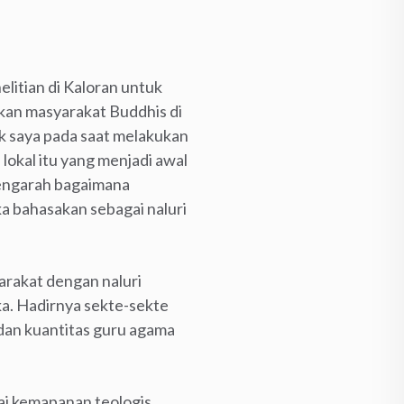
litian di Kaloran untuk
kan masyarakat Buddhis di
 saya pada saat melakukan
okal itu yang menjadi awal
mengarah bagaimana
a bahasakan sebagai naluri
arakat dengan naluri
ka. Hadirnya sekte-sekte
 dan kuantitas guru agama
i kemapanan teologis.