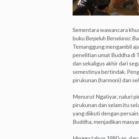
Sementara wawancara khusus
buku
Berpeluh Berselaras: B
Temanggung mengambil ajar
penelitian umat Buddha di 
dan sekaligus akhir dari s
semestinya bertindak. Peng
pirukunan (harmoni) dan se
Menurut Ngatiyar, naluri p
pirukunan dan selam itu sel
yang diikuti dengan persai
Buddha, menjadikan masyar
Hingga tahun 1980-an, dap