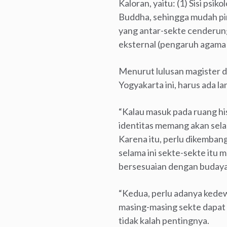
Kaloran, yaitu: (1) Sisi psi
Buddha, sehingga mudah pin
yang antar-sekte cenderung
eksternal (pengaruh agama l
Menurut lulusan magister di
Yogyakarta ini, harus ada 
“Kalau masuk pada ruang his
identitas memang akan sel
Karena itu, perlu dikemba
selama ini sekte-sekte itu 
bersesuaian dengan budaya 
“Kedua, perlu adanya kede
masing-masing sekte dapat
tidak kalah pentingnya.