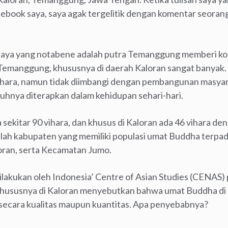
cebook saya, saya agak tergelitik dengan komentar seora
saya yang notabene adalah putra Temanggung memberi kom
ah Temanggung, khususnya di daerah Kaloran sangat banyak
u vihara, namun tidak diimbangi dengan pembangunan masyara
hnya diterapkan dalam kehidupan sehari-hari.
ekitar 90 vihara, dan khusus di Kaloran ada 46 vihara de
ah kabupaten yang memiliki populasi umat Buddha terpada
oran, serta Kecamatan Jumo.
dilakukan oleh Indonesia’ Centre of Asian Studies (CENAS
khususnya di Kaloran menyebutkan bahwa umat Buddha di
secara kualitas maupun kuantitas. Apa penyebabnya?