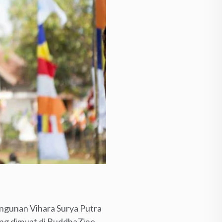
angunan Vihara Surya Putra
yang dimuat di BuddhaZine