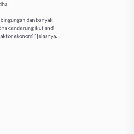
dha.
kebingungan dan banyak
ha cenderung ikut andil
ktor ekonomi,” jelasnya.