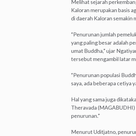
Melihat sejarah perkemban
Kaloran merupakan basis a
di daerah Kaloran semakin 
“Penurunan jumlah pemeluk 
yang paling besar adalah p
umat Buddha,” ujar Ngatiyar
tersebut mengambil latar m
“Penurunan populasi Buddhi
saya, ada beberapa cetiya y
Hal yang sama juga dikata
Theravada (MAGABUDHI) Te
penurunan.”
Menurut Uditjatno, penuru