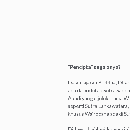
“Pencipta” segalanya?
Dalam ajaran Buddha, Dharm
ada dalam kitab Sutra Sad
Abadi yang dijuluki nama W
seperti Sutra Lankawatara,
khusus Wairocana ada di Su
Di Jawa, lagi-lagi, konsep 