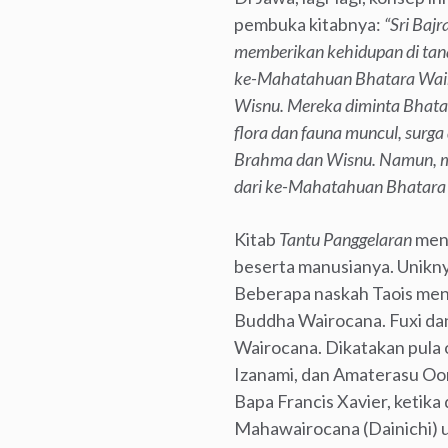
pembuka kitabnya:
“Sri Baj
memberikan kehidupan di tan
ke-Mahatahuan Bhatara Wairo
Wisnu. Mereka diminta Bhatar
flora dan fauna muncul, surg
Brahma dan Wisnu. Namun, mes
dari ke-Mahatahuan Bhatara 
Kitab
Tantu Panggelaran
menc
beserta manusianya. Uniknya,
Beberapa naskah Taois men
Buddha Wairocana. Fuxi dan
Wairocana. Dikatakan pula 
Izanami, dan Amaterasu Oo
Bapa Francis Xavier, ketik
Mahawairocana (Dainichi) 