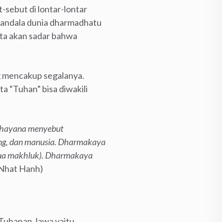
-sebut di lontar-lontar
mandala dunia dharmadhatu
ita akan sadar bahwa
ng mencakup segalanya.
ta “Tuhan” bisa diwakili
ahayana menyebut
ung, dan manusia. Dharmakaya
emua makhluk). Dharmakaya
 Nhat Hanh)
-Tuhanan Jawa yaitu,