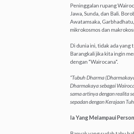
Peninggalan rupang Wairoca
Jawa, Sunda, dan Bali. Bo
Awatamsaka, Garbhadhatu, d
mikrokosmos dan makrokosm
Di dunia ini, tidak ada yan
Barangkali jika kita ingin m
dengan “Wairocana”.
“Tubuh Dharma (Dharmakaya)
Dharmakaya sebagai Wairocan
sama artinya dengan realita
sepadan dengan Kerajaan Tuhan
Ia Yang Melampaui Person
Banyak yang sudah tahu bah