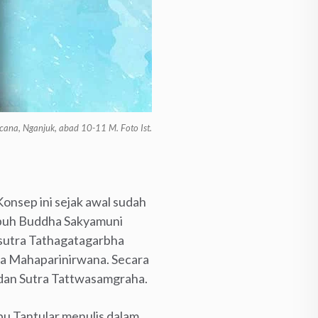
ana, Nganjuk, abad 10-11 M. Foto Ist.
onsep ini sejak awal sudah
ubuh Buddha Sakyamuni
-sutra Tathagatagarbha
tra Mahaparinirwana. Secara
 dan Sutra Tattwasamgraha.
Mpu Tantular menulis dalam