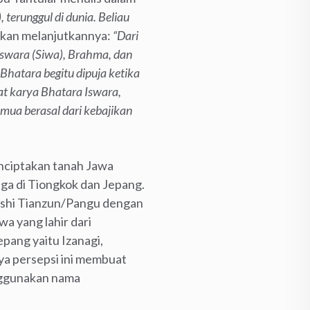
terunggul di dunia. Beliau
ikan melanjutkannya:
“Dari
swara (Siwa), Brahma, dan
hatara begitu dipuja ketika
at karya Bhatara Iswara,
mua berasal dari kebajikan
nciptakan tanah Jawa
juga di Tiongkok dan Jepang.
anshi Tianzun/Pangu dengan
a yang lahir dari
pang yaitu Izanagi,
a persepsi ini membuat
enggunakan nama