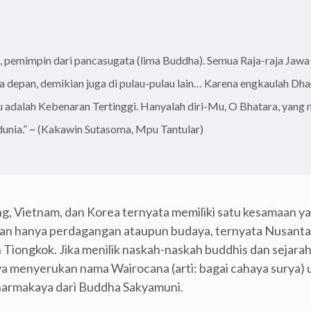
, pemimpin dari pancasugata (lima Buddha). Semua Raja-raja Ja
a depan, demikian juga di pulau-pulau lain… Karena engkaulah Dha
au adalah Kebenaran Tertinggi. Hanyalah diri-Mu, O Bhatara, yan
 dunia.” ~ (Kakawin Sutasoma, Mpu Tantular)
g, Vietnam, dan Korea ternyata memiliki satu kesamaan y
n hanya perdagangan ataupun budaya, ternyata Nusantar
iongkok. Jika menilik naskah-naskah buddhis dan sejarah
a menyerukan nama Wairocana (arti: bagai cahaya surya)
armakaya dari Buddha Sakyamuni.