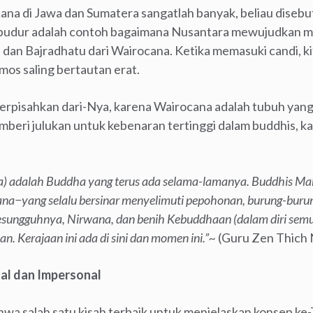
na di Jawa dan Sumatera sangatlah banyak, beliau disebut
robudur adalah contoh bagaimana Nusantara mewujudkan 
an Bajradhatu dari Wairocana. Ketika memasuki candi, k
os saling bertautan erat.
g terpisahkan dari-Nya, karena Wairocana adalah tubuh ya
emberi julukan untuk kebenaran tertinggi dalam buddhis, ka
 adalah Buddha yang terus ada selama-lamanya. Buddhis M
a−yang selalu bersinar menyelimuti pepohonan, burung-bur
 sesungguhnya, Nirwana, dan benih Kebuddhaan (dalam diri s
. Kerajaan ini ada di sini dan momen ini.”~
(Guru Zen Thich
al dan Impersonal
wa salah satu kisah terbaik untuk menjelaskan konsep ke