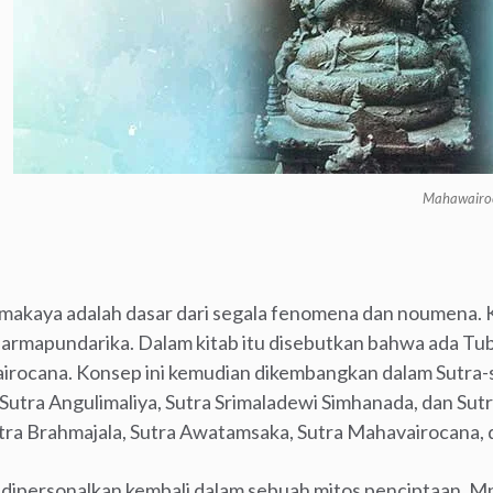
Mahawairoc
akaya adalah dasar dari segala fenomena dan noumena. K
dharmapundarika. Dalam kitab itu disebutkan bahwa ada T
airocana. Konsep ini kemudian dikembangkan dalam Sutra
 Sutra Angulimaliya, Sutra Srimaladewi Simhanada, dan Su
tra Brahmajala, Sutra Awatamsaka, Sutra Mahavairocana,
ini dipersonalkan kembali dalam sebuah mitos penciptaan. 