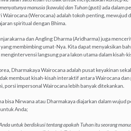
 menyatunya manusia (kawula) dan Tuhan (gusti)
ada dalam p
 Sri Wairocana (Werocana) adalah tokoh penting, mewujud 
ajaran spiritual dengan Bhima.
Kunjarakarna dan Angling Dharma (Aridharma) juga mence
” yang membimbing umat-Nya. Kita dapat menyaksikan b
 mengintervensi langsung para lakon utama dalam kisah-kis
orea, Dharmakaya Wairocana adalah pusat keyakinan sekalig
idak membuat kisah-kisah interaktif antara Wairocana dan
i, porsi impersonal Wairocana lebih banyak ditekankan.
na bisa Nirwana atau Dharmakaya diajarkan dalam wujud p
 untuk Anda;
a untuk berdiskusi tentang apakah Tuhan itu seorang manus