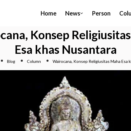
Home
News
Person
Col
cana, Konsep Religiusita
Esa khas Nusantara
Blog
Column
Wairocana, Konsep Religiusitas Maha Esa 