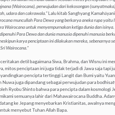
rajnana (Wairocana), perwujudan dari kekosongan (sunyatmaka), 
ah, udara dan cakrawala.”
Lalu kitab Sanghyang Kamahāyan
cana muncullah Para Dewa yang berkarya aneka rupa yaitu I
a Wairocana untuk menyempurnakan ketiga dunia dan isinya. B
a dipenuhi Para Dewa dan dunia manusia dipenuhi manusia berk
kipun karya penciptaan ini dilakukan mereka, sebenarnya se
Sri Wairocana.”
eritakan detil bagaimana Siwa, Brahma, dan Wisnu ini me
 mitos penciptaan ini juga tidak terjadi di Jawa saja tapi 
yandingkan pencipta tertinggi Langit dan Bumi yaitu Yu
 Nuwa juga dipandang sebagai perwujudan para bodhisatw
oleh Ryobu Shinto bahwa para pencipta dalam kosmologi Je
mikami semuanya lahir dari Mahawairocana Buddha. Adany
a datang ke Jepang menyebarkan Kristianitas, awalnya m
untuk menyebut Tuhan Allah Bapa.