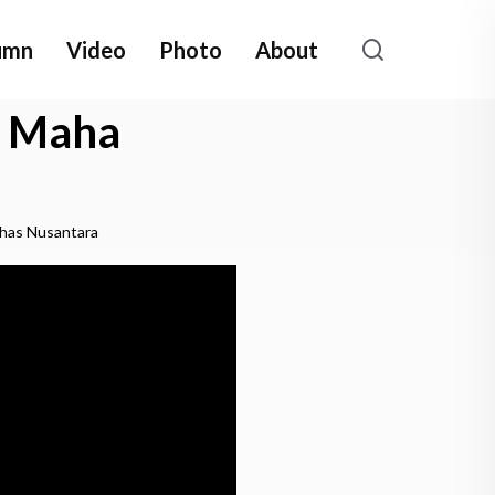
umn
Video
Photo
About
s Maha
khas Nusantara