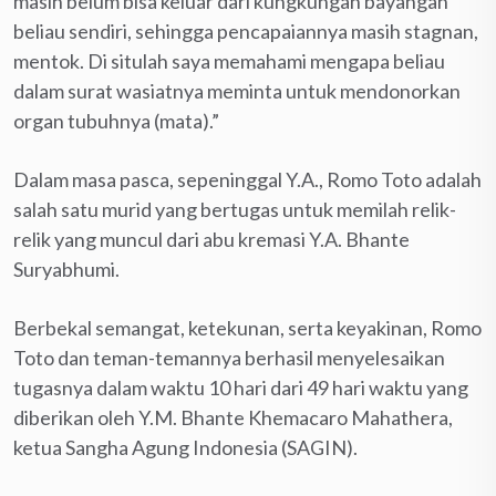
masih belum bisa keluar dari kungkungan bayangan
beliau sendiri, sehingga pencapaiannya masih stagnan,
mentok. Di situlah saya memahami mengapa beliau
dalam surat wasiatnya meminta untuk mendonorkan
organ tubuhnya (mata).”
Dalam masa pasca, sepeninggal Y.A., Romo Toto adalah
salah satu murid yang bertugas untuk memilah relik-
relik yang muncul dari abu kremasi Y.A. Bhante
Suryabhumi.
Berbekal semangat, ketekunan, serta keyakinan, Romo
Toto dan teman-temannya berhasil menyelesaikan
tugasnya dalam waktu 10 hari dari 49 hari waktu yang
diberikan oleh Y.M. Bhante Khemacaro Mahathera,
ketua Sangha Agung Indonesia (SAGIN).