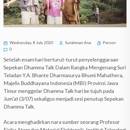
Wednesday, 8 July 2020
Surahman Ana
Person
0
Setelah enam hari berturut-turut penyelenggaraan
Sepekan Dhamma Talk Dalam Rangka Mengenang Suri
Teladan Y.A. Bhante Dharmasurya Bhumi Mahathera,
Majelis Buddhayana Indonesia (MBI) Provinsi Jawa
Timur menggelar Dhamma Talk hari ke tujuh pada
Jum’at (3/07) sekaligus menjadi sesi penutup Sepekan
Dhamma Talk.
Acara menghadirkan nara sumber seorang Profesor
Fisika Atom dan Material Elektronik, Institut Teknologi