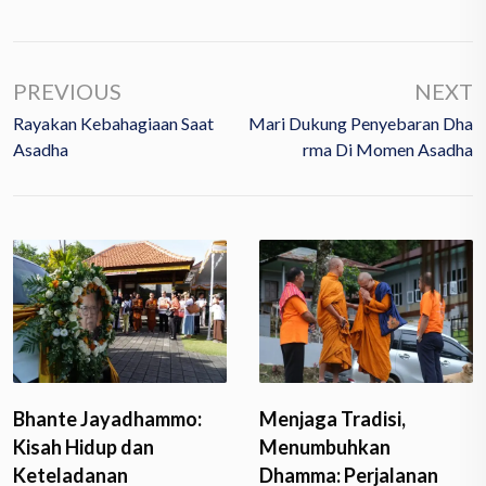
PREVIOUS
NEXT
Rayakan Kebahagiaan Saat
Mari Dukung Penyebaran Dha
Asadha
Rma Di Momen Asadha
Menjaga Tradisi,
Bhante Jayadhammo:
Menumbuhkan
isah Hidup dan
Dhamma: Perjalanan
Keteladanan