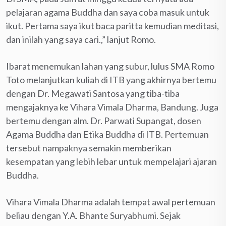
pelajaran agama Buddha dan saya coba masuk untuk
ikut. Pertama saya ikut baca paritta kemudian meditasi,
dan inilah yang saya cari.,” lanjut Romo.
Ibarat menemukan lahan yang subur, lulus SMA Romo
Toto melanjutkan kuliah di ITB yang akhirnya bertemu
dengan Dr. Megawati Santosa yang tiba-tiba
mengajaknya ke Vihara Vimala Dharma, Bandung. Juga
bertemu dengan alm. Dr. Parwati Supangat, dosen
Agama Buddha dan Etika Buddha di ITB. Pertemuan
tersebut nampaknya semakin memberikan
kesempatan yang lebih lebar untuk mempelajari ajaran
Buddha.
Vihara Vimala Dharma adalah tempat awal pertemuan
beliau dengan Y.A. Bhante Suryabhumi. Sejak