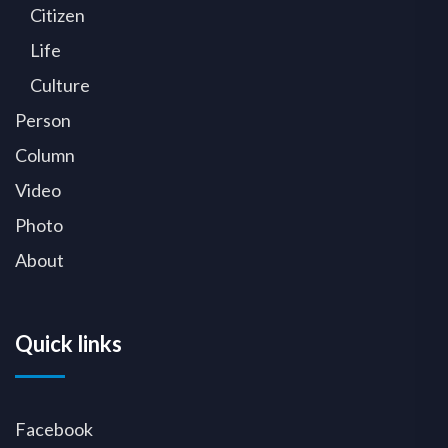
Citizen
Life
Culture
Person
Column
Video
Photo
About
Quick links
Facebook