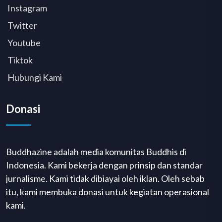
Instagram
Twitter
Youtube
Tiktok
Hubungi Kami
Donasi
Buddhazine adalah media komunitas Buddhis di
Indonesia. Kami bekerja dengan prinsip dan standar
jurnalisme. Kami tidak dibiayai oleh iklan. Oleh sebab
itu, kami membuka donasi untuk kegiatan operasional
kami.