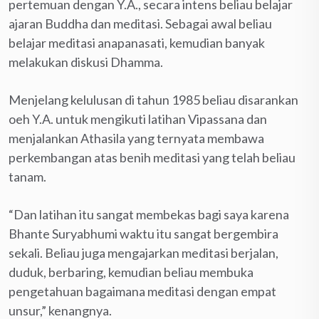
pertemuan dengan Y.A., secara intens beliau belajar
ajaran Buddha dan meditasi. Sebagai awal beliau
belajar meditasi anapanasati, kemudian banyak
melakukan diskusi Dhamma.
Menjelang kelulusan di tahun 1985 beliau disarankan
oeh Y.A. untuk mengikuti latihan Vipassana dan
menjalankan Athasila yang ternyata membawa
perkembangan atas benih meditasi yang telah beliau
tanam.
“Dan latihan itu sangat membekas bagi saya karena
Bhante Suryabhumi waktu itu sangat bergembira
sekali. Beliau juga mengajarkan meditasi berjalan,
duduk, berbaring, kemudian beliau membuka
pengetahuan bagaimana meditasi dengan empat
unsur,” kenangnya.