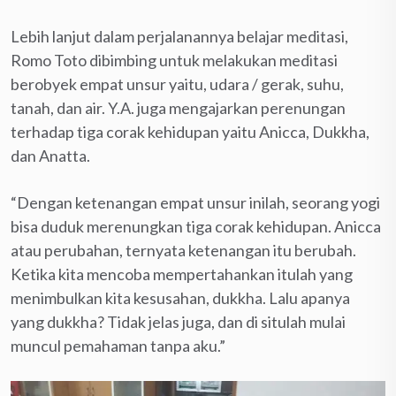
Lebih lanjut dalam perjalanannya belajar meditasi,
Romo Toto dibimbing untuk melakukan meditasi
berobyek empat unsur yaitu, udara / gerak, suhu,
tanah, dan air. Y.A. juga mengajarkan perenungan
terhadap tiga corak kehidupan yaitu Anicca, Dukkha,
dan Anatta.
“Dengan ketenangan empat unsur inilah, seorang yogi
bisa duduk merenungkan tiga corak kehidupan. Anicca
atau perubahan, ternyata ketenangan itu berubah.
Ketika kita mencoba mempertahankan itulah yang
menimbulkan kita kesusahan, dukkha. Lalu apanya
yang dukkha? Tidak jelas juga, dan di situlah mulai
muncul pemahaman tanpa aku.”