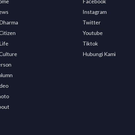
ome
Facebook
ews
Instagram
Dharma
Twitter
Citizen
Youtube
Life
Tiktok
Culture
Hubungi Kami
erson
olumn
deo
hoto
bout