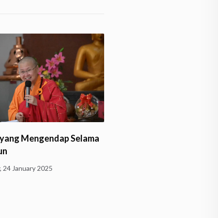
Talk Show Yobana Dham
 yang Mengendap Selama
Samaya: Perjalanan Penul
un
Dewi…
, 24 January 2025
Monday, 26 August 2024