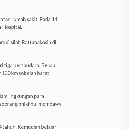
atan rumah sakit. Pada 14
n Hospital.
m silsilah Rattanakosin di
i tiga bersaudara. Beliau
r 130 km sebelah barat
alam lingkungan para
s seorang bhikkhu: membawa
4 tahun. Kemudian belajar