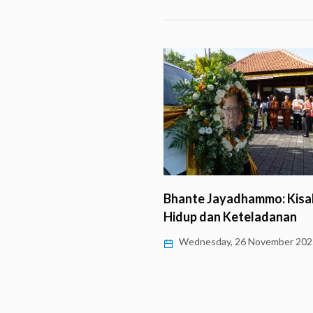
Bhante Jayadhammo: Kisa
hun Wafatnya Bhante
Hidup dan Keteladanan
mmo Mahāthera,
Wednesday, 26 November 202
anan yang…
day, 28 January 2026