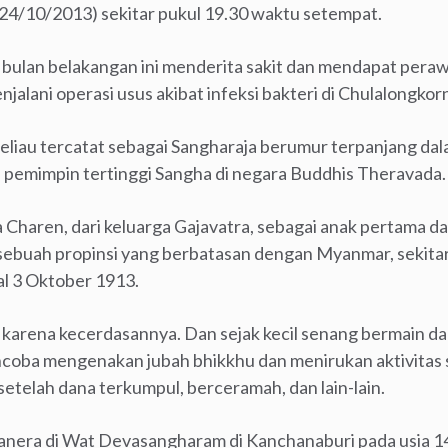
24/10/2013) sekitar pukul 19.30 waktu setempat.
bulan belakangan ini menderita sakit dan mendapat peraw
jalani operasi usus akibat infeksi bakteri di Chulalongkor
eliau tercatat sebagai Sangharaja berumur terpanjang dala
h pemimpin tertinggi Sangha di negara Buddhis Theravada.
 Charen, dari keluarga Gajavatra, sebagai anak pertama dar
 sebuah propinsi yang berbatasan dengan Myanmar, sekita
al 3 Oktober 1913.
r karena kecerdasannya. Dan sejak kecil senang bermain d
ncoba mengenakan jubah bhikkhu dan menirukan aktivita
etelah dana terkumpul, berceramah, dan lain-lain.
manera di Wat Devasangharam di Kanchanaburi pada usia 1