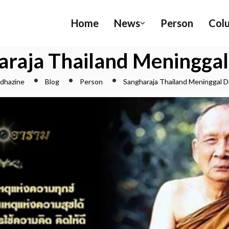
Home
News
Person
Col
araja Thailand Meninggal
dhazine
Blog
Person
Sangharaja Thailand Meninggal D