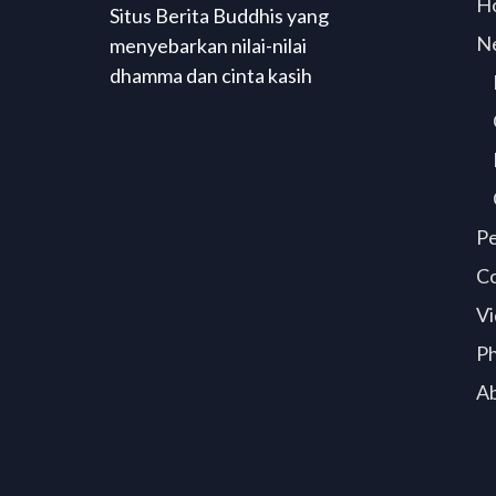
H
Situs Berita Buddhis yang
N
menyebarkan nilai-nilai
dhamma dan cinta kasih
P
C
Vi
P
A