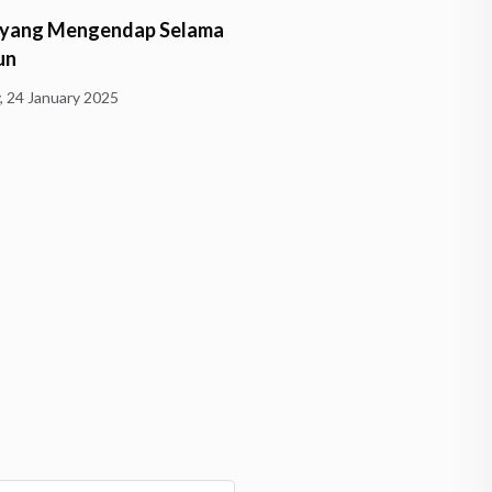
how Yobana Dhamma
Mbah Sukoyo: 22 Tahun
: Perjalanan Penulis
Konsisten Menanam Poh
Merawat…
y, 26 August 2024
Wednesday, 24 April 2024