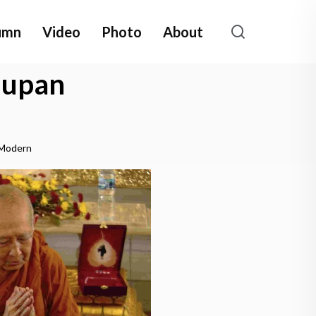
umn
Video
Photo
About
dupan
 Modern