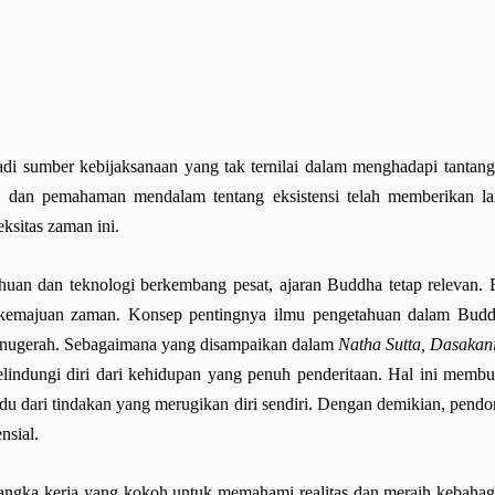
di sumber kebijaksanaan yang tak ternilai dalam menghadapi tantan
n, dan pemahaman mendalam tentang eksistensi telah memberikan la
ksitas zaman ini.
uan dan teknologi berkembang pesat, ajaran Buddha tetap relevan. 
n kemajuan zaman. Konsep pentingnya ilmu pengetahuan dalam B
 anugerah. Sebagaimana yang disampaikan dalam
Natha Sutta, Dasakani
elindungi diri dari kehidupan yang penuh penderitaan. Hal ini membu
idu dari tindakan yang merugikan diri sendiri. Dengan demikian, pe
nsial.
gka kerja yang kokoh untuk memahami realitas dan meraih kebahagi