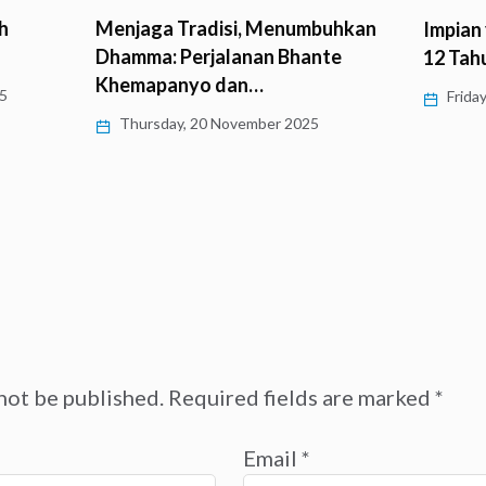
Talk S
uhkan
Impian yang Mengendap Selama
Samaya
te
12 Tahun
Dewi…
Friday, 24 January 2025
Monda
not be published.
Required fields are marked
*
Email
*