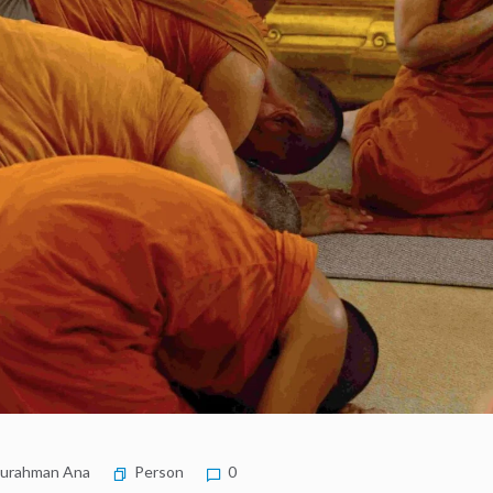
urahman Ana
Person
0