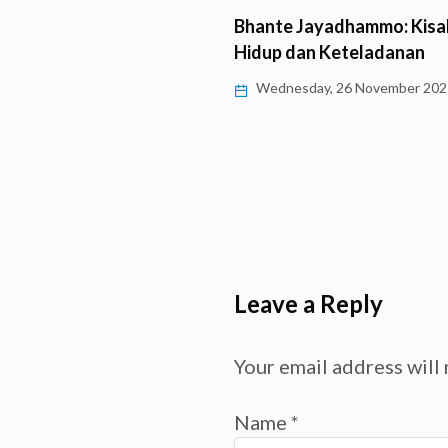
Menjaga Tradisi, Menumb
Jayadhammo: Kisah
Dhamma: Perjalanan Bhan
an Keteladanan
Khemapanyo dan…
day, 26 November 2025
Thursday, 20 November 2025
Leave a Reply
Your email address will 
Name
*