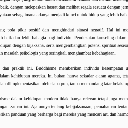
ik, dengan melepaskan hasrat dan melihat segala sesuatu dengan jernih
yataan sebagaimana adanya menjadi kunci untuk hidup yang lebih baik
g pola pikir positif dan menghindari situasi negatif. Hal ini m
ih baik dan lebih bahagia bagi individu. Pendekatan konseling dal
dupan dengan bijaksana, serta mengembangkan potensi spiritual seseo
n masalah psikologis yang seringkali menghambat kebahagiaan.
 dan praktik ini, Buddhisme memberikan individu kesempatan 
dalam kehidupan mereka. Ini bukan hanya sekadar ajaran agama, teta
 dan diimplementasikan oleh siapa pun, tanpa memandang latar belaka
isme dalam kehidupan modern tidak hanya relevan tetapi juga mem
ngan zaman ini. Ajarannya tentang kebijaksanaan, pemahaman tentan
ikan panduan yang berharga bagi mereka yang mencari arti dan harm