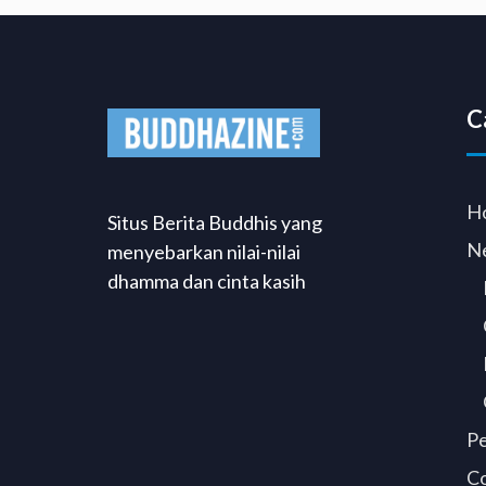
C
H
Situs Berita Buddhis yang
N
menyebarkan nilai-nilai
dhamma dan cinta kasih
P
C