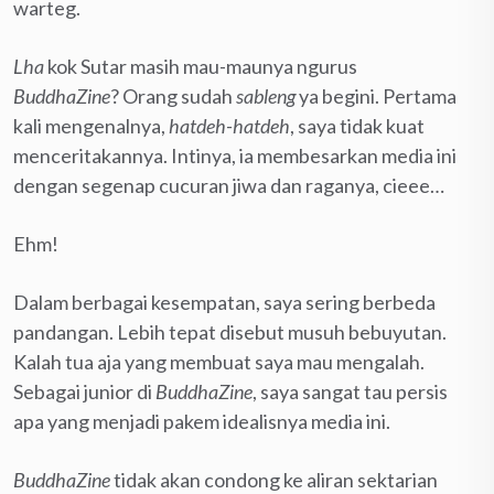
warteg.
Lha
kok Sutar masih mau-maunya ngurus
BuddhaZine
? Orang sudah
sableng
ya begini. Pertama
kali mengenalnya,
hatdeh-hatdeh
, saya tidak kuat
menceritakannya. Intinya, ia membesarkan media ini
dengan segenap cucuran jiwa dan raganya, cieee…
Ehm!
Dalam berbagai kesempatan, saya sering berbeda
pandangan. Lebih tepat disebut musuh bebuyutan.
Kalah tua aja yang membuat saya mau mengalah.
Sebagai junior di
BuddhaZine
, saya sangat tau persis
apa yang menjadi pakem idealisnya media ini.
BuddhaZine
tidak akan condong ke aliran sektarian