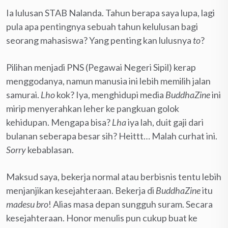
Ia lulusan STAB Nalanda. Tahun berapa saya lupa, lagi
pula apa pentingnya sebuah tahun kelulusan bagi
seorang mahasiswa? Yang penting kan lulusnya
to
?
Pilihan menjadi PNS (Pegawai Negeri Sipil) kerap
menggodanya, namun manusia ini lebih memilih jalan
samurai.
Lho
kok? Iya, menghidupi media
BuddhaZine
ini
mirip menyerahkan leher ke pangkuan golok
kehidupan. Mengapa bisa?
Lha
iya lah, duit gaji dari
bulanan seberapa besar sih? Heittt… Malah curhat ini.
Sorry
kebablasan.
Maksud saya, bekerja normal atau berbisnis tentu lebih
menjanjikan kesejahteraan. Bekerja di
BuddhaZine
itu
madesu bro
! Alias masa depan sungguh suram. Secara
kesejahteraan. Honor menulis pun cukup buat ke