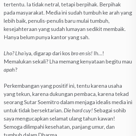
tertentu. Ia tidak netral, tetapi berpihak. Berpihak
pada masyarakat. Media ini sudah tumbuh ke arah yang
lebih baik, penulis-penulis baru mulai tumbuh,
kesejahteraan yang sudah lumayan sedikit membaik.
Hanya belum punya kantor yang sah.
Lho?
Lha
iya, digarap dari kos
bro en sis!
Ih…!
Memalukan sekali? Lha memang kenyataan begitu mau
apah
?
Perkembangan yang positif ini, tentu karena usaha
yang tekun, karena dukungan pembaca, karena tekad
seorang Sutar Soemitro dalam menjaga idealis media ini
untuk tidak bersektarian.
Die hard cuy!
Sebagai sohib
saya mengucapkan selamat ulang tahun kawan!
Semoga dilimpahi kesehatan, panjang umur, dan
tumbuh dalam Dharma.