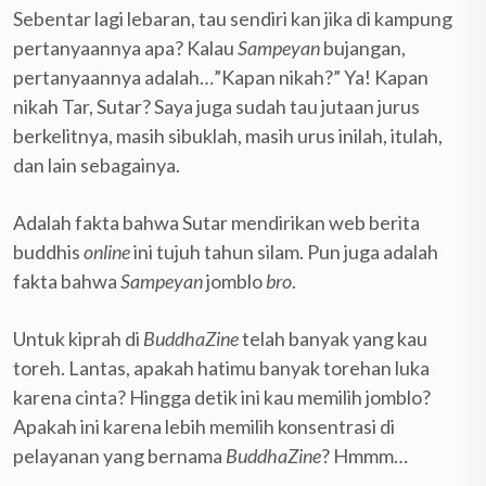
Sebentar lagi lebaran, tau sendiri kan jika di kampung
pertanyaannya apa? Kalau
Sampeyan
bujangan,
pertanyaannya adalah…”Kapan nikah?” Ya! Kapan
nikah Tar, Sutar? Saya juga sudah tau jutaan jurus
berkelitnya, masih sibuklah, masih urus inilah, itulah,
dan lain sebagainya.
Adalah fakta bahwa Sutar mendirikan web berita
buddhis
online
ini tujuh tahun silam. Pun juga adalah
fakta bahwa
Sampeyan
jomblo
bro
.
Untuk kiprah di
BuddhaZine
telah banyak yang kau
toreh. Lantas, apakah hatimu banyak torehan luka
karena cinta? Hingga detik ini kau memilih jomblo?
Apakah ini karena lebih memilih konsentrasi di
pelayanan yang bernama
BuddhaZine
? Hmmm…